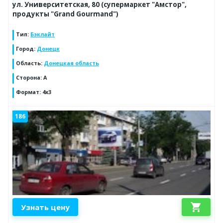
ул. Университетская, 80 (супермаркет "Амстор",
продукты "Grand Gourmand")
Тип
:
Бэклайт
Город
:
Донецк
Область
:
Донецкая область
Сторона
:
А
Формат
:
4x3
186
shopping_cart
Узнать цену