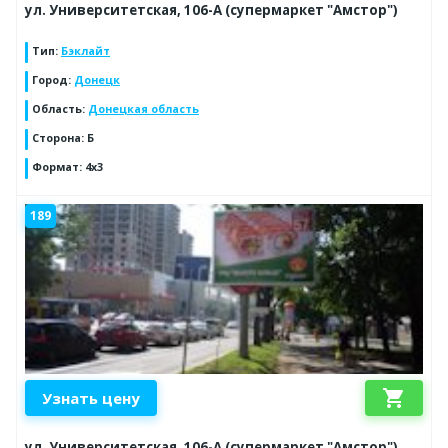
ул. Университетская, 106-А (супермаркет "Амстор")
Тип
:
Бэклайт
Город
:
Донецк
Область
:
Донецкая область
Сторона
:
Б
Формат
:
4x3
189
shopping_cart
Узнать цену
ул. Университетская, 106-А (супермаркет "Амстор")