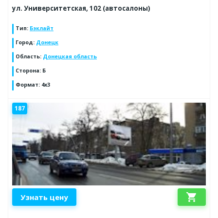
ул. Университетская, 102 (автосалоны)
Тип
:
Бэклайт
Город
:
Донецк
Область
:
Донецкая область
Сторона
:
Б
Формат
:
4x3
187
shopping_cart
Узнать цену