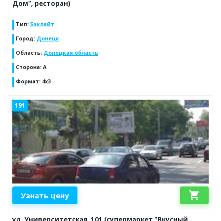
Дом", ресторан)
Тип
:
Бэклайт
Город
:
Донецк
Область
:
Донецкая область
Сторона
:
А
Формат
:
4x3
191
shopping_cart
Узнать цену
ул. Университетская, 101 (супермаркет "Вкусный