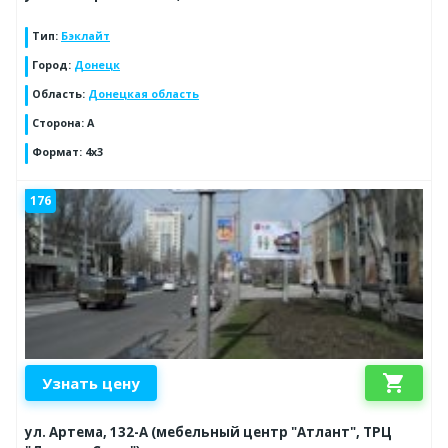
Тип
:
Бэклайт
Город
:
Донецк
Область
:
Донецкая область
Сторона
:
А
Формат
:
4x3
176
shopping_cart
Узнать цену
ул. Артема, 132-А (мебельный центр "Атлант", ТРЦ