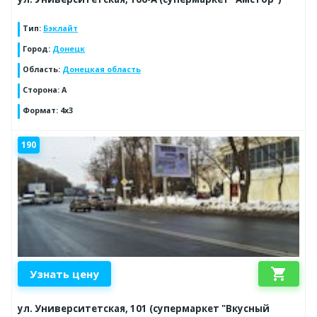
Тип
:
Бэклайт
Город
:
Донецк
Область
:
Донецкая область
Сторона
:
А
Формат
:
4x3
190
shopping_cart
Узнать цену
ул. Университетская, 101 (супермаркет "Вкусный