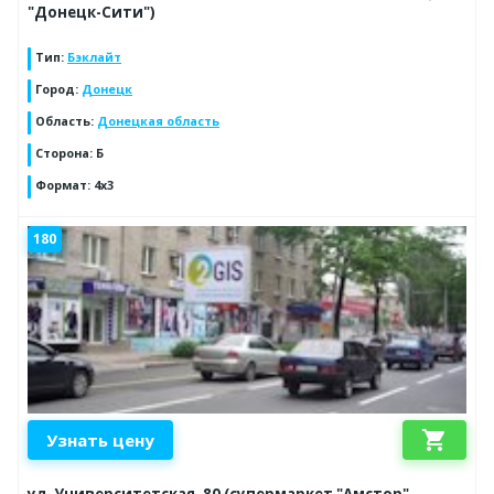
"Донецк-Сити")
Тип
:
Бэклайт
Город
:
Донецк
Область
:
Донецкая область
Сторона
:
Б
Формат
:
4x3
180
shopping_cart
Узнать цену