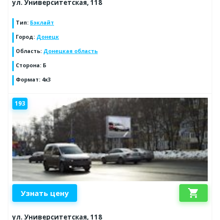
ул. Университетская, 118
Тип
:
Бэклайт
Город
:
Донецк
Область
:
Донецкая область
Сторона
:
Б
Формат
:
4x3
193
shopping_cart
Узнать цену
ул. Университетская, 118