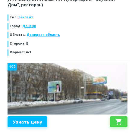
Дом", ресторан)
Тип
:
Бэклайт
Город
:
Донецк
Область
:
Донецкая область
Сторона
:
Б
Формат
:
4x3
192
shopping_cart
Узнать цену