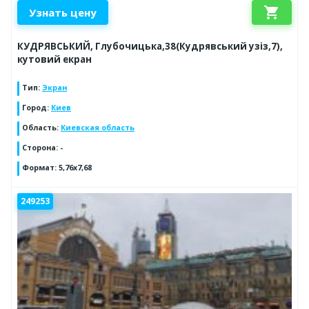
shopping_cart
Узнать цену
КУДРЯВСЬКИЙ, Глубочицька,38(Кудрявський узіз,7),
кутовий екран
Тип
:
Экран
Город
:
Киев
Область
:
Киевская область
Сторона
:
-
Формат
:
5,76х7,68
249253