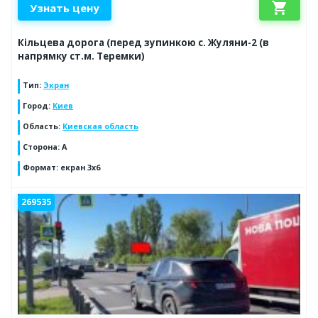
shopping_cart
Узнать цену
Кільцева дорога (перед зупинкою с. Жуляни-2 (в
напрямку ст.м. Теремки)
Тип
:
Экран
Город
:
Киев
Область
:
Киевская область
Сторона
:
A
Формат
:
екран 3х6
269535