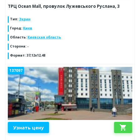
ТРЦ Ocean Mall, провулок Лужевського Руслана, 3
Тип
:
Экран
Город
:
Киев
Область
:
Киевская область
Сторона
:
-
Формат
:
37,12х12,48
137097
shopping_cart
Узнать цену