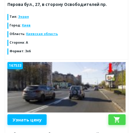
Перова бул., 27, в сторону Освободителей пр.
Тип
:
Экран
Город
:
Киев
Область
:
Киевская область
Сторона
:
A
Формат
:
3x6
167533
shopping_cart
Узнать цену