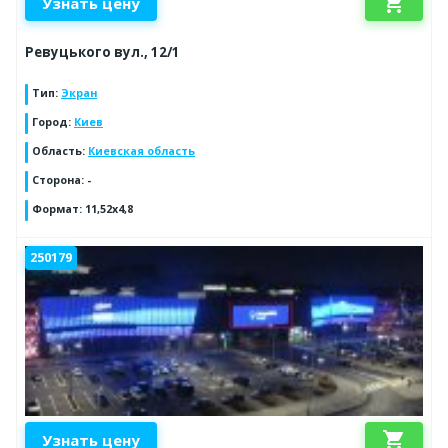
shopping_cart
Узнать цену
Ревуцького вул., 12/1
Тип
:
Экран
Город
:
Киев
Область
:
Киевская область
Сторона
:
-
Формат
:
11,52х4,8
250179
shopping_cart
Узнать цену