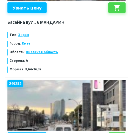
shopping_cart
Узнать цену
Басейна вул., 6 МАНДАРИН
Тип
:
Экран
Город
:
Киев
Область
:
Киевская область
Сторона
:
А
Формат
:
8,64х16,32
249252