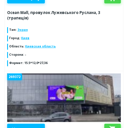
Ocean Mall, провулок Лужевського Руслана, 3
(трапеція)
Тип
:
Экран
Город
:
Киев
Область
:
Киевская область
Сторона
:
-
Формат
:
15.5*12,0*27,36
269372