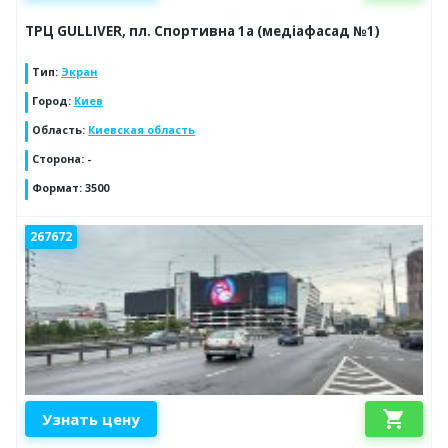
ТРЦ GULLIVER, пл. Спортивна 1a (медіафасад №1)
Тип
:
Экран
Город
:
Киев
Область
:
Киевская область
Сторона
:
-
Формат
:
3500
267672
shopping_cart
Узнать цену