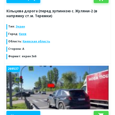
Кільцева дорога (перед зупинкою с. Жуляни-2 (в
напрямку ст.м. Теремки)
Тип
:
Экран
Город
:
Киев
Область
:
Киевская область
Сторона
:
A
Формат
:
екран 3х6
269537