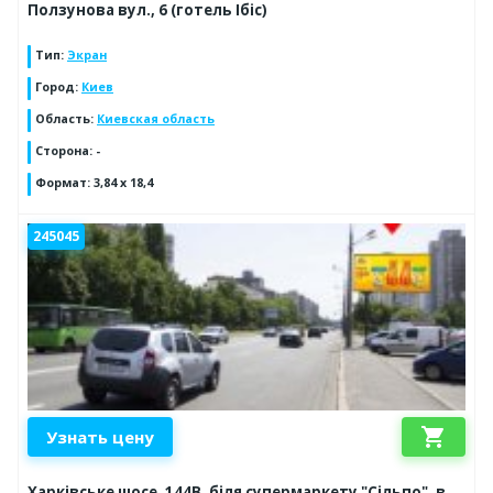
Ползунова вул., 6 (готель Ібіс)
Тип
:
Экран
Город
:
Киев
Область
:
Киевская область
Сторона
:
-
Формат
:
3,84 х 18,4
245045
shopping_cart
Узнать цену
Харківське шосе, 144В, біля супермаркету "Сільпо", в