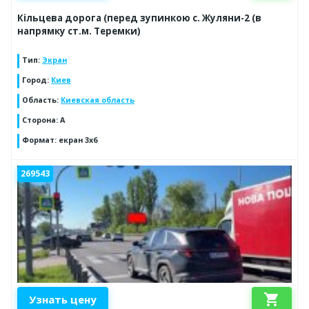
Кільцева дорога (перед зупинкою с. Жуляни-2 (в
напрямку ст.м. Теремки)
Тип
:
Экран
Город
:
Киев
Область
:
Киевская область
Сторона
:
A
Формат
:
екран 3х6
269543
shopping_cart
Узнать цену