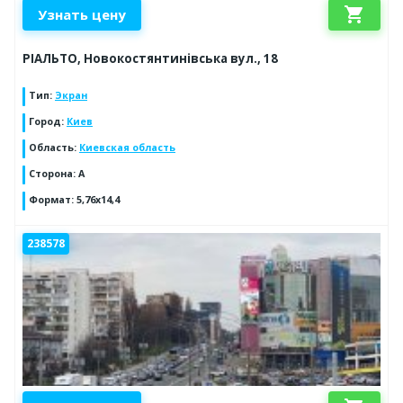
shopping_cart
Узнать цену
РІАЛЬТО, Новокостянтинівська вул., 18
Тип
:
Экран
Город
:
Киев
Область
:
Киевская область
Сторона
:
А
Формат
:
5,76х14,4
238578