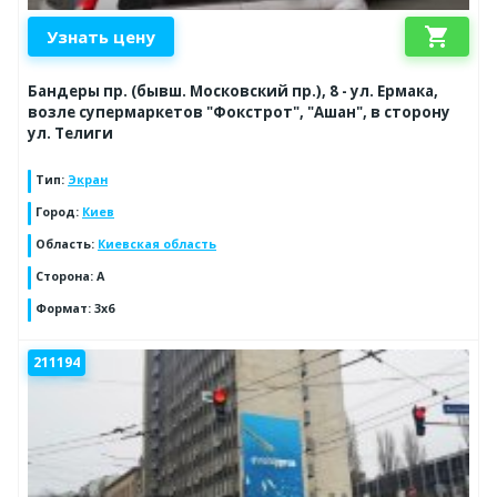
shopping_cart
Узнать цену
Бандеры пр. (бывш. Московский пр.), 8 - ул. Ермака,
возле супермаркетов "Фокстрот", "Ашан", в сторону
ул. Телиги
Тип
:
Экран
Город
:
Киев
Область
:
Киевская область
Сторона
:
A
Формат
:
3x6
211194