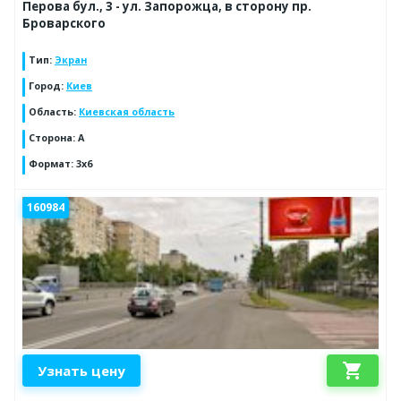
Перова бул., 3 - ул. Запорожца, в сторону пр.
Броварского
Тип
:
Экран
Город
:
Киев
Область
:
Киевская область
Сторона
:
A
Формат
:
3x6
160984
shopping_cart
Узнать цену