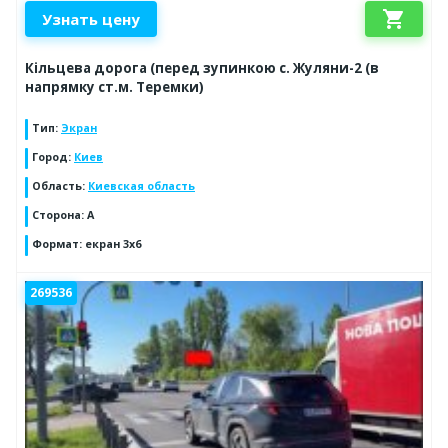
shopping_cart
Узнать цену
Кільцева дорога (перед зупинкою с. Жуляни-2 (в
напрямку ст.м. Теремки)
Тип
:
Экран
Город
:
Киев
Область
:
Киевская область
Сторона
:
A
Формат
:
екран 3х6
269536