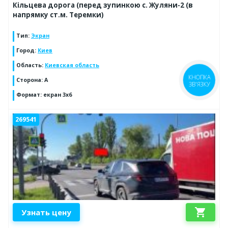
Кільцева дорога (перед зупинкою с. Жуляни-2 (в
напрямку ст.м. Теремки)
Тип
:
Экран
Город
:
Киев
Область
:
Киевская область
Сторона
:
A
КНОПКА
ЗВ'ЯЗКУ
Формат
:
екран 3х6
269541
shopping_cart
Узнать цену