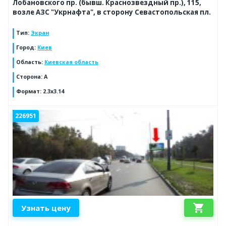
Лобановского пр. (бывш. Краснозвездный пр.), 115,
возле АЗС "Укрнафта", в сторону Севастопольская пл.
Тип
:
Экран
Город
:
Киев
Область
:
Киевская область
Сторона
:
A
Формат
:
2.3x3.14
226951
shopping_cart
Узнать цену