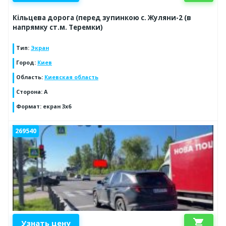
Кільцева дорога (перед зупинкою с. Жуляни-2 (в
напрямку ст.м. Теремки)
Тип
:
Экран
Город
:
Киев
Область
:
Киевская область
Сторона
:
A
Формат
:
екран 3х6
269540
shopping_cart
Узнать цену