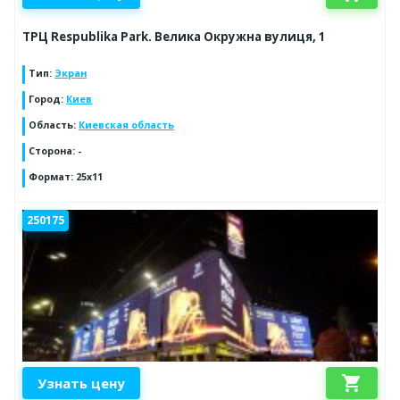
ТРЦ Respublika Park. Велика Окружна вулиця, 1
Тип
:
Экран
Город
:
Киев
Область
:
Киевская область
Сторона
:
-
Формат
:
25x11
250175
shopping_cart
Узнать цену