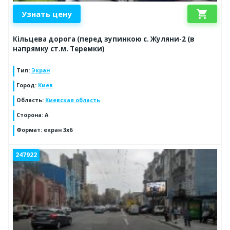
shopping_cart
Узнать цену
Кільцева дорога (перед зупинкою с. Жуляни-2 (в
напрямку ст.м. Теремки)
Тип
:
Экран
Город
:
Киев
Область
:
Киевская область
Сторона
:
A
Формат
:
екран 3х6
247922