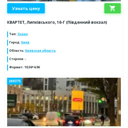
shopping_cart
Узнать цену
КВАРТЕТ, Липківського, 16-Г (Південний вокзал)
Тип
:
Экран
Город
:
Киев
Область
:
Киевская область
Сторона
:
-
Формат
:
10,56*4,96
269375