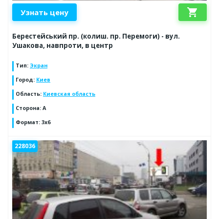
shopping_cart
Узнать цену
Берестейський пр. (колиш. пр. Перемоги) - вул.
Ушакова, навпроти, в центр
Тип
:
Экран
Город
:
Киев
Область
:
Киевская область
Сторона
:
A
Формат
:
3x6
228036