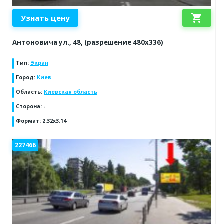
shopping_cart
Узнать цену
Антоновича ул., 48, (разрешение 480х336)
Тип
:
Экран
Город
:
Киев
Область
:
Киевская область
Сторона
:
-
Формат
:
2.32x3.14
227466