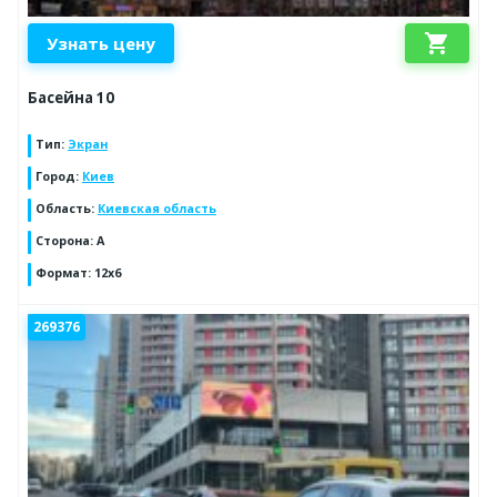
shopping_cart
Узнать цену
Басейна 10
Тип
:
Экран
Город
:
Киев
Область
:
Киевская область
Сторона
:
А
Формат
:
12х6
269376