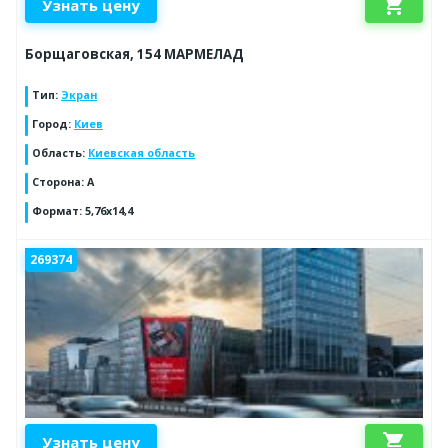
shopping_cart
Узнать цену
Борщаговская, 154 МАРМЕЛАД
Тип
:
Экран
Город
:
Киев
Область
:
Киевская область
Сторона
:
А
Формат
:
5,76х14,4
269374
shopping_cart
Узнать цену