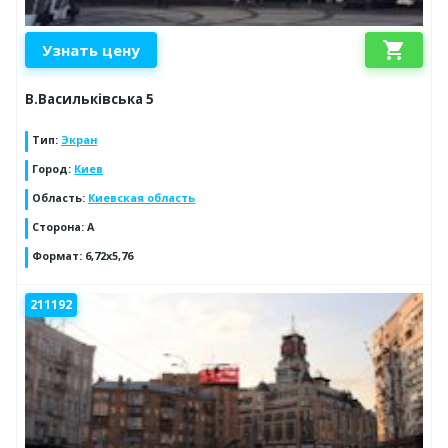
shopping_cart
Узнать цену
В.Васильківська 5
Тип
:
Экран
Город
:
Киев
Область
:
Киевская область
Сторона
:
А
Формат
:
6,72х5,76
211192