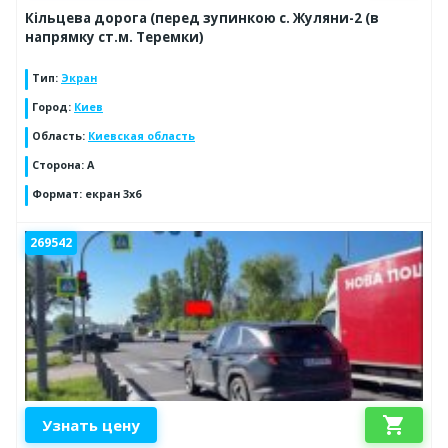
Кільцева дорога (перед зупинкою с. Жуляни-2 (в
напрямку ст.м. Теремки)
Тип
:
Экран
Город
:
Киев
Область
:
Киевская область
Сторона
:
A
Формат
:
екран 3х6
269542
shopping_cart
Узнать цену