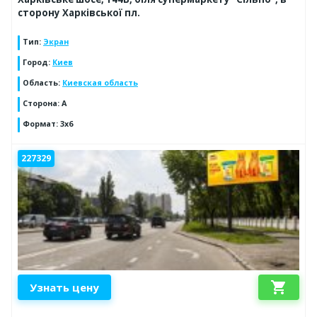
сторону Харківської пл.
Тип
:
Экран
Город
:
Киев
Область
:
Киевская область
Сторона
:
A
Формат
:
3x6
227329
shopping_cart
Узнать цену