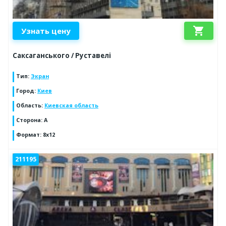
shopping_cart
Узнать цену
Саксаганського / Руставелі
Тип
:
Экран
Город
:
Киев
Область
:
Киевская область
Сторона
:
А
Формат
:
8х12
211195