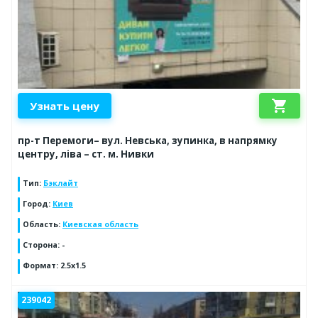
shopping_cart
Узнать цену
пр-т Перемоги– вул. Невська, зупинка, в напрямку
центру, ліва – ст. м. Нивки
Тип
:
Бэклайт
Город
:
Киев
Область
:
Киевская область
Сторона
:
-
Формат
:
2.5x1.5
239042