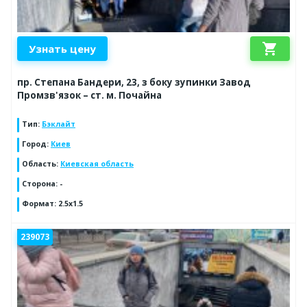
shopping_cart
Узнать цену
пр. Степана Бандери, 23, з боку зупинки Завод
Промзв'язок – ст. м. Почайна
Тип
:
Бэклайт
Город
:
Киев
Область
:
Киевская область
Сторона
:
-
Формат
:
2.5x1.5
239073