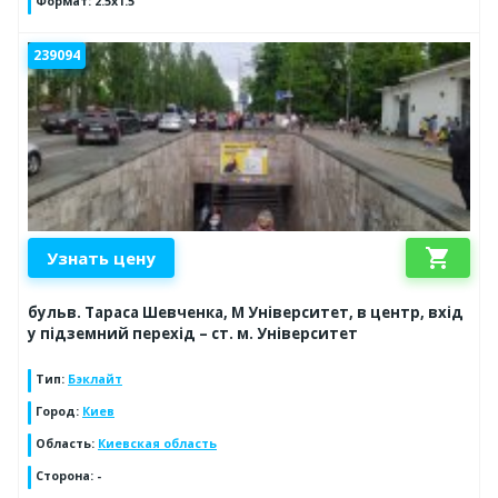
Формат
:
2.5x1.5
239094
shopping_cart
Узнать цену
бульв. Тараса Шевченка, М Університет, в центр, вхід
у підземний перехід – ст. м. Університет
Тип
:
Бэклайт
Город
:
Киев
Область
:
Киевская область
Сторона
:
-