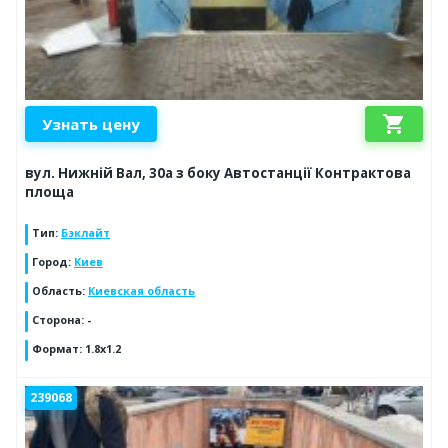
shopping_cart
Узнать цену
вул. Нижній Вал, 30а з боку Автостанції Контрактова
площа
Тип
:
Бэклайт
Город
:
Киев
Область
:
Киевская область
Сторона
:
-
Формат
:
1.8x1.2
239068