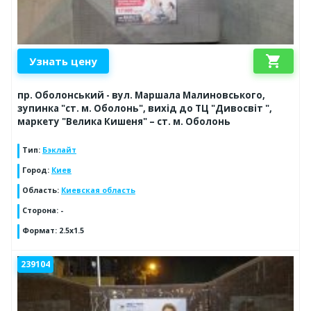
shopping_cart
Узнать цену
пр. Оболонський - вул. Маршала Малиновського,
зупинка "ст. м. Оболонь", вихід до ТЦ "Дивосвіт ",
маркету "Велика Кишеня" – ст. м. Оболонь
Тип
:
Бэклайт
Город
:
Киев
Область
:
Киевская область
Сторона
:
-
Формат
:
2.5x1.5
239104