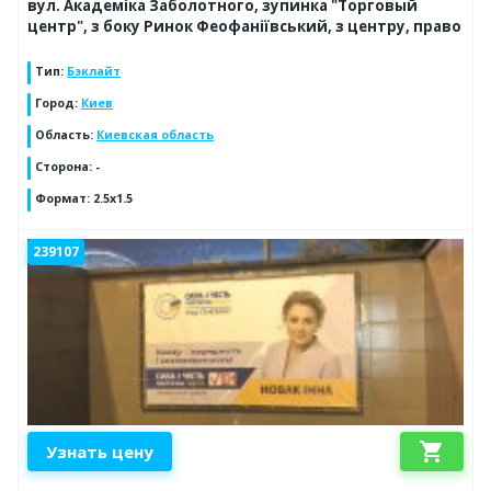
вул. Академіка Заболотного, зупинка "Торговый
центр", з боку Ринок Феофаніївський, з центру, право
Тип
:
Бэклайт
Город
:
Киев
Область
:
Киевская область
Сторона
:
-
Формат
:
2.5x1.5
239107
shopping_cart
Узнать цену