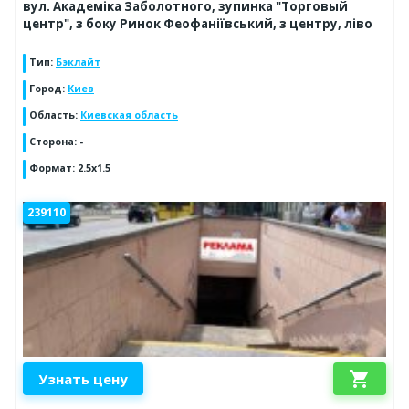
вул. Академіка Заболотного, зупинка "Торговый
центр", з боку Ринок Феофаніївський, з центру, ліво
Тип
:
Бэклайт
Город
:
Киев
Область
:
Киевская область
Сторона
:
-
Формат
:
2.5x1.5
239110
shopping_cart
Узнать цену