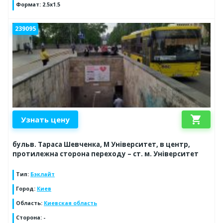
Формат
:
2.5x1.5
239095
shopping_cart
Узнать цену
бульв. Тараса Шевченка, М Університет, в центр,
протилежна сторона переходу – ст. м. Університет
Тип
:
Бэклайт
Город
:
Киев
Область
:
Киевская область
Сторона
:
-