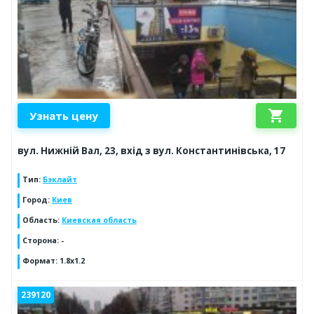
shopping_cart
Узнать цену
вул. Нижній Вал, 23, вхід з вул. Константинівська, 17
Тип
:
Бэклайт
Город
:
Киев
Область
:
Киевская область
Сторона
:
-
Формат
:
1.8x1.2
239120