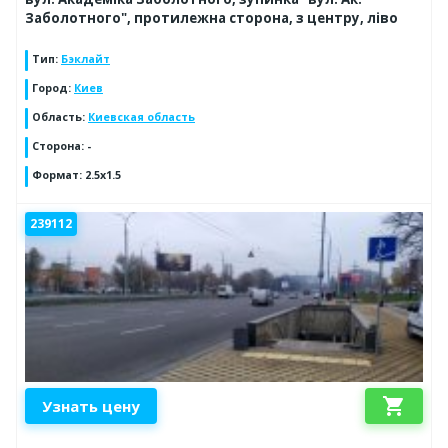
Заболотного", протилежна сторона, з центру, ліво
Тип
:
Бэклайт
Город
:
Киев
Область
:
Киевская область
Сторона
:
-
Формат
:
2.5x1.5
239112
shopping_cart
Узнать цену