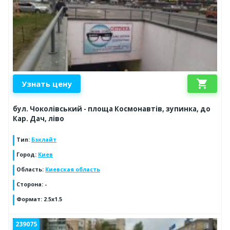
shopping_cart
Узнать цену
бул. Чоколівський - площа Космонавтів, зупинка, до
Кар. Дач, ліво
Тип
:
Бэклайт
Город
:
Киев
Область
:
Киевская область
Сторона
:
-
Формат
:
2.5x1.5
239075