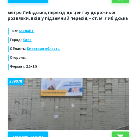
метро Либідська, перехід до центру дорожньої
розвязки, вхід у підземний перехід – ст. м. Либідська
Тип
:
Бэклайт
Город
:
Киев
Область
:
Киевская область
Сторона
:
-
Формат
:
2.5x1.5
239078
shopping_cart
Узнать цену