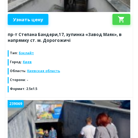
shopping_cart
Узнать цену
пр-т Степана Бандери,17, зупинка «Завод Маяк», в
напрямку ст. м. Дорогожичі
Тип
:
Бэклайт
Город
:
Киев
Область
:
Киевская область
Сторона
:
-
Формат
:
2.5x1.5
239069