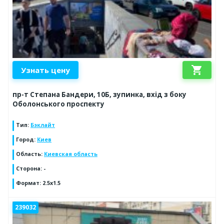
shopping_cart
Узнать цену
пр-т Степана Бандери, 10Б, зупинка, вхід з боку
Оболонського проспекту
Тип
:
Бэклайт
Город
:
Киев
Область
:
Киевская область
Сторона
:
-
Формат
:
2.5x1.5
239032