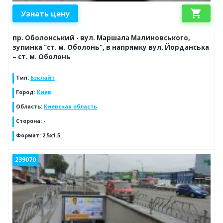
shopping_cart
Узнать цену
пр. Оболонський - вул. Маршала Малиновського,
зупинка "ст. м. Оболонь", в напрямку вул. Йорданська
– ст. м. Оболонь
Тип
:
Бэклайт
Город
:
Киев
Область
:
Киевская область
Сторона
:
-
Формат
:
2.5x1.5
239070