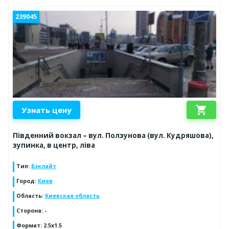
239045
shopping_cart
Узнать цену
Південний вокзал – вул. Ползунова (вул. Кудряшова),
зупинка, в центр, ліва
Тип
:
Бэклайт
Город
:
Киев
Область
:
Киевская область
Сторона
:
-
Формат
:
2.5x1.5