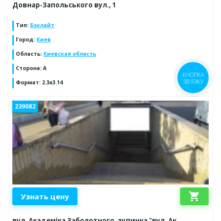
Довнар-Запольського вул., 1
Тип
:
Бэклайт
Город
:
Киев
Область
:
Киевская область
Сторона
:
A
КНОПКА
ЗВ'ЯЗКУ
Формат
:
2.3x3.14
239082
shopping_cart
Узнать цену
вул. Академіка Заболотного, зупинка "вул. Ак.