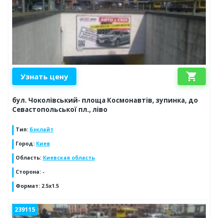
shopping_cart
Узнать цену
бул. Чоколівський- площа Космонавтів, зупинка, до
Севастопольської пл., ліво
Тип
:
Бэклайт
Город
:
Киев
Область
:
Киевская область
Сторона
:
-
Формат
:
2.5x1.5
239115