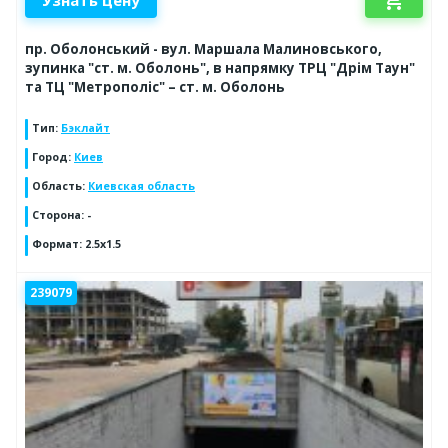
пр. Оболонський - вул. Маршала Малиновського,
зупинка "ст. м. Оболонь", в напрямку ТРЦ "Дрім Таун"
та ТЦ "Метрополіс" – ст. м. Оболонь
Тип
:
Бэклайт
Город
:
Киев
Область
:
Киевская область
Сторона
:
-
Формат
:
2.5x1.5
239079