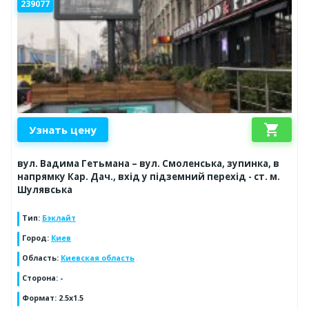
239077
shopping_cart
Узнать цену
вул. Вадима Гетьмана – вул. Смоленська, зупинка, в
напрямку Кар. Дач., вхід у підземний перехід - ст. м.
Шулявська
Тип
:
Бэклайт
Город
:
Киев
Область
:
Киевская область
Сторона
:
-
Формат
:
2.5x1.5