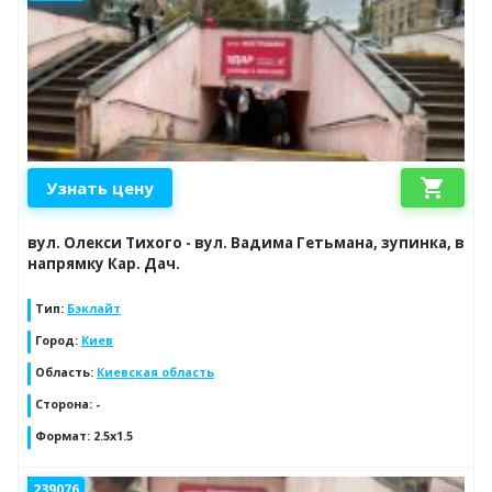
shopping_cart
Узнать цену
вул. Олекси Тихого - вул. Вадима Гетьмана, зупинка, в
напрямку Кар. Дач.
Тип
:
Бэклайт
Город
:
Киев
Область
:
Киевская область
Сторона
:
-
Формат
:
2.5x1.5
239076