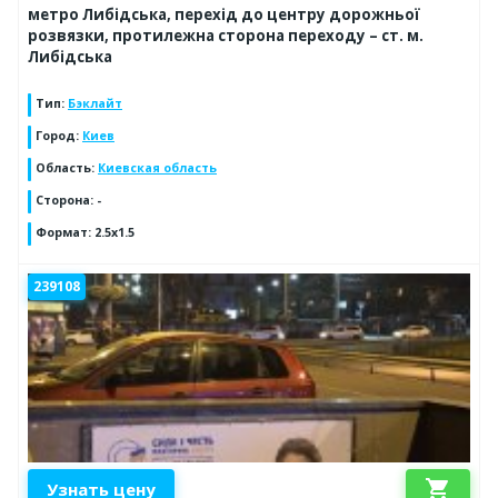
метро Либідська, перехід до центру дорожньої
розвязки, протилежна сторона переходу – ст. м.
Либідська
Тип
:
Бэклайт
Город
:
Киев
Область
:
Киевская область
Сторона
:
-
Формат
:
2.5x1.5
239108
shopping_cart
Узнать цену