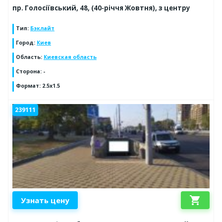
пр. Голосіївський, 48, (40-річчя Жовтня), з центру
Тип
:
Бэклайт
Город
:
Киев
Область
:
Киевская область
Сторона
:
-
Формат
:
2.5x1.5
239111
shopping_cart
Узнать цену