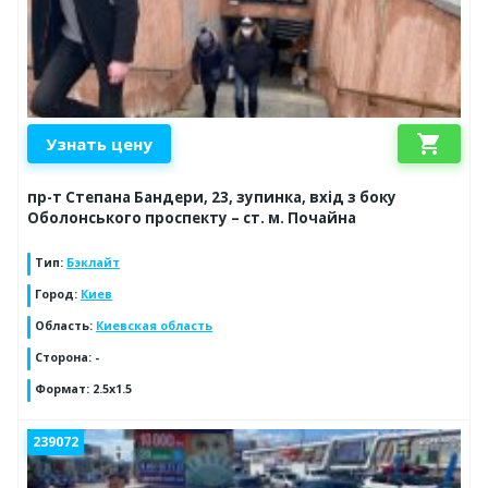
shopping_cart
Узнать цену
пр-т Степана Бандери, 23, зупинка, вхід з боку
Оболонського проспекту – ст. м. Почайна
Тип
:
Бэклайт
Город
:
Киев
Область
:
Киевская область
Сторона
:
-
Формат
:
2.5x1.5
239072