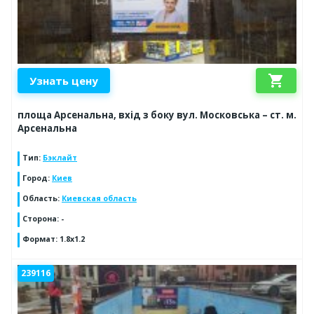
shopping_cart
Узнать цену
площа Арсенальна, вхід з боку вул. Московська – ст. м.
Арсенальна
Тип
:
Бэклайт
Город
:
Киев
Область
:
Киевская область
Сторона
:
-
Формат
:
1.8x1.2
239116