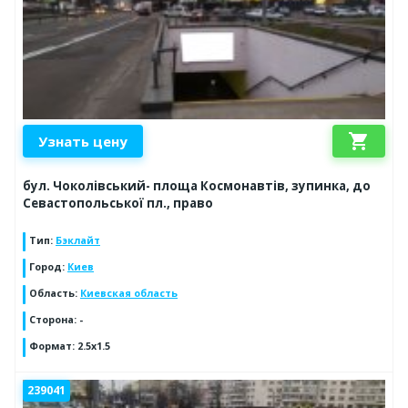
shopping_cart
Узнать цену
бул. Чоколівський- площа Космонавтів, зупинка, до
Севастопольської пл., право
Тип
:
Бэклайт
Город
:
Киев
Область
:
Киевская область
Сторона
:
-
Формат
:
2.5x1.5
239041