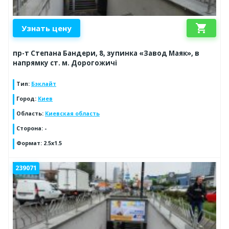
shopping_cart
Узнать цену
пр-т Степана Бандери, 8, зупинка «Завод Маяк», в
напрямку ст. м. Дорогожичі
Тип
:
Бэклайт
Город
:
Киев
Область
:
Киевская область
Сторона
:
-
Формат
:
2.5x1.5
239071