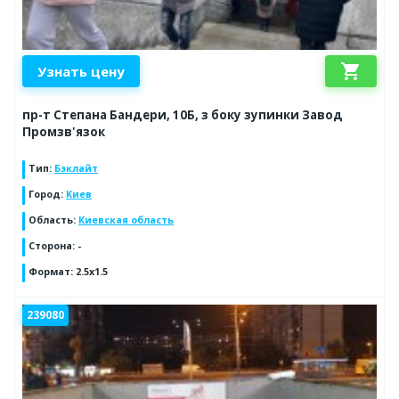
shopping_cart
Узнать цену
пр-т Степана Бандери, 10Б, з боку зупинки Завод
Промзв'язок
Тип
:
Бэклайт
Город
:
Киев
Область
:
Киевская область
Сторона
:
-
Формат
:
2.5x1.5
239080