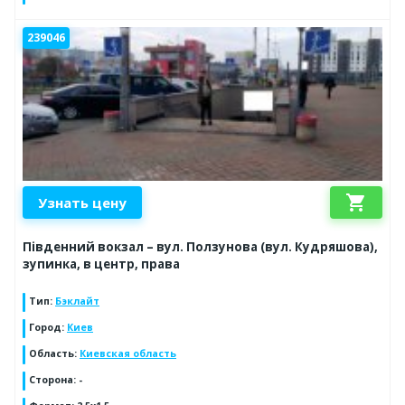
239046
shopping_cart
Узнать цену
Південний вокзал – вул. Ползунова (вул. Кудряшова),
зупинка, в центр, права
Тип
:
Бэклайт
Город
:
Киев
Область
:
Киевская область
Сторона
:
-