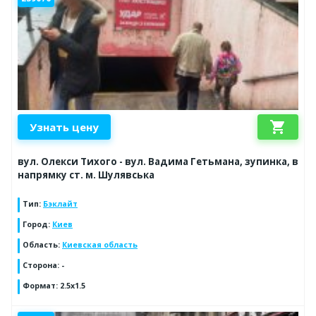
shopping_cart
Узнать цену
вул. Олекси Тихого - вул. Вадима Гетьмана, зупинка, в
напрямку ст. м. Шулявська
Тип
:
Бэклайт
Город
:
Киев
Область
:
Киевская область
Сторона
:
-
Формат
:
2.5x1.5