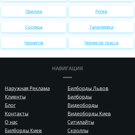
Прилуки
Репки
Сосница
Талалаевка
Чернигов
Чернигов трасса
НАВИГАЦИЯ
Наружная Реклама
Билборды Львов
Клиенты
Билборды
Блог
Видеоборды
Контакты
Видеоборды Киев
О нас
Ситилайты
Билборды Киев
Скроллы