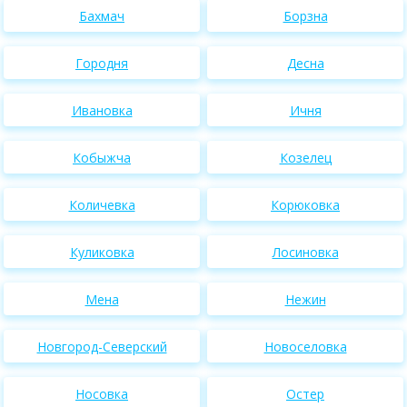
Бахмач
Борзна
Городня
Десна
Ивановка
Ичня
Кобыжча
Козелец
Количевка
Корюковка
Куликовка
Лосиновка
Мена
Нежин
Новгород-Северский
Новоселовка
Носовка
Остер