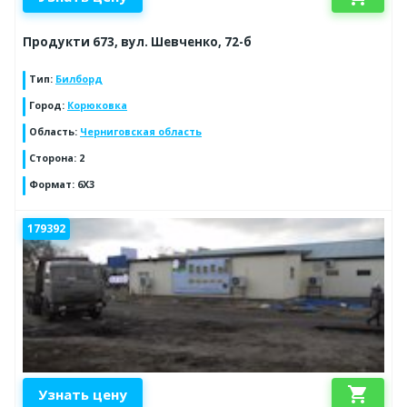
Продукти 673, вул. Шевченко, 72-б
Тип
:
Билборд
Город
:
Корюковка
Область
:
Черниговская область
Сторона
:
2
Формат
:
6Х3
179392
shopping_cart
Узнать цену