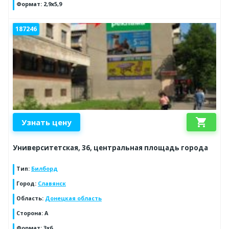
Формат
:
2,9х5,9
187246
shopping_cart
Узнать цену
Университетская, 36, центральная площадь города
Тип
:
Билборд
Город
:
Славянск
Область
:
Донецкая область
Сторона
:
А
Формат
:
3х6