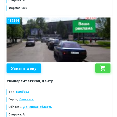
Сторона
:
А
Формат
:
3х6
187244
shopping_cart
Узнать цену
Университетская, центр
Тип
:
Билборд
Город
:
Славянск
Область
:
Донецкая область
Сторона
:
А