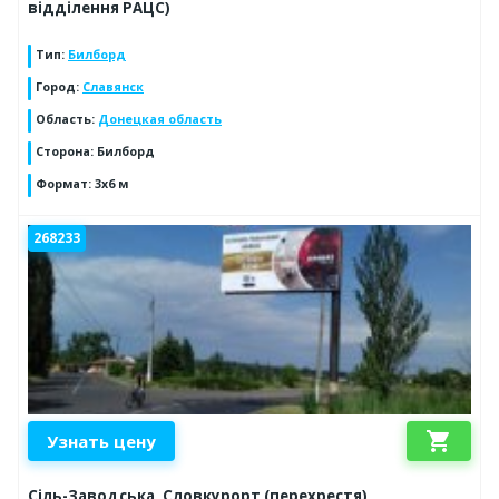
відділення РАЦС)
Тип
:
Билборд
Город
:
Славянск
Область
:
Донецкая область
Сторона
:
Билборд
Формат
:
3х6 м
268233
shopping_cart
Узнать цену
Сіль-Заводська, Словкурорт (перехрестя)