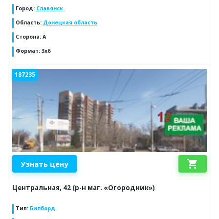
Город
:
Славянск
Область
:
Донецкая область
Сторона
:
А
Формат
:
3х6
187235
shopping_cart
Узнать цену
Центральная, 42 (р-н маг. «Огородник»)
Тип
:
Билборд