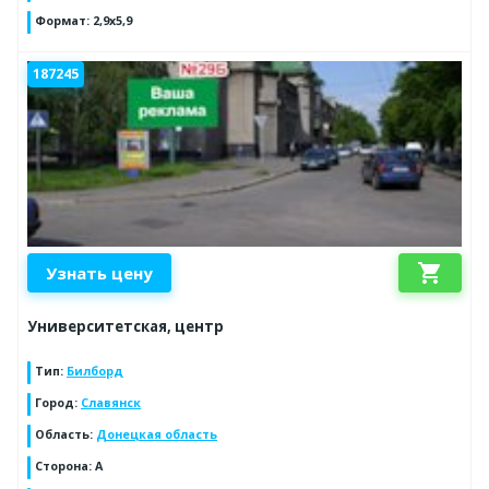
Формат
:
2,9х5,9
187245
shopping_cart
Узнать цену
Университетская, центр
Тип
:
Билборд
Город
:
Славянск
Область
:
Донецкая область
Сторона
:
А