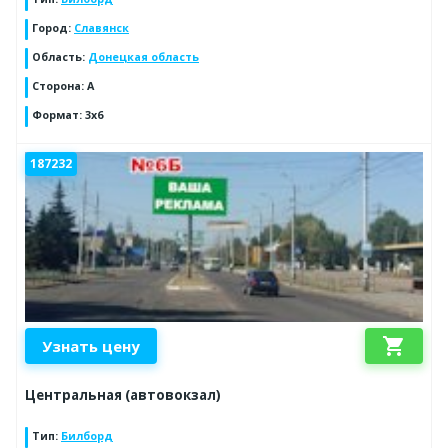
Город
:
Славянск
Область
:
Донецкая область
Сторона
:
А
Формат
:
3х6
187232
shopping_cart
Узнать цену
Центральная (автовокзал)
Тип
:
Билборд