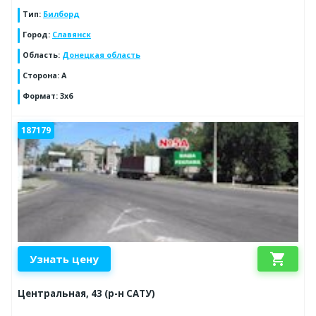
Тип
:
Билборд
Город
:
Славянск
Область
:
Донецкая область
Сторона
:
А
Формат
:
3х6
187179
shopping_cart
Узнать цену
Центральная, 43 (р-н САТУ)