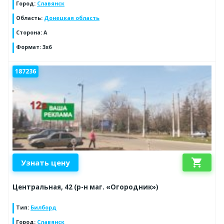
Город
:
Славянск
Область
:
Донецкая область
Сторона
:
А
Формат
:
3х6
187236
shopping_cart
Узнать цену
Центральная, 42 (р-н маг. «Огородник»)
Тип
:
Билборд
Город
:
Славянск