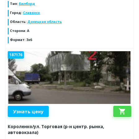
Тип
:
Билборд
Город
:
Славянск
Область
:
Донецкая область
Сторона
:
А
Формат
:
3х6
187176
shopping_cart
Узнать цену
Короленко/ул. Торговая (р-н центр. рынка,
автовокзала)