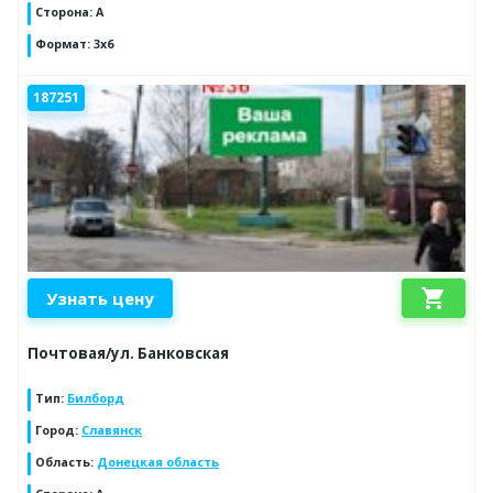
Сторона
:
А
Формат
:
3х6
187251
shopping_cart
Узнать цену
Почтовая/ул. Банковская
Тип
:
Билборд
Город
:
Славянск
Область
:
Донецкая область