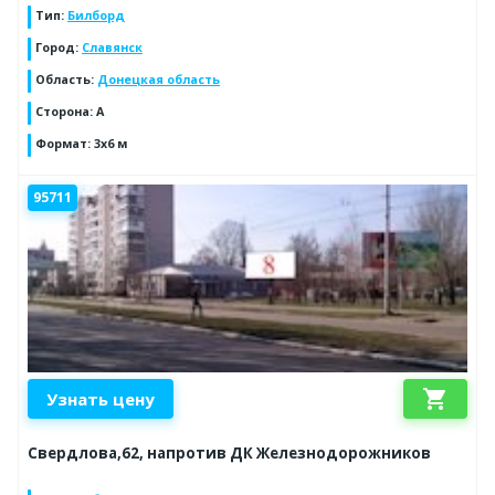
Тип
:
Билборд
Город
:
Славянск
Область
:
Донецкая область
Сторона
:
А
Формат
:
3х6 м
95711
shopping_cart
Узнать цену
Свердлова,62, напротив ДК Железнодорожников