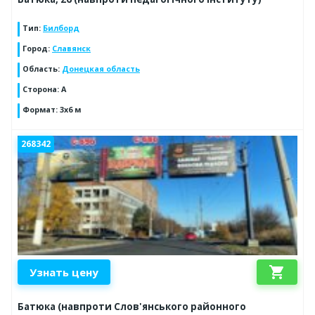
Тип
:
Билборд
Город
:
Славянск
Область
:
Донецкая область
Сторона
:
А
Формат
:
3х6 м
268342
shopping_cart
Узнать цену
Батюка (навпроти Слов'янського районного