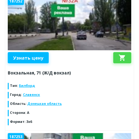
187252
shopping_cart
Узнать цену
Вокзальная, 71 (Ж/Д вокзал)
Тип
:
Билборд
Город
:
Славянск
Область
:
Донецкая область
Сторона
:
А
Формат
:
3х6
187253