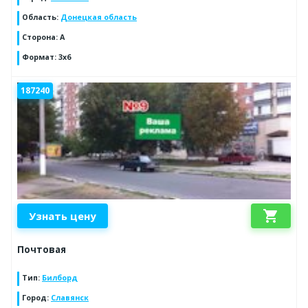
Область
:
Донецкая область
Сторона
:
А
Формат
:
3х6
187240
shopping_cart
Узнать цену
Почтовая
Тип
:
Билборд
Город
:
Славянск