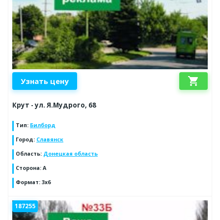
shopping_cart
Узнать цену
Крут - ул. Я.Мудрого, 68
Тип
:
Билборд
Город
:
Славянск
Область
:
Донецкая область
Сторона
:
А
Формат
:
3х6
187255