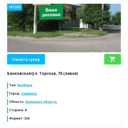
187262
shopping_cart
Узнать цену
Банковская/ул. Торская, 78 (левая)
Тип
:
Билборд
Город
:
Славянск
Область
:
Донецкая область
Сторона
:
А
Формат
:
3х6