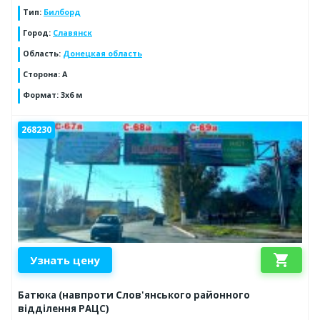
Тип
:
Билборд
Город
:
Славянск
Область
:
Донецкая область
Сторона
:
А
Формат
:
3х6 м
268230
shopping_cart
Узнать цену
Батюка (навпроти Слов'янського районного
відділення РАЦС)