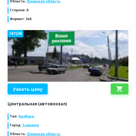
Область
:
Донецкая область
Сторона
:
А
Формат
:
3х6
187249
shopping_cart
Узнать цену
Центральная (автовокзал)
Тип
:
Билборд
Город
:
Славянск
Область
:
Донецкая область