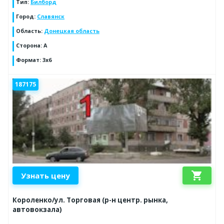
Тип
:
Билборд
Город
:
Славянск
Область
:
Донецкая область
Сторона
:
А
Формат
:
3x6
187175
shopping_cart
Узнать цену
Короленко/ул. Торговая (р-н центр. рынка,
автовокзала)