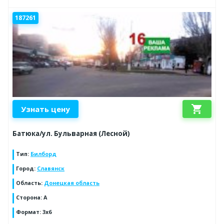
187261
shopping_cart
Узнать цену
Батюка/ул. Бульварная (Лесной)
Тип
:
Билборд
Город
:
Славянск
Область
:
Донецкая область
Сторона
:
А
Формат
:
3х6