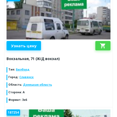
shopping_cart
Узнать цену
Вокзальная, 71 (Ж/Д вокзал)
Тип
:
Билборд
Город
:
Славянск
Область
:
Донецкая область
Сторона
:
А
Формат
:
3х6
187254