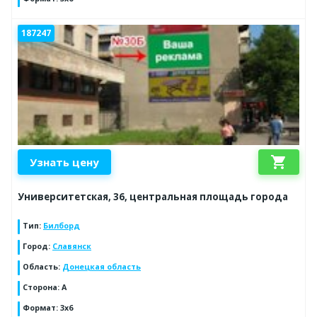
187247
shopping_cart
Узнать цену
Университетская, 36, центральная площадь города
Тип
:
Билборд
Город
:
Славянск
Область
:
Донецкая область
Сторона
:
А
Формат
:
3х6