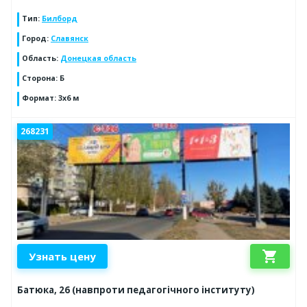
Тип
:
Билборд
Город
:
Славянск
Область
:
Донецкая область
Сторона
:
Б
Формат
:
3х6 м
268231
shopping_cart
Узнать цену
Батюка, 26 (навпроти педагогічного інституту)