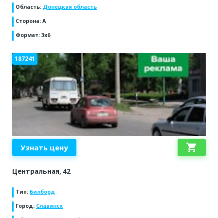
Область
:
Донецкая область
Сторона
:
А
Формат
:
3х6
187241
shopping_cart
Узнать цену
Центральная, 42
Тип
:
Билборд
Город
:
Славянск