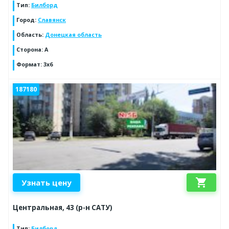
Тип
:
Билборд
Город
:
Славянск
Область
:
Донецкая область
Сторона
:
А
Формат
:
3х6
187180
shopping_cart
Узнать цену
Центральная, 43 (р-н САТУ)
Тип
:
Билборд