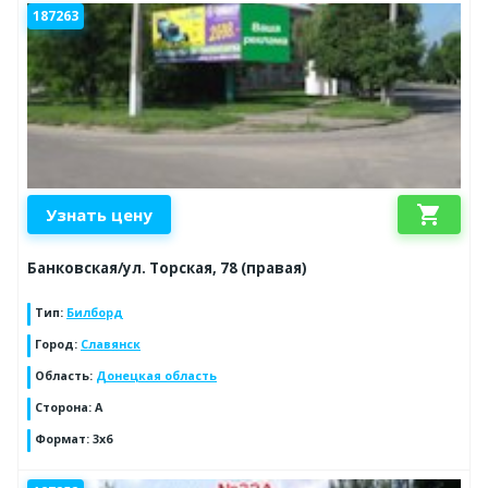
187263
shopping_cart
Узнать цену
Банковская/ул. Торская, 78 (правая)
Тип
:
Билборд
Город
:
Славянск
Область
:
Донецкая область
Сторона
:
А
Формат
:
3х6