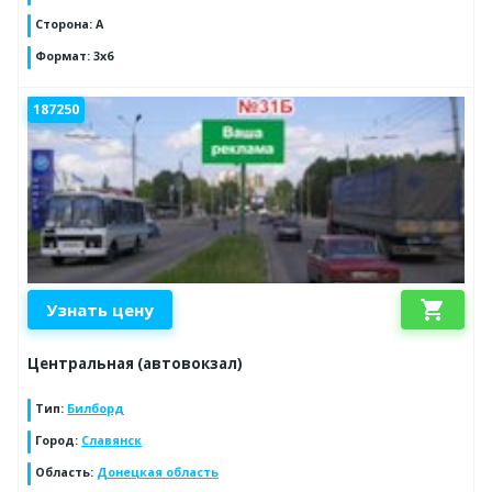
Сторона
:
А
Формат
:
3х6
187250
shopping_cart
Узнать цену
Центральная (автовокзал)
Тип
:
Билборд
Город
:
Славянск
Область
:
Донецкая область