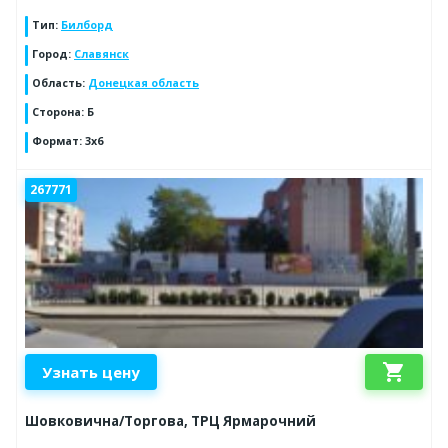
Тип
:
Билборд
Город
:
Славянск
Область
:
Донецкая область
Сторона
:
Б
Формат
:
3х6
267771
shopping_cart
Узнать цену
Шовковична/Торгова, ТРЦ Ярмарочний