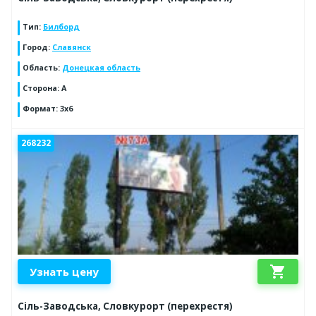
Тип
:
Билборд
Город
:
Славянск
Область
:
Донецкая область
Сторона
:
А
Формат
:
3х6
268232
shopping_cart
Узнать цену
Сіль-Заводська, Словкурорт (перехрестя)