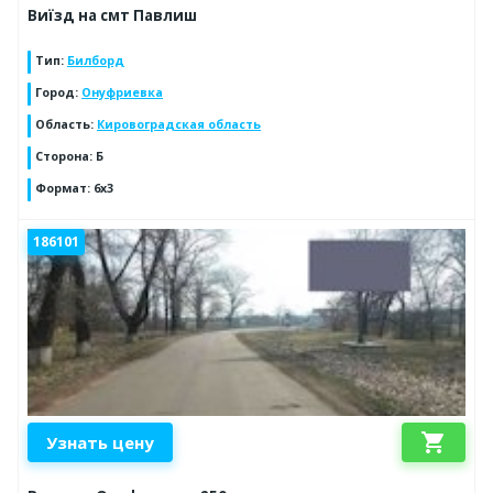
Виїзд на смт Павлиш
Тип
:
Билборд
Город
:
Онуфриевка
Область
:
Кировоградская область
Сторона
:
Б
Формат
:
6х3
186101
shopping_cart
Узнать цену