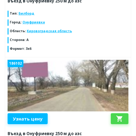
Въезд в Онуфриевку 250 м до азс
Тип
:
Билборд
Город
:
Онуфриевка
Область
:
Кировоградская область
Сторона
:
А
Формат
:
3х6
186102
shopping_cart
Узнать цену
Въезд в Онуфриевку 250 м до азс