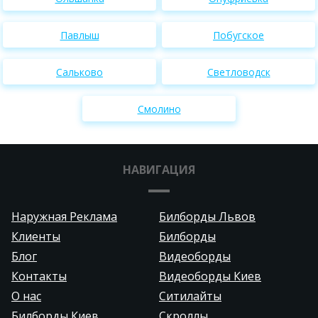
Павлыш
Побугское
Сальково
Светловодск
Смолино
НАВИГАЦИЯ
Наружная Реклама
Билборды Львов
Клиенты
Билборды
Блог
Видеоборды
Контакты
Видеоборды Киев
О нас
Ситилайты
Билборды Киев
Скроллы