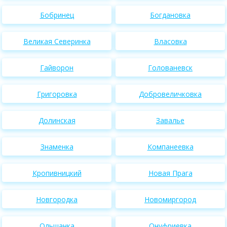
Бобринец
Богдановка
Великая Северинка
Власовка
Гайворон
Голованевск
Григоровка
Добровеличковка
Долинская
Завалье
Знаменка
Компанеевка
Кропивницкий
Новая Прага
Новгородка
Новомиргород
Ольшанка
Онуфриевка