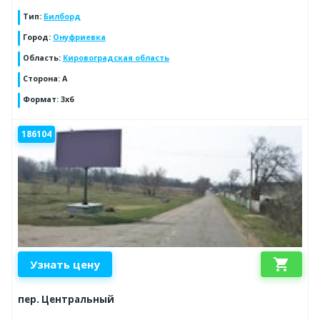
Тип
:
Билборд
Город
:
Онуфриевка
Область
:
Кировоградская область
Сторона
:
А
Формат
:
3х6
186104
shopping_cart
Узнать цену
пер. Центральный