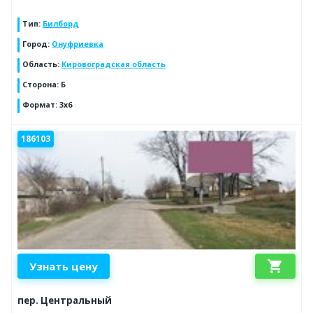
Тип
:
Билборд
Город
:
Онуфриевка
Область
:
Кировоградская область
Сторона
:
Б
Формат
:
3х6
186103
shopping_cart
Узнать цену
пер. Центральный