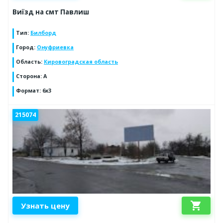
Виїзд на смт Павлиш
Тип
:
Билборд
Город
:
Онуфриевка
Область
:
Кировоградская область
Сторона
:
A
Формат
:
6х3
215074
shopping_cart
Узнать цену