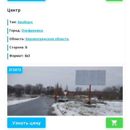
Центр
Тип
:
Билборд
Город
:
Онуфриевка
Область
:
Кировоградская область
Сторона
:
Б
Формат
:
6х3
215073
shopping_cart
Узнать цену