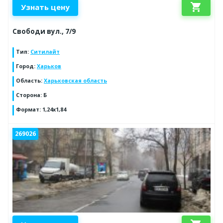
shopping_cart
Узнать цену
Свободи вул., 7/9
Тип
:
Ситилайт
Город
:
Харьков
Область
:
Харьковская область
Сторона
:
Б
Формат
:
1,24х1,84
269026