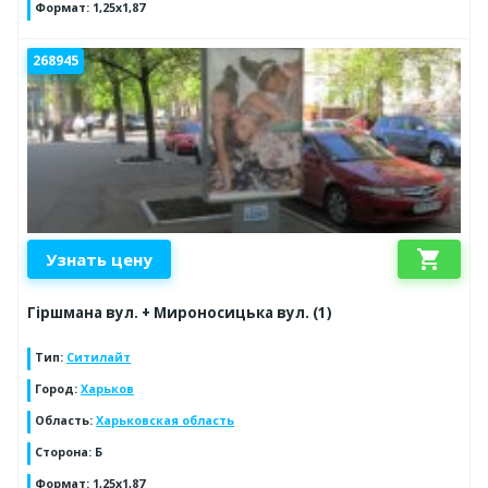
Формат
:
1,25х1,87
268945
shopping_cart
Узнать цену
Гіршмана вул. + Мироносицька вул. (1)
Тип
:
Ситилайт
Город
:
Харьков
Область
:
Харьковская область
Сторона
:
Б
Формат
:
1,25х1,87