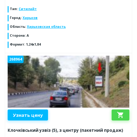
Тип
:
Ситилайт
Город
:
Харьков
Область
:
Харьковская область
Сторона
:
А
Формат
:
1,24х1,84
268964
shopping_cart
Узнать цену
Клочківський узвіз (5), з центру (пакетний продаж)