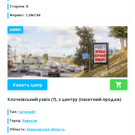
Сторона
:
Б
Формат
:
1,24х1,84
268961
shopping_cart
Узнать цену
Клочківський узвіз (7), з центру (пакетний продаж)
Тип
:
Ситилайт
Город
:
Харьков
Область
:
Харьковская область