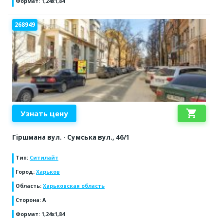
Формат
:
1,24х1,84
268949
shopping_cart
Узнать цену
Гіршмана вул. - Сумська вул., 46/1
Тип
:
Ситилайт
Город
:
Харьков
Область
:
Харьковская область
Сторона
:
А
Формат
:
1,24х1,84