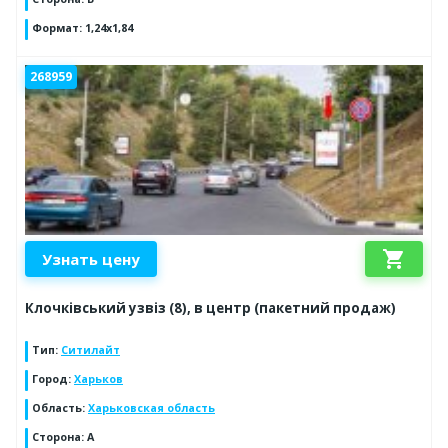
Формат
:
1,24х1,84
268959
shopping_cart
Узнать цену
Клочківський узвіз (8), в центр (пакетний продаж)
Тип
:
Ситилайт
Город
:
Харьков
Область
:
Харьковская область
Сторона
:
А