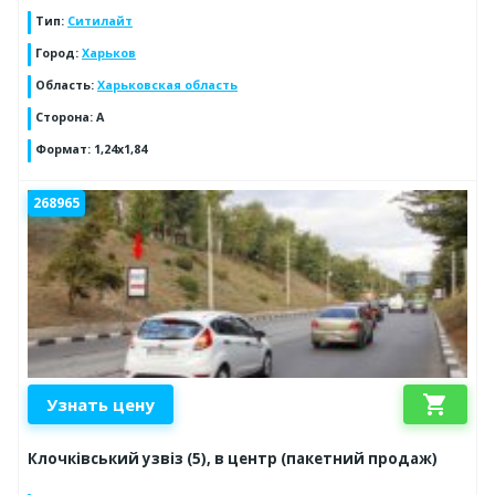
Тип
:
Ситилайт
Город
:
Харьков
Область
:
Харьковская область
Сторона
:
А
Формат
:
1,24х1,84
268965
shopping_cart
Узнать цену
Клочківський узвіз (5), в центр (пакетний продаж)