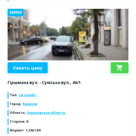
268950
shopping_cart
Узнать цену
Гіршмана вул. - Сумська вул., 46/1
Тип
:
Ситилайт
Город
:
Харьков
Область
:
Харьковская область
Сторона
:
Б
Формат
:
1,24х1,84