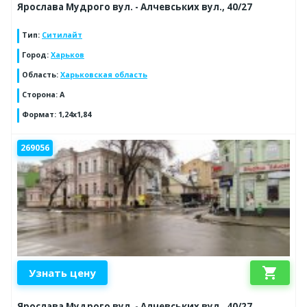
Ярослава Мудрого вул. - Алчевських вул., 40/27
Тип
:
Ситилайт
Город
:
Харьков
Область
:
Харьковская область
Сторона
:
А
Формат
:
1,24х1,84
269056
shopping_cart
Узнать цену
Ярослава Мудрого вул. - Алчевських вул., 40/27