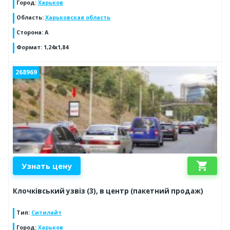
Город
:
Харьков
Область
:
Харьковская область
Сторона
:
А
Формат
:
1,24х1,84
268969
shopping_cart
Узнать цену
Клочківський узвіз (3), в центр (пакетний продаж)
Тип
:
Ситилайт
Город
:
Харьков