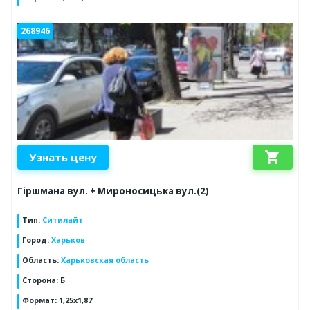
268946
shopping_cart
Узнать цену
Гіршмана вул. + Мироносицька вул.(2)
Тип
:
Ситилайт
Город
:
Харьков
Область
:
Харьковская область
Сторона
:
Б
Формат
:
1,25х1,87