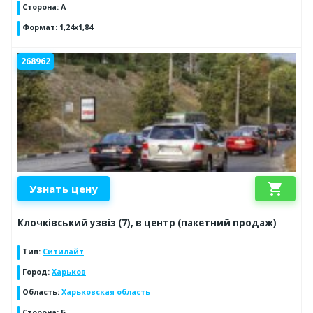
Сторона
:
А
Формат
:
1,24х1,84
268962
shopping_cart
Узнать цену
Клочківський узвіз (7), в центр (пакетний продаж)
Тип
:
Ситилайт
Город
:
Харьков
Область
:
Харьковская область
Сторона
:
Б