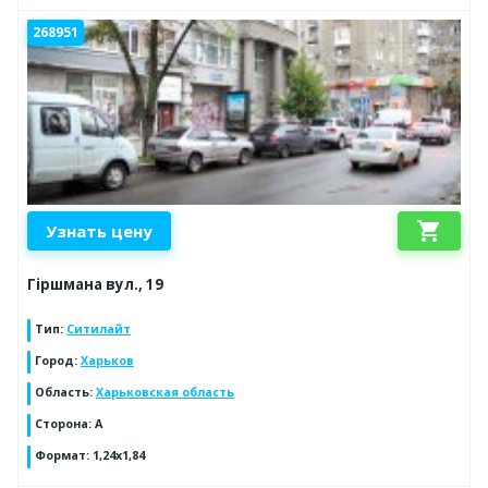
268951
shopping_cart
Узнать цену
Гіршмана вул., 19
Тип
:
Ситилайт
Город
:
Харьков
Область
:
Харьковская область
Сторона
:
А
Формат
:
1,24х1,84