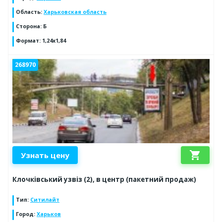
Область
:
Харьковская область
Сторона
:
Б
Формат
:
1,24х1,84
268970
shopping_cart
Узнать цену
Клочківський узвіз (2), в центр (пакетний продаж)
Тип
:
Ситилайт
Город
:
Харьков