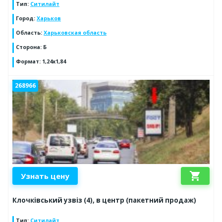
Тип
:
Ситилайт
Город
:
Харьков
Область
:
Харьковская область
Сторона
:
Б
Формат
:
1,24х1,84
268966
shopping_cart
Узнать цену
Клочківський узвіз (4), в центр (пакетний продаж)
Тип
:
Ситилайт