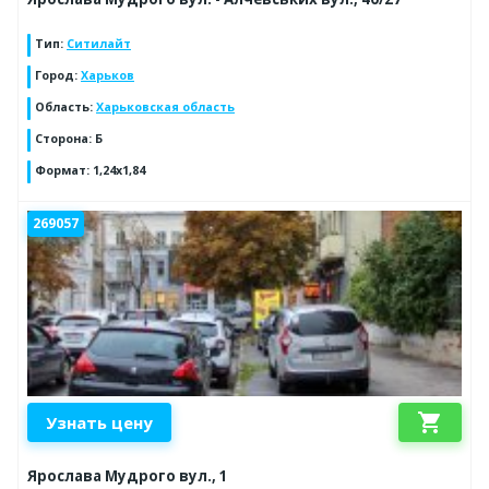
Тип
:
Ситилайт
Город
:
Харьков
Область
:
Харьковская область
Сторона
:
Б
Формат
:
1,24х1,84
269057
shopping_cart
Узнать цену
Ярослава Мудрого вул., 1