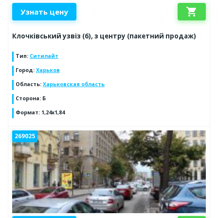
shopping_cart
Узнать цену
Клочківський узвіз (6), з центру (пакетний продаж)
Тип
:
Ситилайт
Город
:
Харьков
Область
:
Харьковская область
Сторона
:
Б
Формат
:
1,24х1,84
269025