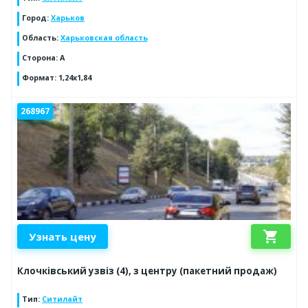
Город
:
Харьков
Область
:
Харьковская область
Сторона
:
А
Формат
:
1,24х1,84
268967
shopping_cart
Узнать цену
Клочківський узвіз (4), з центру (пакетний продаж)
Тип
:
Ситилайт