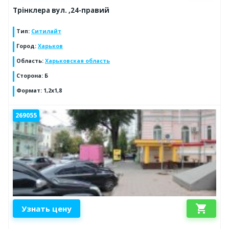
Трінклера вул. ,24-правий
Тип
:
Ситилайт
Город
:
Харьков
Область
:
Харьковская область
Сторона
:
Б
Формат
:
1,2х1,8
269055
shopping_cart
Узнать цену