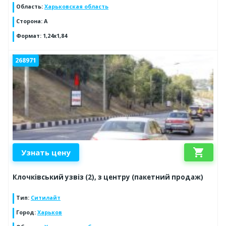
Область
:
Харьковская область
Сторона
:
А
Формат
:
1,24х1,84
268971
shopping_cart
Узнать цену
Клочківський узвіз (2), з центру (пакетний продаж)
Тип
:
Ситилайт
Город
:
Харьков