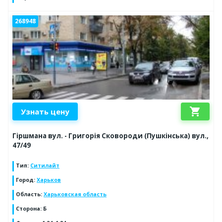
268948
shopping_cart
Узнать цену
Гіршмана вул. - Григорія Сковороди (Пушкінська) вул.,
47/49
Тип
:
Ситилайт
Город
:
Харьков
Область
:
Харьковская область
Сторона
:
Б