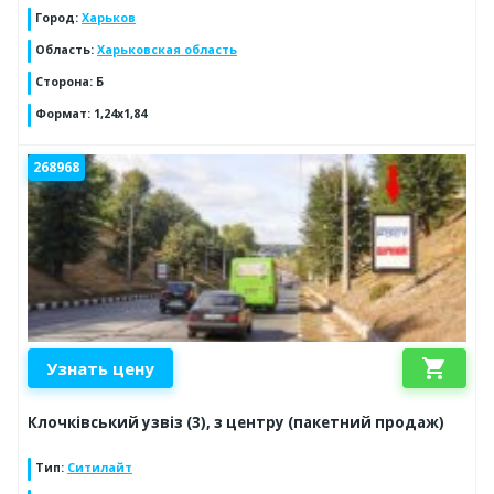
Город
:
Харьков
Область
:
Харьковская область
Сторона
:
Б
Формат
:
1,24х1,84
268968
shopping_cart
Узнать цену
Клочківський узвіз (3), з центру (пакетний продаж)
Тип
:
Ситилайт