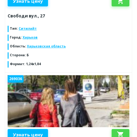
shopping_cart
Узнать цену
Свободи вул., 27
Тип
:
Ситилайт
Город
:
Харьков
Область
:
Харьковская область
Сторона
:
Б
Формат
:
1,24х1,84
269036
shopping_cart
Узнать цену