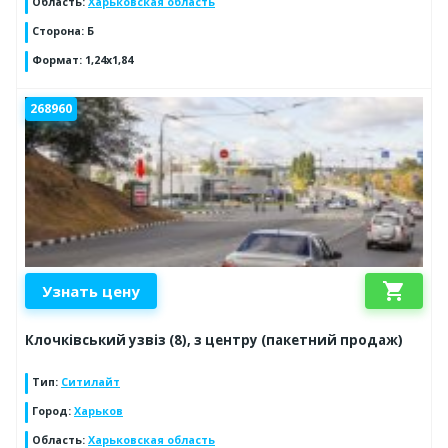
Область
:
Харьковская область
Сторона
:
Б
Формат
:
1,24х1,84
268960
shopping_cart
Узнать цену
Клочківський узвіз (8), з центру (пакетний продаж)
Тип
:
Ситилайт
Город
:
Харьков
Область
:
Харьковская область