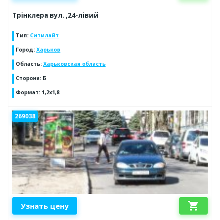
Трінклера вул. ,24-лівий
Тип
:
Ситилайт
Город
:
Харьков
Область
:
Харьковская область
Сторона
:
Б
Формат
:
1,2х1,8
269038
shopping_cart
Узнать цену