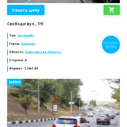
shopping_cart
Узнать цену
Свободи вул., 7/9
Тип
:
Ситилайт
Город
:
Харьков
Область
:
Харьковская область
Сторона
:
А
Формат
:
1,24х1,84
268963