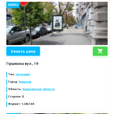
268952
shopping_cart
Узнать цену
Гіршмана вул., 19
Тип
:
Ситилайт
Город
:
Харьков
Область
:
Харьковская область
Сторона
:
Б
Формат
:
1,24х1,84