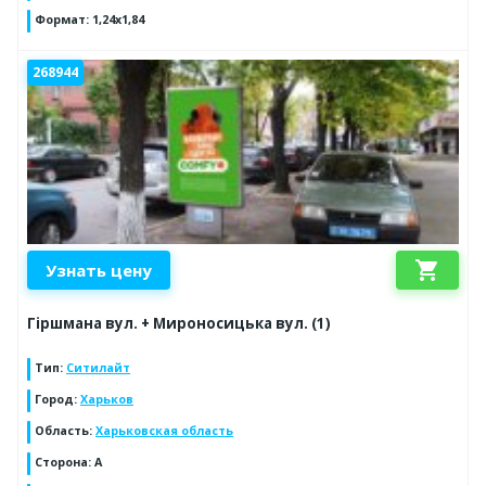
Формат
:
1,24х1,84
268944
shopping_cart
Узнать цену
Гіршмана вул. + Мироносицька вул. (1)
Тип
:
Ситилайт
Город
:
Харьков
Область
:
Харьковская область
Сторона
:
А