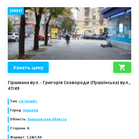
268947
shopping_cart
Узнать цену
Гіршмана вул. - Григорія Сковороди (Пушкінська) вул.,
47/49
Тип
:
Ситилайт
Город
:
Харьков
Область
:
Харьковская область
Сторона
:
А
Формат
:
1,24х1,84