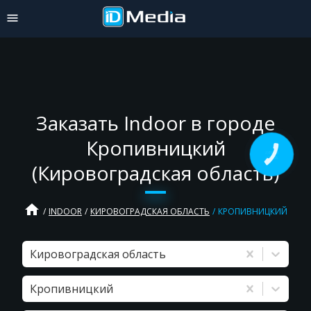
Заказать Indoor в городе
Кропивницкий
КНОПКА
ЗВ'ЯЗКУ
(Кировоградская область)
home
INDOOR
КИРОВОГРАДСКАЯ ОБЛАСТЬ
КРОПИВНИЦКИЙ
Кировоградская область
Кропивницкий