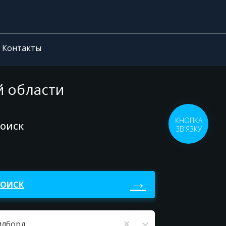
Контакты
й области
КНОПКА
поиск
ЗВ'ЯЗКУ
ПОИСК
илборд