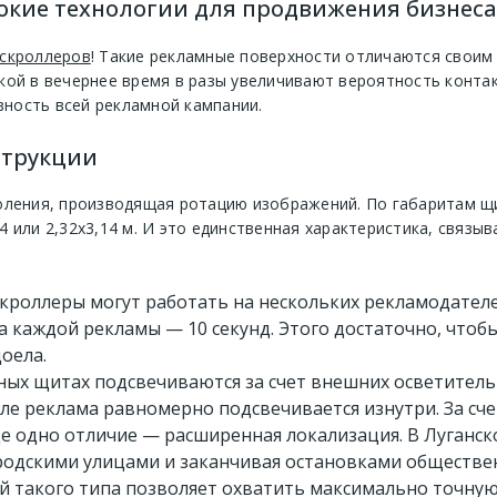
сокие технологии для продвижения бизнеса
скроллеров
! Такие рекламные поверхности отличаются свои
кой в вечернее время в разы увеличивают вероятность контак
ность всей рекламной кампании.
струкции
оления, производящая ротацию изображений. По габаритам щи
4 или 2,32х3,14 м. И это единственная характеристика, связ
кроллеры могут работать на нескольких рекламодател
за каждой рекламы — 10 секунд. Этого достаточно, что
оела.
ных щитах подсвечиваются за счет внешних осветитель
лле реклама равномерно подсвечивается изнутри. За сч
ще одно отличие — расширенная локализация. В Луганск
ородскими улицами и заканчивая остановками обществе
й такого типа позволяет охватить максимально точну