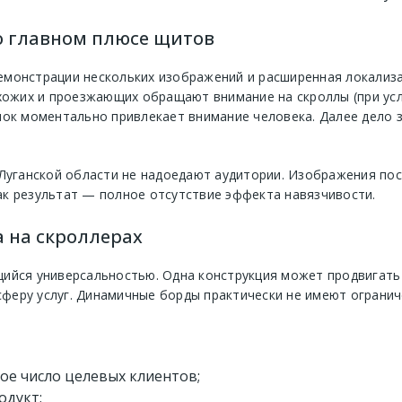
о главном плюсе щитов
монстрации нескольких изображений и расширенная локализа
хожих и проезжающих обращают внимание на скроллы (при усл
нок моментально привлекает внимание человека. Далее дело
 Луганской области не надоедают аудитории. Изображения по
к результат — полное отсутствие эффекта навязчивости.
а на скроллерах
йся универсальностью. Одна конструкция может продвигать у
 сферу услуг. Динамичные борды практически не имеют огран
е число целевых клиентов;
одукт;