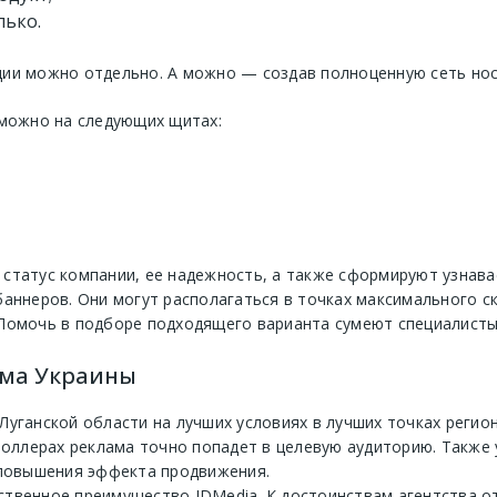
лько.
ии можно отдельно. А можно — создав полноценную сеть нос
 можно на следующих щитах:
статус компании, ее надежность, а также сформируют узнава
аннеров. Они могут располагаться в точках максимального ск
Помочь в подборе подходящего варианта сумеют специалисты
ама Украины
Луганской области на лучших условиях в лучших точках реги
роллерах реклама точно попадет в целевую аудиторию. Также
 повышения эффекта продвижения.
нственное преимущество
IDMedia
. К достоинствам агентства о