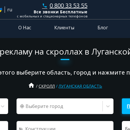
0 800 33 53 55
phone
ru
Все звонки Бесплатные
с мобильных и стационарных телефонов
О Нас
Клиенты
Блог
 рекламу на скроллах в Луганско
этого выберите область, город и нажмите 
home
СКРОЛЛ
ЛУГАНСКАЯ ОБЛАСТЬ
Выберите город
Б