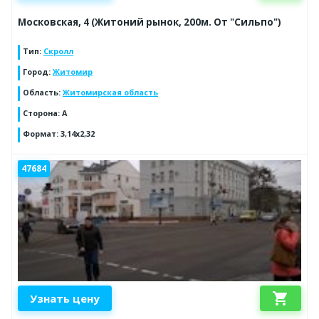
Московская, 4 (Житоний рынок, 200м. От "Cильпо")
Тип
:
Скролл
Город
:
Житомир
Область
:
Житомирская область
Сторона
:
A
Формат
:
3,14x2,32
47684
shopping_cart
Узнать цену