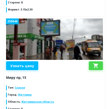
Сторона
:
Б
Формат
:
3.15x2.30
259646
shopping_cart
Узнать цену
Миру пр, 15
Тип
:
Скролл
Город
:
Житомир
Область
:
Житомирская область
Сторона
:
Б