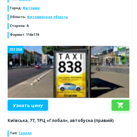
Город
:
Житомир
Область
:
Житомирская область
Сторона
:
А
Формат
:
116х174
251356
shopping_cart
Узнать цену
Київська, 77, ТРЦ «Глобал», автобусна (правий)
Тип
:
Скролл