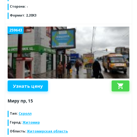
Сторона
:
-
Формат
:
2,20Х3
259643
shopping_cart
Узнать цену
Миру пр, 15
Тип
:
Скролл
Город
:
Житомир
Область
:
Житомирская область