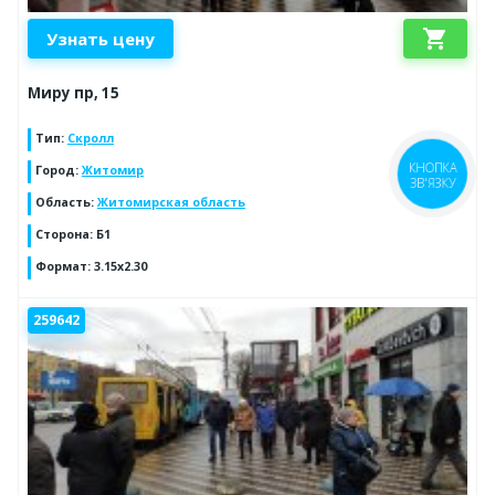
shopping_cart
Узнать цену
Миру пр, 15
Тип
:
Скролл
Город
:
Житомир
КНОПКА
ЗВ'ЯЗКУ
Область
:
Житомирская область
Сторона
:
Б1
Формат
:
3.15x2.30
259642