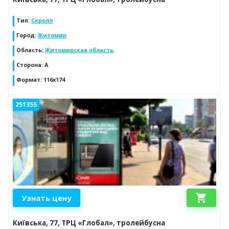
Тип
:
Скролл
Город
:
Житомир
Область
:
Житомирская область
Сторона
:
А
Формат
:
116х174
251355
shopping_cart
Узнать цену
Київська, 77, ТРЦ «Глобал», тролейбусна