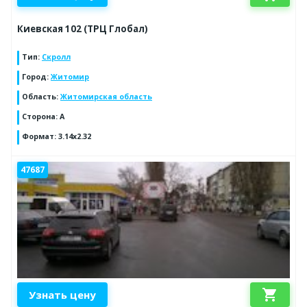
Киевская 102 (ТРЦ Глобал)
Тип
:
Скролл
Город
:
Житомир
Область
:
Житомирская область
Сторона
:
A
Формат
:
3.14х2.32
47687
shopping_cart
Узнать цену