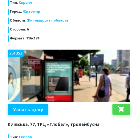
Тип
:
Скролл
Город
:
Житомир
Область
:
Житомирская область
Сторона
:
А
Формат
:
116х174
251353
shopping_cart
Узнать цену
Київська, 77, ТРЦ «Глобал», тролейбусна
Тип
:
Скролл