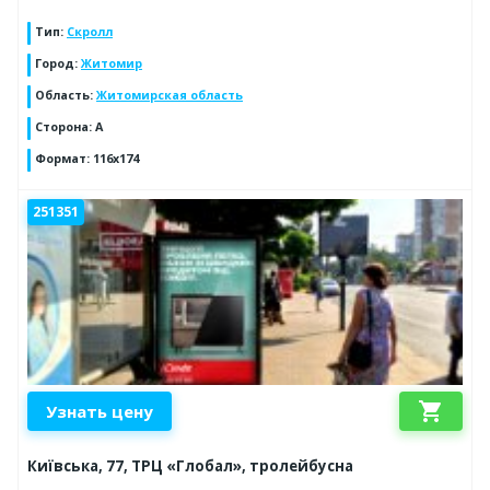
Тип
:
Скролл
Город
:
Житомир
Область
:
Житомирская область
Сторона
:
А
Формат
:
116х174
251351
shopping_cart
Узнать цену
Київська, 77, ТРЦ «Глобал», тролейбусна