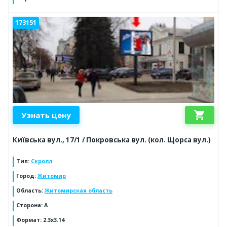
173151
shopping_cart
Узнать цену
Київська вул., 17/1 / Покровська вул. (кол. Щорса вул.)
Тип
:
Скролл
Город
:
Житомир
Область
:
Житомирская область
Сторона
:
A
Формат
:
2.3x3.14