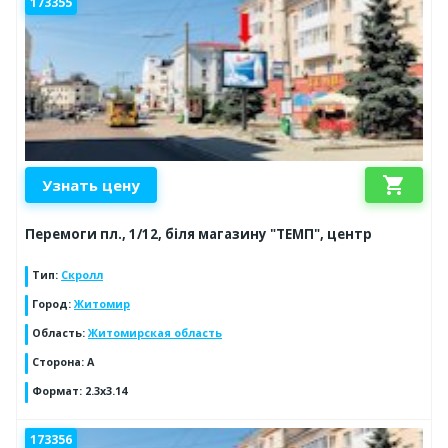
173355
shopping_cart
Узнать цену
Перемоги пл., 1/12, біля магазину "ТЕМП", центр
Тип
:
Скролл
Город
:
Житомир
Область
:
Житомирская область
Сторона
:
A
Формат
:
2.3x3.14
173356