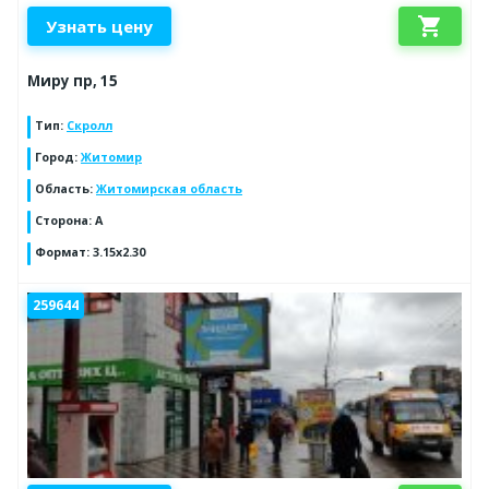
shopping_cart
Узнать цену
Миру пр, 15
Тип
:
Скролл
Город
:
Житомир
Область
:
Житомирская область
Сторона
:
A
Формат
:
3.15x2.30
259644