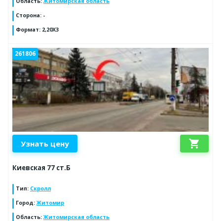
Область
:
Житомирская область
Сторона
:
-
Формат
:
2,20Х3
261806
shopping_cart
Узнать цену
Киевская 77 ст.Б
Тип
:
Скролл
Город
:
Житомир
Область
:
Житомирская область