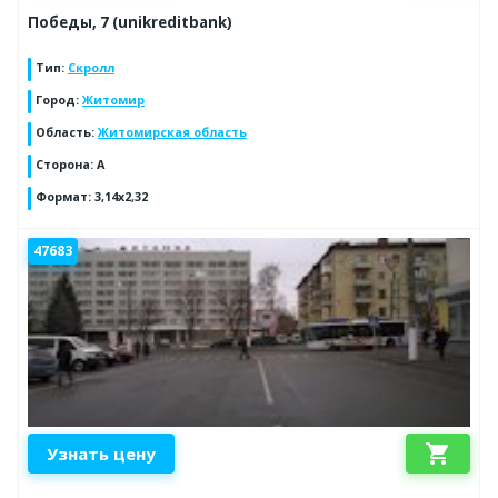
Победы, 7 (unikreditbank)
Тип
:
Скролл
Город
:
Житомир
Область
:
Житомирская область
Сторона
:
A
Формат
:
3,14x2,32
47683
shopping_cart
Узнать цену