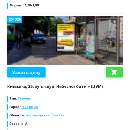
Формат
:
1,20х1,80
251326
shopping_cart
Узнать цену
Київська, 35, зуп. «вул. Небесної Сотні» (ЦУМ)
Тип
:
Скролл
Город
:
Житомир
Область
:
Житомирская область
Сторона
:
А