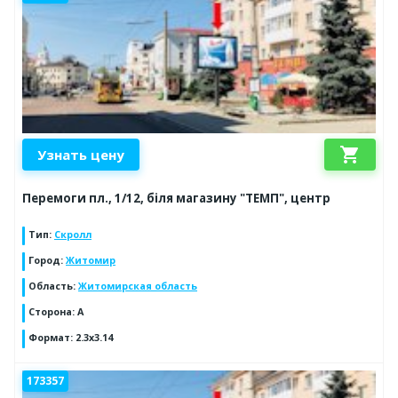
shopping_cart
Узнать цену
Перемоги пл., 1/12, біля магазину "ТЕМП", центр
Тип
:
Скролл
Город
:
Житомир
Область
:
Житомирская область
Сторона
:
A
Формат
:
2.3x3.14
173357