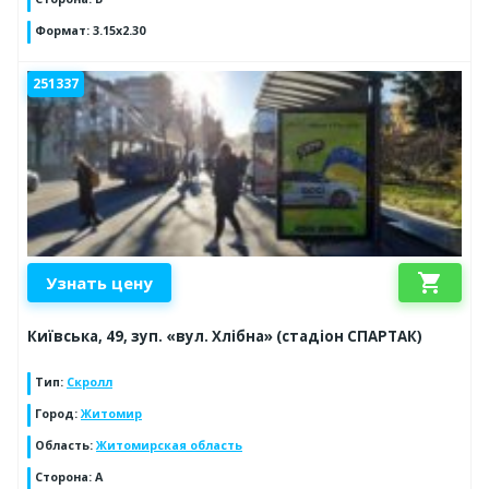
Формат
:
3.15x2.30
251337
shopping_cart
Узнать цену
Київська, 49, зуп. «вул. Хлібна» (стадіон СПАРТАК)
Тип
:
Скролл
Город
:
Житомир
Область
:
Житомирская область
Сторона
:
А