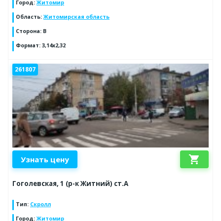
Город
:
Житомир
Область
:
Житомирская область
Сторона
:
B
Формат
:
3,14x2,32
261807
shopping_cart
Узнать цену
Гоголевская, 1 (р-к Житний) ст.А
Тип
:
Скролл
Город
:
Житомир