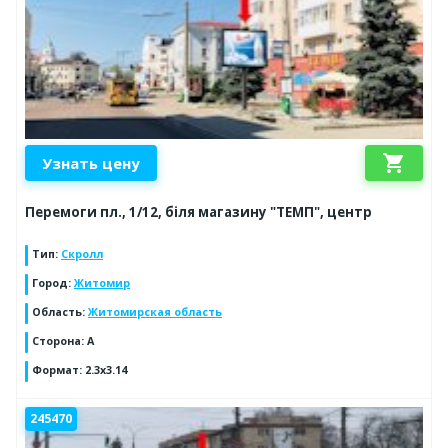
shopping_cart
Узнать цену
Перемоги пл., 1/12, біля магазину "ТЕМП", центр
Тип
:
Скролл
Город
:
Житомир
Область
:
Житомирская область
Сторона
:
A
Формат
:
2.3x3.14
245470