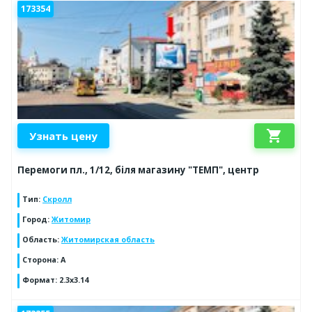
173354
shopping_cart
Узнать цену
Перемоги пл., 1/12, біля магазину "ТЕМП", центр
Тип
:
Скролл
Город
:
Житомир
Область
:
Житомирская область
Сторона
:
A
Формат
:
2.3x3.14