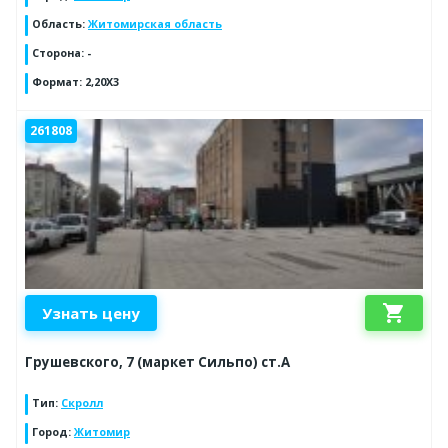
Область
:
Житомирская область
Сторона
:
-
Формат
:
2,20Х3
261808
shopping_cart
Узнать цену
Грушевского, 7 (маркет Сильпо) ст.А
Тип
:
Скролл
Город
:
Житомир