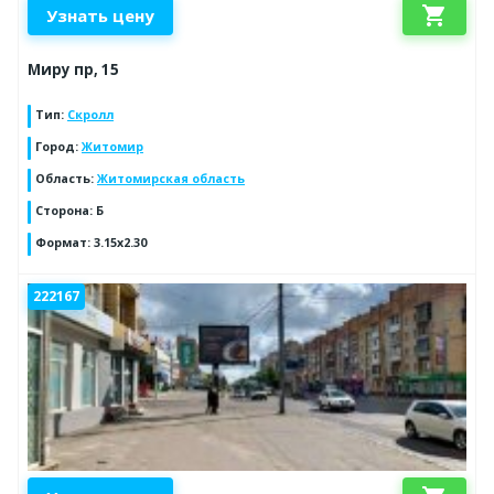
shopping_cart
Узнать цену
Миру пр, 15
Тип
:
Скролл
Город
:
Житомир
Область
:
Житомирская область
Сторона
:
Б
Формат
:
3.15x2.30
222167