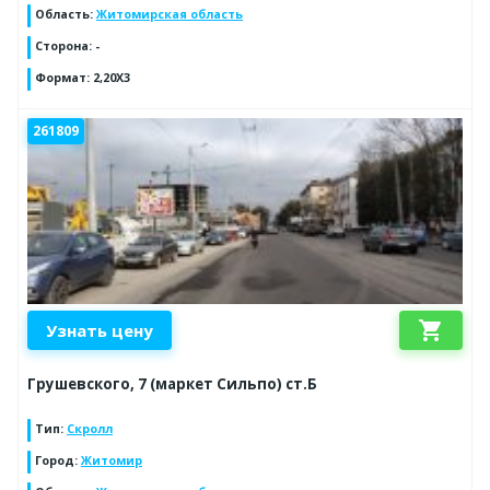
Область
:
Житомирская область
Сторона
:
-
Формат
:
2,20Х3
261809
shopping_cart
Узнать цену
Грушевского, 7 (маркет Сильпо) ст.Б
Тип
:
Скролл
Город
:
Житомир