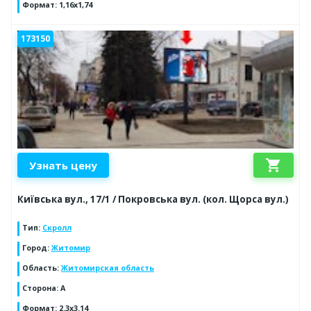
Формат
:
1,16х1,74
173150
shopping_cart
Узнать цену
Київська вул., 17/1 / Покровська вул. (кол. Щорса вул.)
Тип
:
Скролл
Город
:
Житомир
Область
:
Житомирская область
Сторона
:
A
Формат
:
2.3x3.14