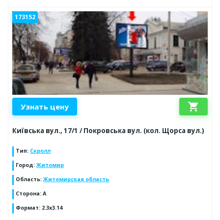
173152
shopping_cart
Узнать цену
Київська вул., 17/1 / Покровська вул. (кол. Щорса вул.)
Тип
:
Скролл
Город
:
Житомир
Область
:
Житомирская область
Сторона
:
A
Формат
:
2.3x3.14