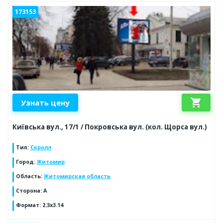
173153
shopping_cart
Узнать цену
Київська вул., 17/1 / Покровська вул. (кол. Щорса вул.)
Тип
:
Скролл
Город
:
Житомир
Область
:
Житомирская область
Сторона
:
A
Формат
:
2.3x3.14