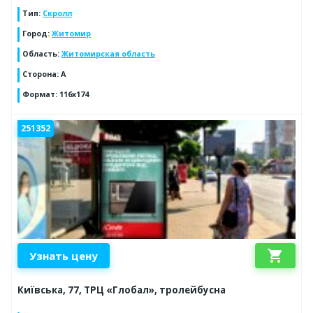
Тип
:
Скролл
Город
:
Житомир
Область
:
Житомирская область
Сторона
:
А
Формат
:
116х174
251352
shopping_cart
Узнать цену
Київська, 77, ТРЦ «Глобал», тролейбусна