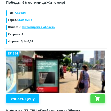
Победы, 6 (гостиница Житомир)
Тип
:
Скролл
Город
:
Житомир
Область
:
Житомирская область
Сторона
:
A
Формат
:
3,14x2,32
251354
shopping_cart
Узнать цену
Київська, 77, ТРЦ «Глобал», тролейбусна