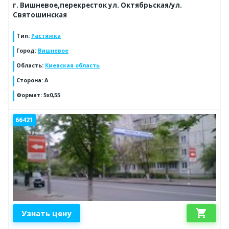
г. Вишневое,перекресток ул. Октябрьская/ул.
Святошинская
Тип
:
Растяжка
Город
:
Вишневое
Область
:
Киевская область
Сторона
:
A
Формат
:
5x0,55
66421
shopping_cart
Узнать цену