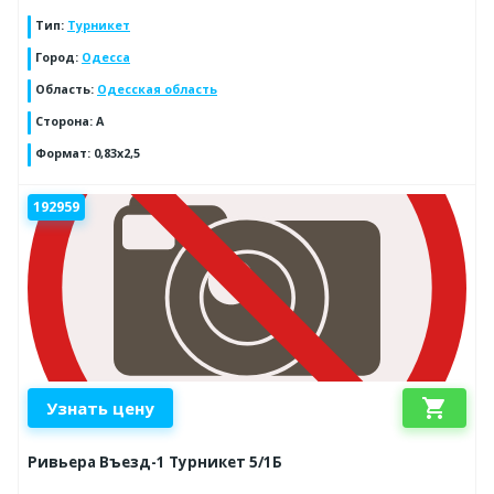
Тип
:
Турникет
Город
:
Одесса
Область
:
Одесская область
Сторона
:
A
Формат
:
0,83х2,5
192959
shopping_cart
Узнать цену
Ривьера Въезд-1 Турникет 5/1Б