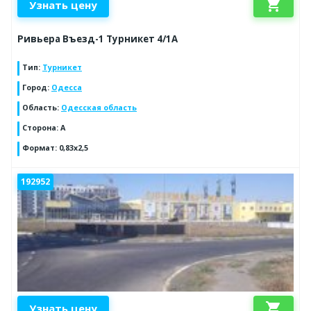
shopping_cart
Узнать цену
Ривьера Въезд-1 Турникет 4/1А
Тип
:
Турникет
Город
:
Одесса
Область
:
Одесская область
Сторона
:
A
Формат
:
0,83х2,5
192952
shopping_cart
Узнать цену