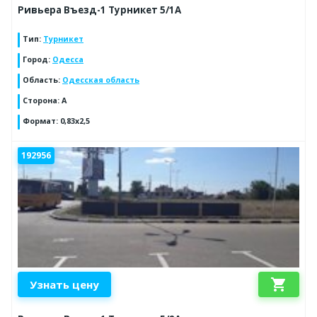
Ривьера Въезд-1 Турникет 5/1А
Тип
:
Турникет
Город
:
Одесса
Область
:
Одесская область
Сторона
:
A
Формат
:
0,83х2,5
192956
shopping_cart
Узнать цену