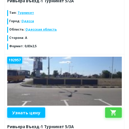
Ривьера Въезд-1 Турникет 5/2А
Тип
:
Турникет
Город
:
Одесса
Область
:
Одесская область
Сторона
:
A
Формат
:
0,83х2,5
192957
shopping_cart
Узнать цену
Ривьера Въезд-1 Турникет 5/3А