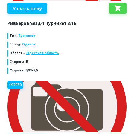
shopping_cart
Узнать цену
Ривьера Въезд-1 Турникет 3/1Б
Тип
:
Турникет
Город
:
Одесса
Область
:
Одесская область
Сторона
:
Б
Формат
:
0,83х2,5
192950