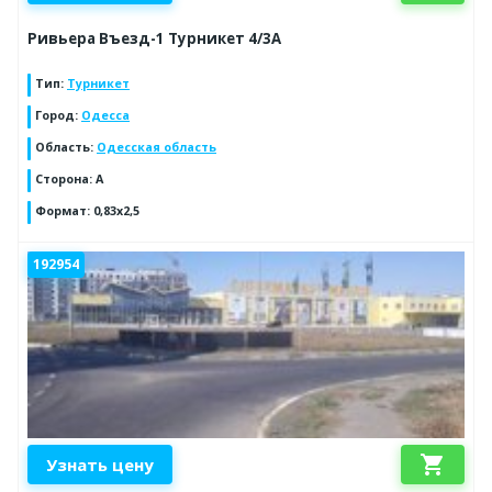
Ривьера Въезд-1 Турникет 4/3А
Тип
:
Турникет
Город
:
Одесса
Область
:
Одесская область
Сторона
:
A
Формат
:
0,83х2,5
192954
shopping_cart
Узнать цену