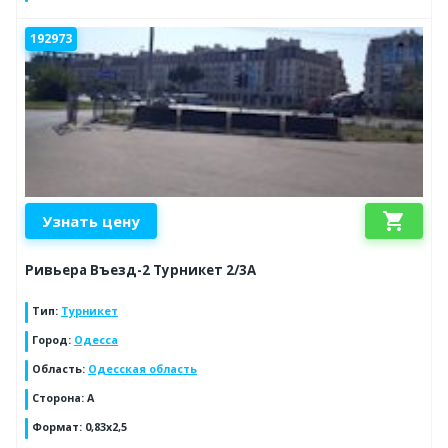
192973
shopping_cart
Узнать цену
Ривьера Въезд-2 Турникет 2/3А
Тип
:
Турникет
Город
:
Одесса
Область
:
Одесская область
Сторона
:
A
Формат
:
0,83х2,5