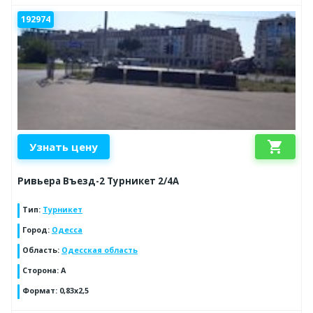
192974
shopping_cart
Узнать цену
Ривьера Въезд-2 Турникет 2/4А
Тип
:
Турникет
Город
:
Одесса
Область
:
Одесская область
Сторона
:
A
Формат
:
0,83х2,5