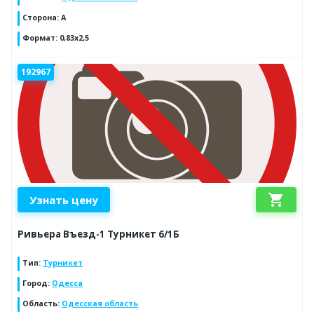
Сторона
:
A
Формат
:
0,83х2,5
192967
shopping_cart
Узнать цену
Ривьера Въезд-1 Турникет 6/1Б
Тип
:
Турникет
Город
:
Одесса
Область
:
Одесская область