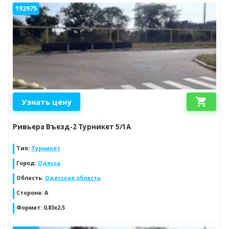
192975
shopping_cart
Узнать цену
Ривьера Въезд-2 Турникет 5/1А
Тип
:
Турникет
Город
:
Одесса
Область
:
Одесская область
Сторона
:
A
Формат
:
0,83х2,5