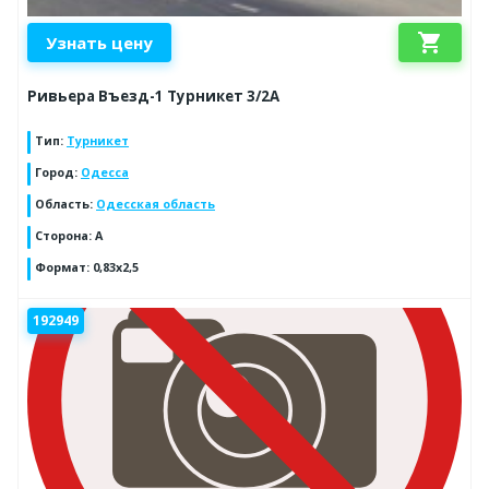
shopping_cart
Узнать цену
Ривьера Въезд-1 Турникет 3/2А
Тип
:
Турникет
Город
:
Одесса
Область
:
Одесская область
Сторона
:
A
Формат
:
0,83х2,5
192949