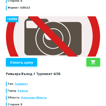
Сторона
:
Б
Формат
:
0,83х2,5
192969
shopping_cart
Узнать цену
Ривьера Въезд-1 Турникет 6/3Б
Тип
:
Турникет
Город
:
Одесса
Область
:
Одесская область
Сторона
:
Б