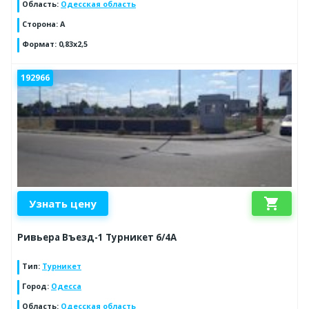
Область
:
Одесская область
Сторона
:
A
Формат
:
0,83х2,5
192966
shopping_cart
Узнать цену
Ривьера Въезд-1 Турникет 6/4А
Тип
:
Турникет
Город
:
Одесса
Область
:
Одесская область