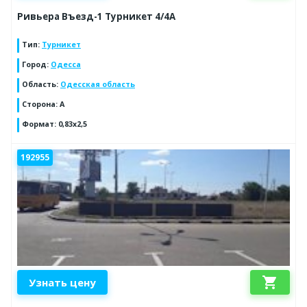
Ривьера Въезд-1 Турникет 4/4А
Тип
:
Турникет
Город
:
Одесса
Область
:
Одесская область
Сторона
:
A
Формат
:
0,83х2,5
192955
shopping_cart
Узнать цену