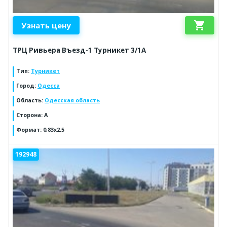
shopping_cart
Узнать цену
ТРЦ Ривьера Въезд-1 Турникет 3/1А
Тип
:
Турникет
Город
:
Одесса
Область
:
Одесская область
Сторона
:
A
Формат
:
0,83х2,5
192948