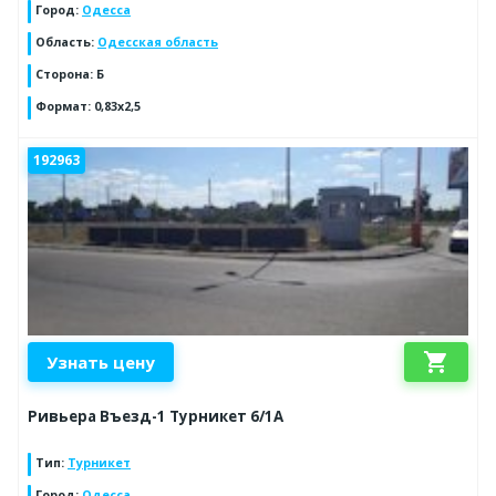
Город
:
Одесса
Область
:
Одесская область
Сторона
:
Б
Формат
:
0,83х2,5
192963
shopping_cart
Узнать цену
Ривьера Въезд-1 Турникет 6/1А
Тип
:
Турникет
Город
:
Одесса