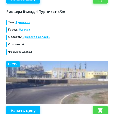
Ривьера Въезд-1 Турникет 4/2А
Тип
:
Турникет
Город
:
Одесса
Область
:
Одесская область
Сторона
:
A
Формат
:
0,83х2,5
192953
shopping_cart
Узнать цену