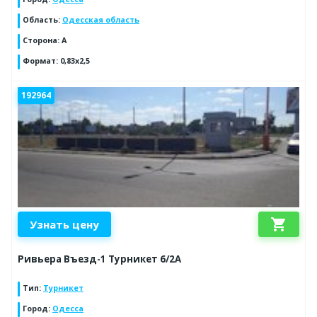
Область
:
Одесская область
Сторона
:
A
Формат
:
0,83х2,5
192964
shopping_cart
Узнать цену
Ривьера Въезд-1 Турникет 6/2А
Тип
:
Турникет
Город
:
Одесса