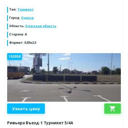
Тип
:
Турникет
Город
:
Одесса
Область
:
Одесская область
Сторона
:
A
Формат
:
0,83х2,5
192958
shopping_cart
Узнать цену
Ривьера Въезд-1 Турникет 5/4А