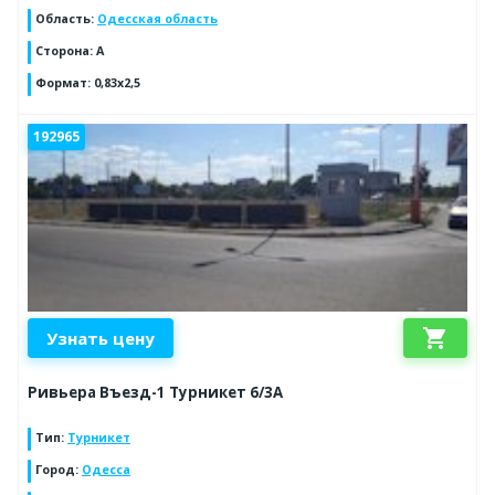
Область
:
Одесская область
Сторона
:
A
Формат
:
0,83х2,5
192965
shopping_cart
Узнать цену
Ривьера Въезд-1 Турникет 6/3А
Тип
:
Турникет
Город
:
Одесса