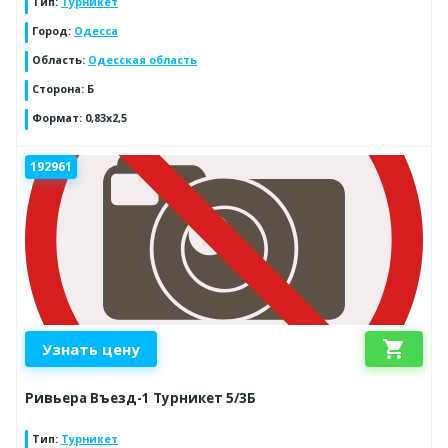
Тип
:
Турникет
Город
:
Одесса
Область
:
Одесская область
Сторона
:
Б
Формат
:
0,83х2,5
192961
shopping_cart
Узнать цену
Ривьера Въезд-1 Турникет 5/3Б
Тип
:
Турникет