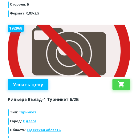
Сторона
:
Б
Формат
:
0,83х2,5
192968
shopping_cart
Узнать цену
Ривьера Въезд-1 Турникет 6/2Б
Тип
:
Турникет
Город
:
Одесса
Область
:
Одесская область