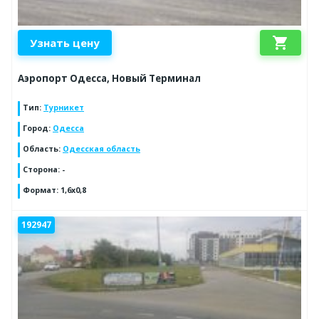
shopping_cart
Узнать цену
Аэропорт Одесса, Новый Терминал
Тип
:
Турникет
Город
:
Одесса
Область
:
Одесская область
Сторона
:
-
Формат
:
1,6х0,8
192947