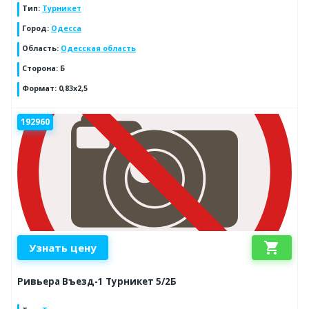
Тип
:
Турникет
Город
:
Одесса
Область
:
Одесская область
Сторона
:
Б
Формат
:
0,83х2,5
192960
shopping_cart
Узнать цену
Ривьера Въезд-1 Турникет 5/2Б