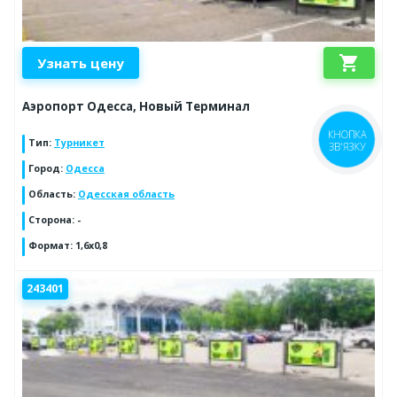
shopping_cart
Узнать цену
Аэропорт Одесса, Новый Терминал
КНОПКА
Тип
:
Турникет
ЗВ'ЯЗКУ
Город
:
Одесса
Область
:
Одесская область
Сторона
:
-
Формат
:
1,6х0,8
243401