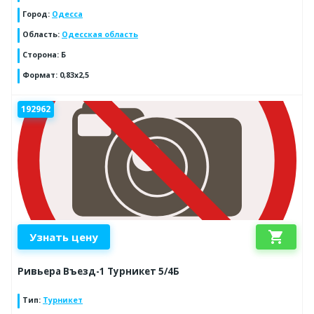
Город
:
Одесса
Область
:
Одесская область
Сторона
:
Б
Формат
:
0,83х2,5
192962
shopping_cart
Узнать цену
Ривьера Въезд-1 Турникет 5/4Б
Тип
:
Турникет