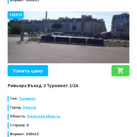
Формат
:
0,83х2,5
192972
shopping_cart
Узнать цену
Ривьера Въезд-2 Турникет 2/2А
Тип
:
Турникет
Город
:
Одесса
Область
:
Одесская область
Сторона
:
A
Формат
:
0,83х2,5