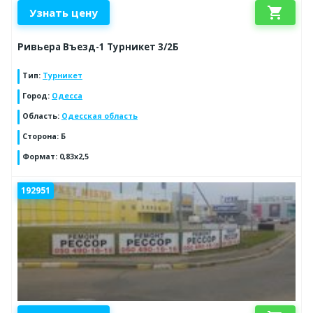
shopping_cart
Узнать цену
Ривьера Въезд-1 Турникет 3/2Б
Тип
:
Турникет
Город
:
Одесса
Область
:
Одесская область
Сторона
:
Б
Формат
:
0,83х2,5
192951