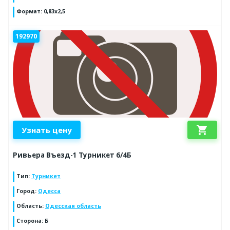
Формат
:
0,83х2,5
192970
shopping_cart
Узнать цену
Ривьера Въезд-1 Турникет 6/4Б
Тип
:
Турникет
Город
:
Одесса
Область
:
Одесская область
Сторона
:
Б