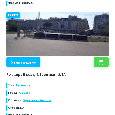
Формат
:
0,83х2,5
192971
shopping_cart
Узнать цену
Ривьера Въезд-2 Турникет 2/1А
Тип
:
Турникет
Город
:
Одесса
Область
:
Одесская область
Сторона
:
A