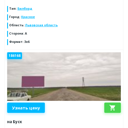
Тип
:
Билборд
Город
:
Красное
Область
:
Львовская область
Сторона
:
А
Формат
:
3х6
186168
shopping_cart
Узнать цену
на Буск