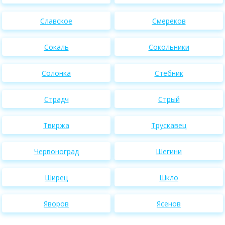
Славское
Смереков
Сокаль
Сокольники
Солонка
Стебник
Страдч
Стрый
Твиржа
Трускавец
Червоноград
Шегини
Ширец
Шкло
Яворов
Ясенов