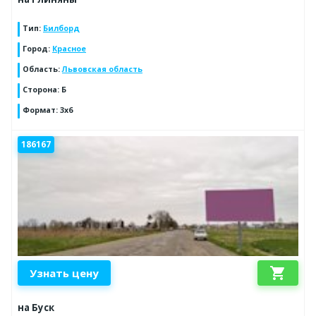
Тип
:
Билборд
Город
:
Красное
Область
:
Львовская область
Сторона
:
Б
Формат
:
3х6
186167
shopping_cart
Узнать цену
на Буск