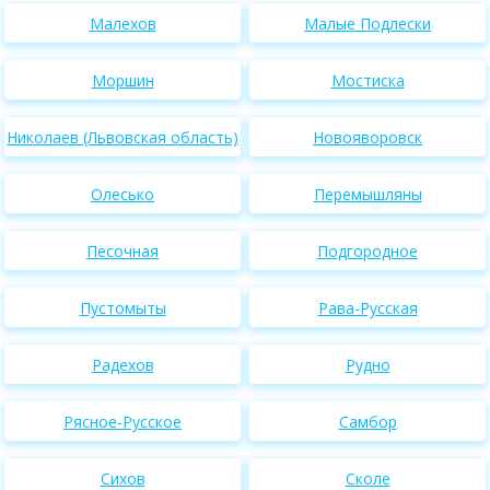
Малехов
Малые Подлески
Моршин
Мостиска
Николаев (Львовская область)
Новояворовск
Олесько
Перемышляны
Песочная
Подгородное
Пустомыты
Рава-Русская
Радехов
Рудно
Рясное-Русское
Самбор
Сихов
Сколе