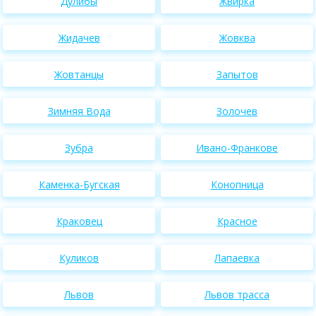
Дулибы
Жвирка
Жидачев
Жовква
Жовтанцы
Запытов
Зимняя Вода
Золочев
Зубра
Ивано-Франкове
Каменка-Бугская
Конопница
Краковец
Красное
Куликов
Лапаевка
Львов
Львов трасса