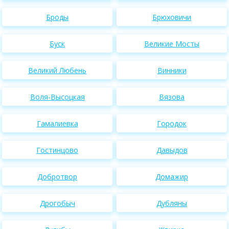
Броды
Брюховичи
Буск
Великие Мосты
Великий Любень
Винники
Воля-Высоцкая
Вязова
Гамалиевка
Городок
Гостинцово
Давыдов
Добротвор
Домажир
Дрогобыч
Дубляны