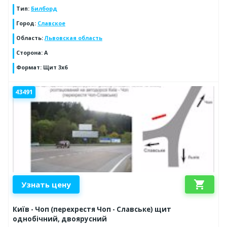
Тип
:
Билборд
Город
:
Славское
Область
:
Львовская область
Сторона
:
A
Формат
:
Щит 3x6
43491
shopping_cart
Узнать цену
Київ - Чоп (перехрестя Чоп - Славське) щит
однобічний, двоярусний