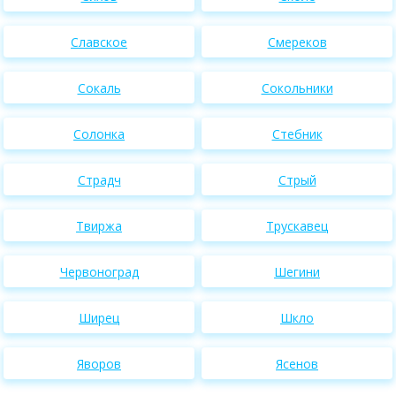
Славское
Смереков
Сокаль
Сокольники
Солонка
Стебник
Страдч
Стрый
Твиржа
Трускавец
Червоноград
Шегини
Ширец
Шкло
Яворов
Ясенов