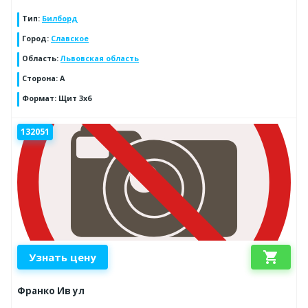
Тип
:
Билборд
Город
:
Славское
Область
:
Львовская область
Сторона
:
A
Формат
:
Щит 3x6
132051
shopping_cart
Узнать цену
Франко Ив ул