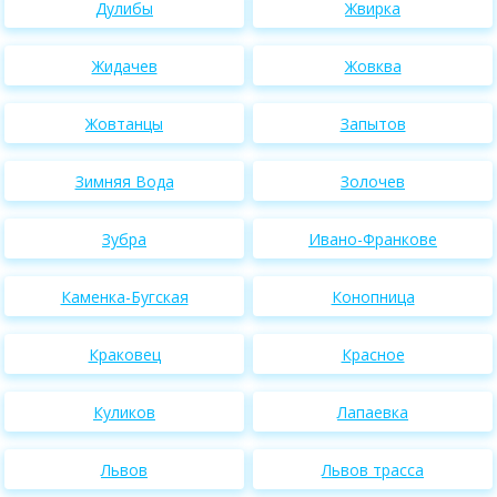
Дулибы
Жвирка
Жидачев
Жовква
Жовтанцы
Запытов
Зимняя Вода
Золочев
Зубра
Ивано-Франкове
Каменка-Бугская
Конопница
Краковец
Красное
Куликов
Лапаевка
Львов
Львов трасса