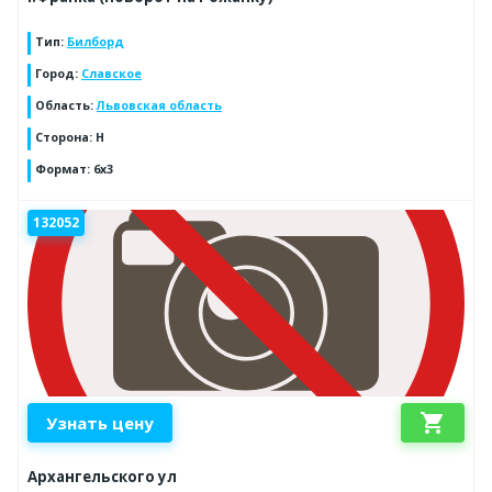
Тип
:
Билборд
Город
:
Славское
Область
:
Львовская область
Сторона
:
Н
Формат
:
6х3
132052
shopping_cart
Узнать цену
Архангельского ул