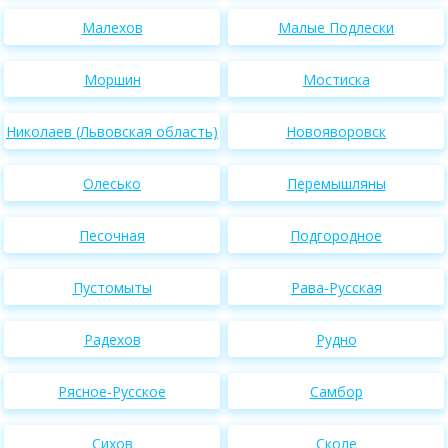
Малехов
Малые Подлески
Моршин
Мостиска
Николаев (Львовская область)
Новояворовск
Олесько
Перемышляны
Песочная
Подгородное
Пустомыты
Рава-Русская
Радехов
Рудно
Рясное-Русское
Самбор
Сихов
Сколе