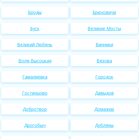
Броды
Брюховичи
Буск
Великие Мосты
Великий Любень
Винники
Воля-Высоцкая
Вязова
Гамалиевка
Городок
Гостинцово
Давыдов
Добротвор
Домажир
Дрогобыч
Дубляны