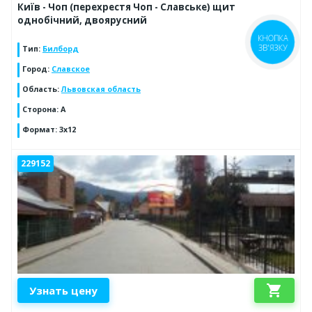
Київ - Чоп (перехрестя Чоп - Славське) щит
однобічний, двоярусний
КНОПКА
ЗВ'ЯЗКУ
Тип
:
Билборд
Город
:
Славское
Область
:
Львовская область
Сторона
:
A
Формат
:
3x12
229152
shopping_cart
Узнать цену