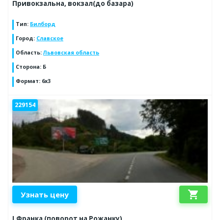
Привокзальна, вокзал(до базара)
Тип
:
Билборд
Город
:
Славское
Область
:
Львовская область
Сторона
:
Б
Формат
:
6х3
229154
shopping_cart
Узнать цену
І.Франка (поворот на Рожанку)