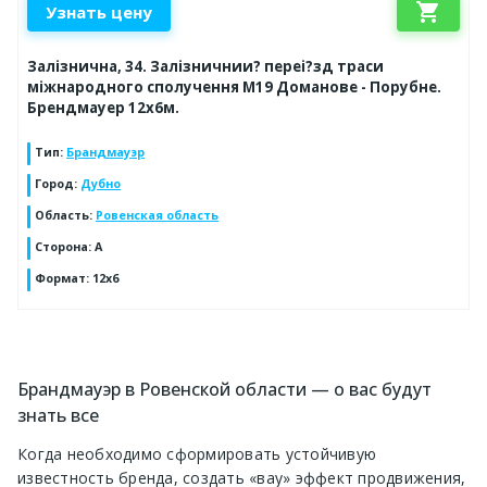
shopping_cart
Узнать цену
Залізнична, 34. Залізничнии? переі?зд траси
міжнародного сполучення М19 Доманове - Порубне.
Брендмауер 12х6м.
Тип
:
Брандмауэр
Город
:
Дубно
Область
:
Ровенская область
Сторона
:
А
Формат
:
12х6
Брандмауэр в Ровенской области — о вас будут
знать все
Когда необходимо сформировать устойчивую
известность бренда, создать «вау» эффект продвижения,