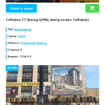
shopping_cart
Узнать цену
Соборна, 17 (фасад ЦУМа, вихід на вул. Соборну)
Тип
:
Брандмауэр
Город
:
Ровно
Область
:
Ровенская область
Сторона
:
A
Формат
:
17.5x11.5
251986