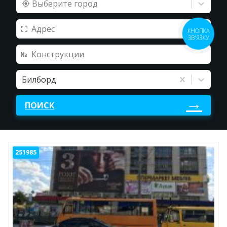
Выберите город
КНОПКА
ЗВ'ЯЗКУ
Билборд
ПОИСК
251985