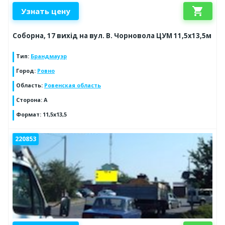
shopping_cart
Узнать цену
Соборна, 17 вихід на вул. В. Чорновола ЦУМ 11,5х13,5м
Тип
:
Брандмауэр
Город
:
Ровно
Область
:
Ровенская область
Сторона
:
А
Формат
:
11,5х13,5
220853