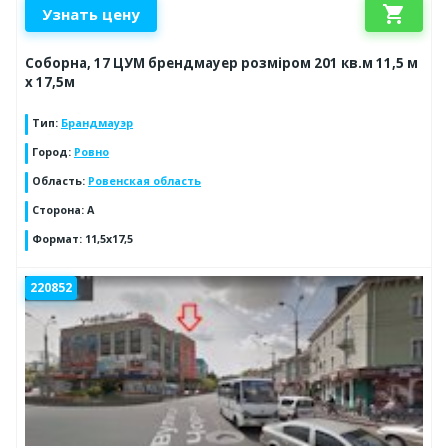
shopping_cart
Узнать цену
Соборна, 17 ЦУМ брендмауер розміром 201 кв.м 11,5 м
х 17,5м
Тип
:
Брандмауэр
Город
:
Ровно
Область
:
Ровенская область
Сторона
:
А
Формат
:
11,5х17,5
220852