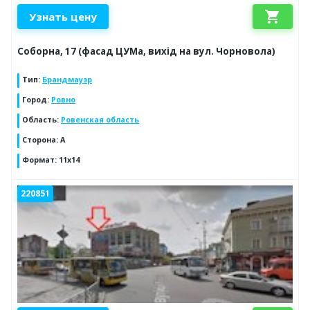
shopping_cart
Узнать цену
Соборна, 17 (фасад ЦУМа, вихід на вул. Чорновола)
Тип
:
Брандмауэр
Город
:
Ровно
Область
:
Ровенская область
Сторона
:
A
Формат
:
11x14
220851