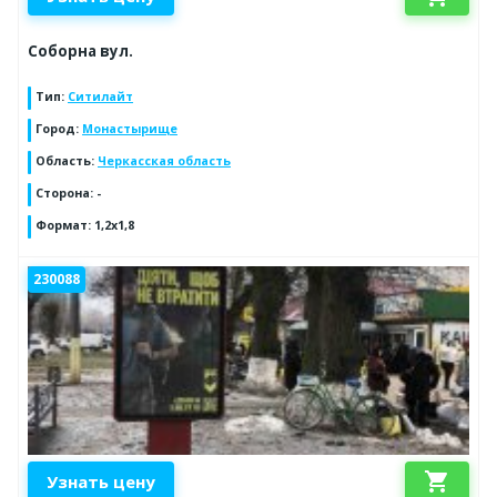
Соборна вул.
Тип
:
Ситилайт
Город
:
Монастырище
Область
:
Черкасская область
Сторона
:
-
Формат
:
1,2х1,8
230088
shopping_cart
Узнать цену