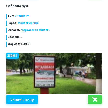
Соборна вул.
Тип
:
Ситилайт
Город
:
Монастырище
Область
:
Черкасская область
Сторона
:
-
Формат
:
1,2х1,8
230086
shopping_cart
Узнать цену