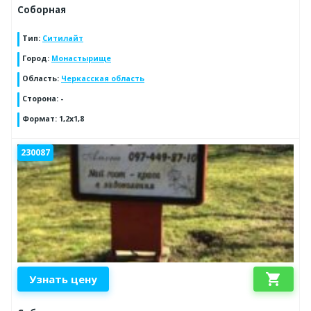
Соборная
Тип
:
Ситилайт
Город
:
Монастырище
Область
:
Черкасская область
Сторона
:
-
Формат
:
1,2х1,8
230087
shopping_cart
Узнать цену