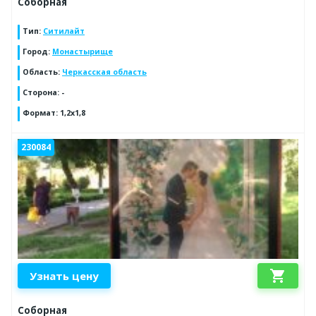
Соборная
Тип
:
Ситилайт
Город
:
Монастырище
Область
:
Черкасская область
Сторона
:
-
Формат
:
1,2х1,8
230084
shopping_cart
Узнать цену
Соборная