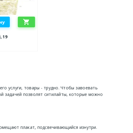
shopping_cart
ну
, 19
го услуги, товары - трудно. Чтобы завоевать
кой задачей позволят ситилайты, которые можно
помещают плакат, подсвечивающийся изнутри.