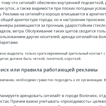
я тому что ситилайт обеспечен внутренней подсветкой
 суток, а также видимости при плохих погодных услов
. Реклама на ситилайта хорошо вписывается в архитек
 общей архитектуре города, но и настроении прохожих.
баннеры размещаются за прочным, ударостойким стекл
адков, ветра. Обслуживание таких щитов сводится толь
спользованием других носителей, аренда ситилайтов бо
баритами.
жно выделить только кратковременный зрительный контакт с 
итах должна быть четкой, понятной, короткой.
очиск или правила работающей рекламы
ампании, необходимо грамотно подходить к ее организации. 
ланируете арендовать ситилайт в городе Волочиск, от
тах. Причем важно учитывать «проходимость» целевой