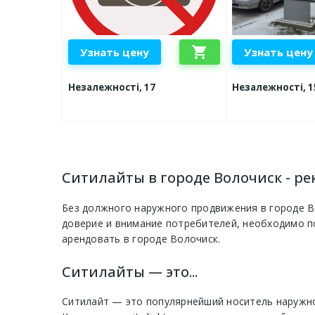
shopping_cart
Узнать цену
Узнать цену
Незалежності, 17
Незалежності, 1
Ситилайты в городе Волочиск - ре
Без должного наружного продвижения в городе Во
доверие и внимание потребителей, необходимо п
арендовать в городе Волочиск.
Ситилайты — это...
Ситилайт — это популярнейший носитель наружно