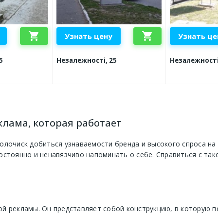
shopping_cart
shopping_cart
Узнать цену
Узнать це
5
Незалежності, 25
Незалежності
клама, которая работает
лочиск добиться узнаваемости бренда и высокого спроса на е
остоянно и ненавязчиво напоминать о себе. Справиться с та
й рекламы. Он представляет собой конструкцию, в которую 