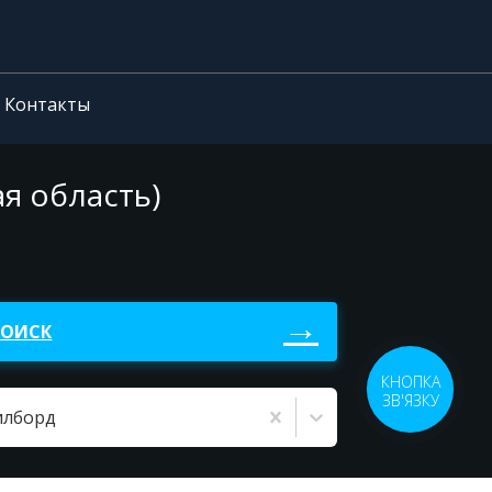
Контакты
я область)
ПОИСК
КНОПКА
ЗВ'ЯЗКУ
илборд