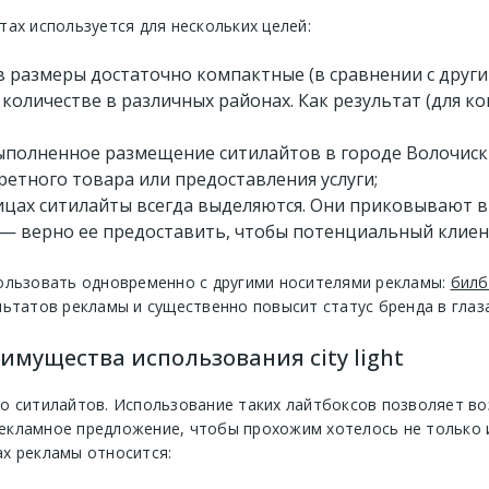
ах используется для нескольких целей:
 размеры достаточно компактные (в сравнении с други
количестве в различных районах. Как результат (для к
полненное размещение ситилайтов в городе Волочиск 
етного товара или предоставления услуги;
ицах ситилайты всегда выделяются. Они приковывают в
— верно ее предоставить, чтобы потенциальный клиент
ользовать одновременно с другими носителями рекламы:
билб
льтатов рекламы и существенно повысит статус бренда в глаза
имущества использования city light
о ситилайтов. Использование таких лайтбоксов позволяет в
кламное предложение, чтобы прохожим хотелось не только из
х рекламы относится: