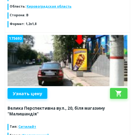
Область
:
Кировоградская область
Сторона
:
B
Формат
:
1,2x1,8
175693
shopping_cart
Узнать цену
Велика Перспективна вул., 20, біля магазину
"Малишандія"
Тип
:
Ситилайт