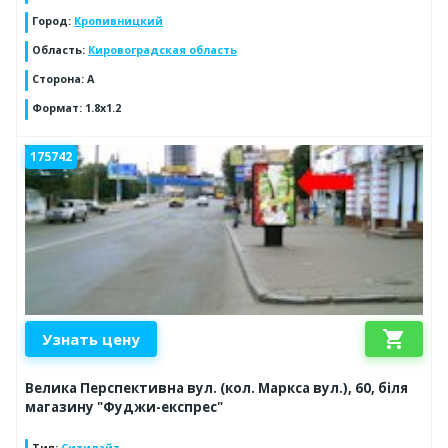
Город
:
Кропивницкий
Область
:
Кировоградская область
Сторона
:
A
Формат
:
1.8x1.2
175742
shopping_cart
Узнать цену
Велика Перспективна вул. (кол. Маркса вул.), 60, біля
магазину "Фуджи-експрес"