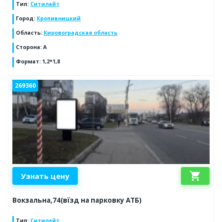
Тип
:
Ситилайт
Город
:
Кропивницкий
Область
:
Кировоградская область
Сторона
:
А
Формат
:
1,2*1,8
269360
shopping_cart
Узнать цену
Вокзальна,74(вїзд на парковку АТБ)
Тип
:
Ситилайт