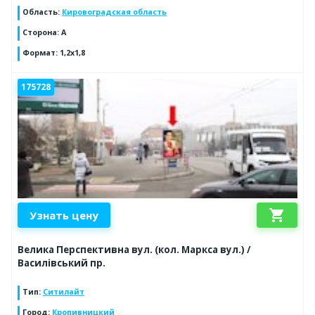
Область
:
Кировоградская область
Сторона
:
А
Формат
:
1,2х1,8
175728
shopping_cart
Узнать цену
Велика Перспективна вул. (кол. Маркса вул.) /
Василівський пр.
Тип
:
Ситилайт
Город
:
Кропивницкий