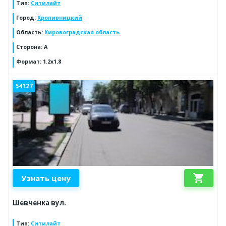
Тип
:
Ситилайт
Город
:
Кропивницкий
Область
:
Кировоградская область
Сторона
:
A
Формат
:
1.2x1.8
54127
shopping_cart
Узнать цену
Шевченка вул.
Тип
:
Ситилайт