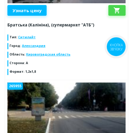
shopping_cart
Узнать цену
Братська (Калініна), (супермаркет "АТБ")
Тип
:
Ситилайт
Город
:
Александрия
Область
:
Кировоградская область
Сторона
:
А
Формат
:
1,2х1,8
265955