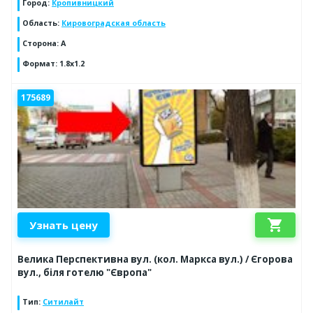
Город
:
Кропивницкий
Область
:
Кировоградская область
Сторона
:
A
Формат
:
1.8x1.2
175689
shopping_cart
Узнать цену
Велика Перспективна вул. (кол. Маркса вул.) / Єгорова
вул., біля готелю "Європа"
Тип
:
Ситилайт