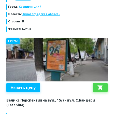
Город
:
Кропивницкий
Область
:
Кировоградская область
Сторона
:
Б
Формат
:
1,2*1,8
141768
shopping_cart
Узнать цену
Велика Перспективна вул., 15/7 - вул. С.Бандери
(Гагаріна)