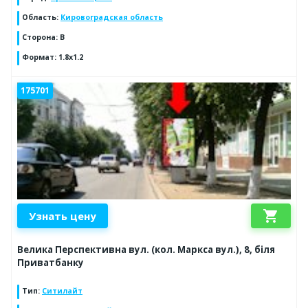
Область
:
Кировоградская область
Сторона
:
B
Формат
:
1.8x1.2
175701
shopping_cart
Узнать цену
Велика Перспективна вул. (кол. Маркса вул.), 8, біля
Приватбанку
Тип
:
Ситилайт