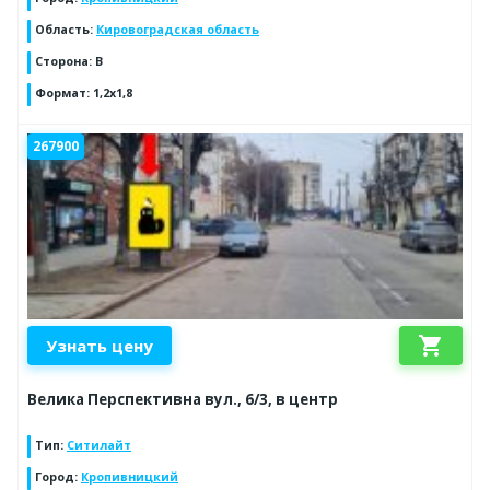
Область
:
Кировоградская область
Сторона
:
В
Формат
:
1,2х1,8
267900
shopping_cart
Узнать цену
Велика Перспективна вул., 6/3, в центр
Тип
:
Ситилайт
Город
:
Кропивницкий