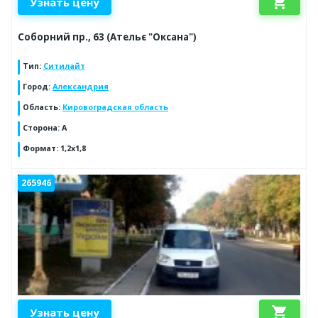
shopping_cart
Узнать цену
Соборний пр., 63 (Ательє "Оксана")
Тип
:
Ситилайт
Город
:
Александрия
Область
:
Кировоградская область
Сторона
:
А
Формат
:
1,2х1,8
265946
shopping_cart
Узнать цену