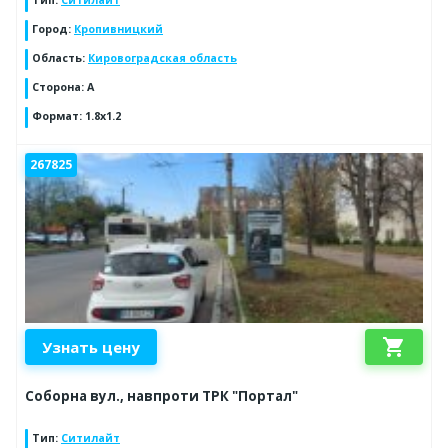
Тип
:
Ситилайт
Город
:
Кропивницкий
Область
:
Кировоградская область
Сторона
:
A
Формат
:
1.8x1.2
267825
shopping_cart
Узнать цену
Соборна вул., навпроти ТРК "Портал"
Тип
:
Ситилайт