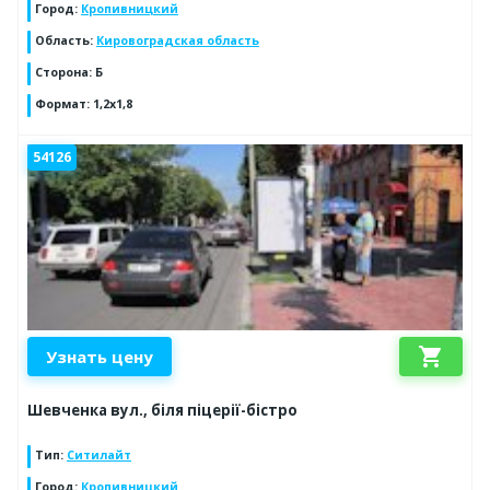
Город
:
Кропивницкий
Область
:
Кировоградская область
Сторона
:
Б
Формат
:
1,2х1,8
54126
shopping_cart
Узнать цену
Шевченка вул., біля піцерії-бістро
Тип
:
Ситилайт
Город
:
Кропивницкий