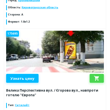
Город
:
Кропивницкий
Область
:
Кировоградская область
Сторона
:
A
Формат
:
1.8x1.2
175695
shopping_cart
Узнать цену
Велика Перспективна вул. / Єгорова вул., навпроти
готелю "Європа"
Тип
:
Ситилайт