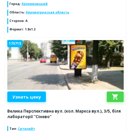
Город
:
Кропивницкий
Область
:
Кировоградская область
Сторона
:
A
Формат
:
1.8x1.2
175715
shopping_cart
Узнать цену
Велика Перспективна вул. (кол. Маркса вул.), 3/5, біля
лабораторії "Сінево"
Тип
:
Ситилайт