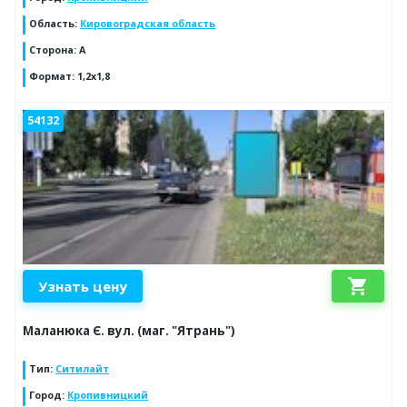
Область
:
Кировоградская область
Сторона
:
A
Формат
:
1,2x1,8
54132
shopping_cart
Узнать цену
Маланюка Є. вул. (маг. "Ятрань")
Тип
:
Ситилайт
Город
:
Кропивницкий