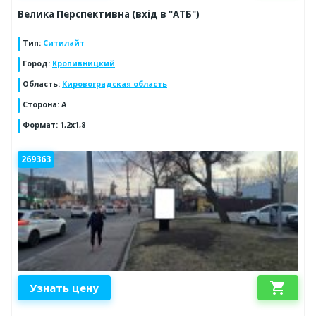
Велика Перспективна (вхід в "АТБ")
Тип
:
Ситилайт
Город
:
Кропивницкий
Область
:
Кировоградская область
Сторона
:
A
Формат
:
1,2x1,8
269363
shopping_cart
Узнать цену