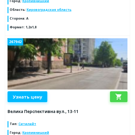
Город
:
Кропивницкий
Область
:
Кировоградская область
Сторона
:
A
Формат
:
1,2x1,8
267942
shopping_cart
Узнать цену
Велика Перспективна вул., 13-11
Тип
:
Ситилайт
Город
:
Кропивницкий