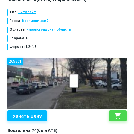
Тип
:
Ситилайт
Город
:
Кропивницкий
Область
:
Кировоградская область
Сторона
:
Б
Формат
:
1,2*1,8
269361
shopping_cart
Узнать цену
Вокзальна,74(біля АТБ)