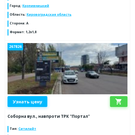
Город
:
Кропивницкий
Область
:
Кировоградская область
Сторона
:
А
Формат
:
1,2х1,8
267826
shopping_cart
Узнать цену
Соборна вул., навпроти ТРК "Портал"
Тип
:
Ситилайт