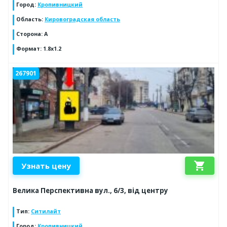
Город
:
Кропивницкий
Область
:
Кировоградская область
Сторона
:
A
Формат
:
1.8x1.2
267901
shopping_cart
Узнать цену
Велика Перспективна вул., 6/3, від центру
Тип
:
Ситилайт
Город
:
Кропивницкий