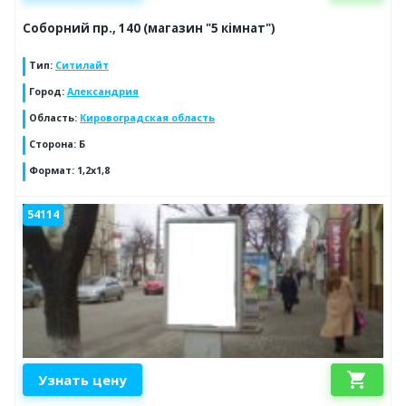
Соборний пр., 140 (магазин "5 кімнат")
Тип
:
Ситилайт
Город
:
Александрия
Область
:
Кировоградская область
Сторона
:
Б
Формат
:
1,2х1,8
54114
shopping_cart
Узнать цену