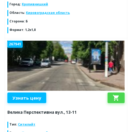
Город
:
Кропивницкий
Область
:
Кировоградская область
Сторона
:
Б
Формат
:
1,2x1,8
267941
shopping_cart
Узнать цену
Велика Перспективна вул., 13-11
Тип
:
Ситилайт