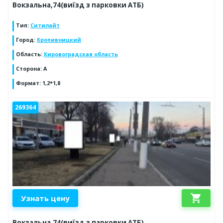
Вокзальна,74(виїзд з парковки АТБ)
Тип
:
Ситилайт
Город
:
Кропивницкий
Область
:
Кировоградская область
Сторона
:
А
Формат
:
1,2*1,8
269364
shopping_cart
Узнать цену
Вокзальна,74(виїзд з парковки АТБ)