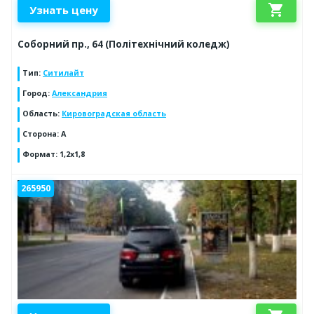
shopping_cart
Узнать цену
Соборний пр., 64 (Політехнічний коледж)
Тип
:
Ситилайт
Город
:
Александрия
Область
:
Кировоградская область
Сторона
:
А
Формат
:
1,2х1,8
265950