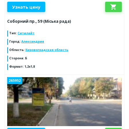
shopping_cart
Узнать цену
Соборний пр., 59 (Міська рада)
Тип
:
Ситилайт
Город
:
Александрия
Область
:
Кировоградская область
Сторона
:
Б
Формат
:
1,2х1,8
265952