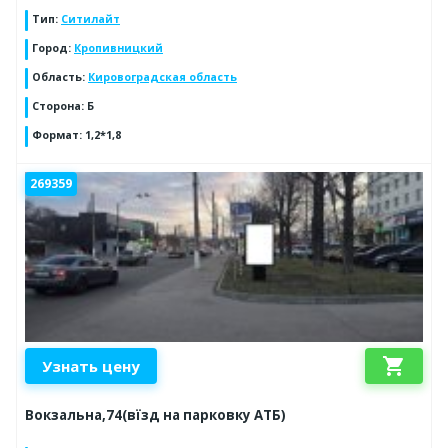
Тип
:
Ситилайт
Город
:
Кропивницкий
Область
:
Кировоградская область
Сторона
:
Б
Формат
:
1,2*1,8
269359
shopping_cart
Узнать цену
Вокзальна,74(вїзд на парковку АТБ)