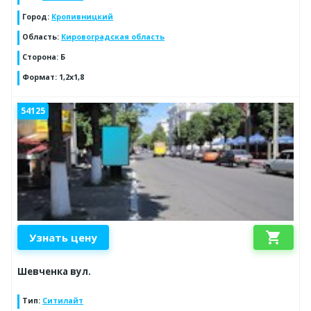
Город
:
Кропивницкий
Область
:
Кировоградская область
Сторона
:
Б
Формат
:
1,2x1,8
54125
shopping_cart
Узнать цену
Шевченка вул.
Тип
:
Ситилайт