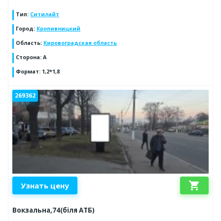
Тип
:
Ситилайт
Город
:
Кропивницкий
Область
:
Кировоградская область
Сторона
:
А
Формат
:
1,2*1,8
269362
shopping_cart
Узнать цену
Вокзальна,74(біля АТБ)