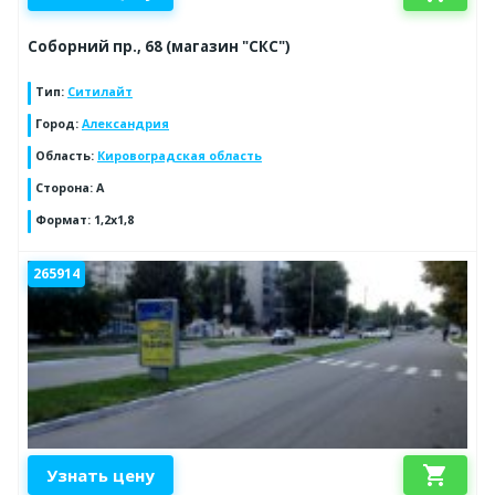
Соборний пр., 68 (магазин "СКС")
Тип
:
Ситилайт
Город
:
Александрия
Область
:
Кировоградская область
Сторона
:
А
Формат
:
1,2х1,8
265914
shopping_cart
Узнать цену