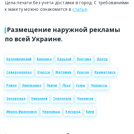
Цена печати без учета доставки в город. С требованиями
к макету можно ознакомится в
статье
.
Размещение наружной рекламы
по всей Украине.
Кропивницкий
Винница
Харьков
Полтава
Днепр
Северодонецк
Одесса
Житомир
Херсон
Краматорск
Ровно
Хмельницк
Львов
Луцк
Сумы
Черкассы
Запорожье
Николаев
Тернополь
Чернигов
Ивано-Франковск
Черновцы
Ужгород
Киев