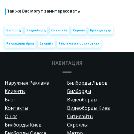
Так же Вас могут заинтересовать
Билборд
Видеоборд
Ситилайт
Скролл
Брандмауэр
Рекламная Арка
Бэклайт
Реклама на остановках
НАВИГАЦИЯ
Наружная Реклама
Билборды Львов
Клиенты
Билборды
Блог
Видеоборды
Контакты
Видеоборды Киев
О нас
Ситилайты
Билборды Киев
Скроллы
Билборды Одесса
Метро