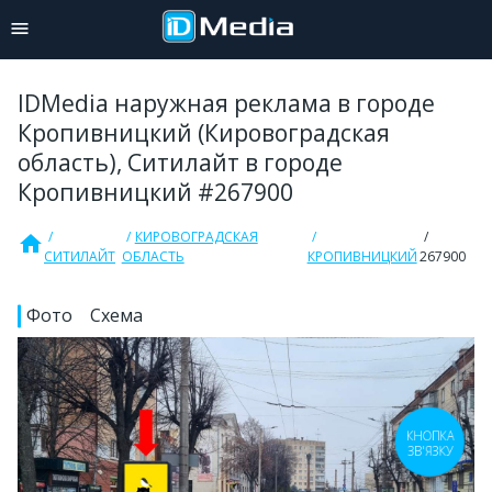
IDMedia наружная реклама в городе
Кропивницкий (Кировоградская
область), Ситилайт в городе
Кропивницкий #267900
КИРОВОГРАДСКАЯ
home
СИТИЛАЙТ
ОБЛАСТЬ
КРОПИВНИЦКИЙ
267900
Фото
Схема
КНОПКА
ЗВ'ЯЗКУ