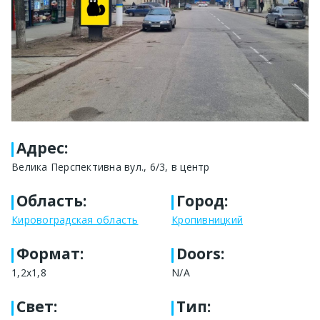
Адрес
:
Велика Перспективна вул., 6/3, в центр
Область
:
Город
:
Кировоградская область
Кропивницкий
Формат
:
Doors:
1,2х1,8
N/A
Свет
:
Тип
: