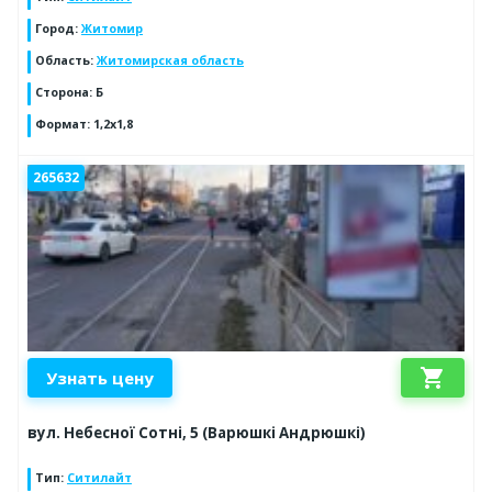
Город
:
Житомир
Область
:
Житомирская область
Сторона
:
Б
Формат
:
1,2х1,8
265632
shopping_cart
Узнать цену
вул. Небесної Сотні, 5 (Варюшкі Андрюшкі)
Тип
:
Ситилайт