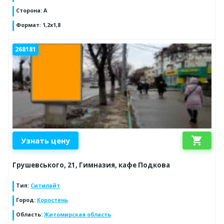
Сторона
:
А
Формат
:
1,2х1,8
268181
shopping_cart
Узнать цену
Грушевського, 21, Гимназия, кафе Подкова
Тип
:
Ситилайт
Город
:
Коростень
Область
:
Житомирская область