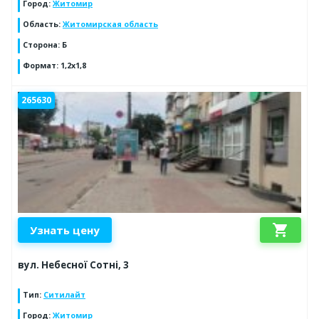
Город
:
Житомир
Область
:
Житомирская область
Сторона
:
Б
Формат
:
1,2х1,8
265630
shopping_cart
Узнать цену
вул. Небесної Сотні, 3
Тип
:
Ситилайт
Город
:
Житомир