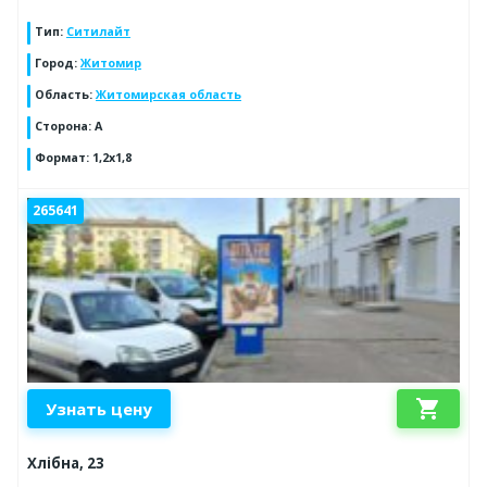
Тип
:
Ситилайт
Город
:
Житомир
Область
:
Житомирская область
Сторона
:
А
Формат
:
1,2х1,8
265641
shopping_cart
Узнать цену
Хлібна, 23