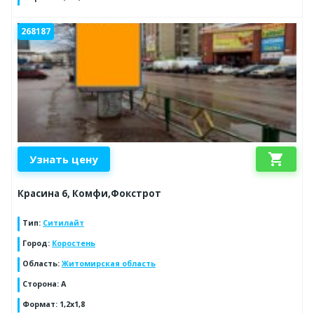
268187
shopping_cart
Узнать цену
Красина 6, Комфи,Фокстрот
Тип
:
Ситилайт
Город
:
Коростень
Область
:
Житомирская область
Сторона
:
А
Формат
:
1,2х1,8