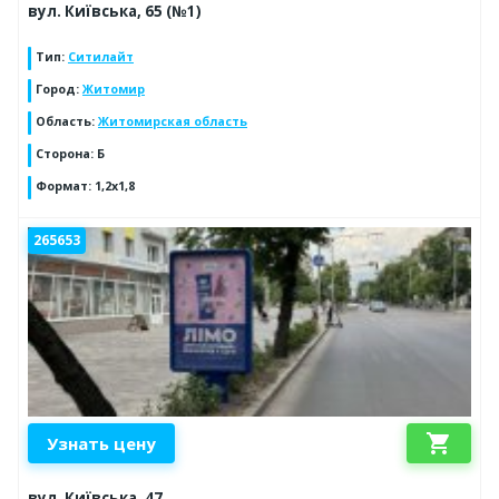
вул. Київська, 65 (№1)
Тип
:
Ситилайт
Город
:
Житомир
Область
:
Житомирская область
Сторона
:
Б
Формат
:
1,2х1,8
265653
shopping_cart
Узнать цену
вул. Київська, 47