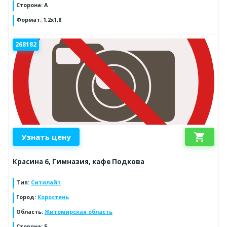
Сторона
:
А
Формат
:
1,2х1,8
268182
shopping_cart
Узнать цену
Красина 6, Гимназия, кафе Подкова
Тип
:
Ситилайт
Город
:
Коростень
Область
:
Житомирская область
Сторона
:
Б