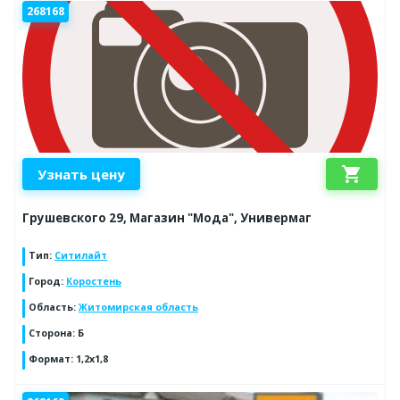
268168
shopping_cart
Узнать цену
Грушевского 29, Магазин "Мода", Универмаг
Тип
:
Ситилайт
Город
:
Коростень
Область
:
Житомирская область
Сторона
:
Б
Формат
:
1,2х1,8