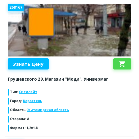
268167
shopping_cart
Узнать цену
Грушевского 29, Магазин "Мода", Универмаг
Тип
:
Ситилайт
Город
:
Коростень
Область
:
Житомирская область
Сторона
:
А
Формат
:
1,2х1,8