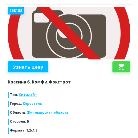
268188
shopping_cart
Узнать цену
Красина 6, Комфи,Фокстрот
Тип
:
Ситилайт
Город
:
Коростень
Область
:
Житомирская область
Сторона
:
Б
Формат
:
1,2х1,8