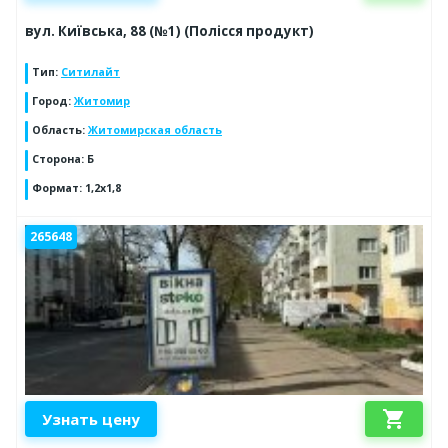
вул. Київська, 88 (№1) (Полісся продукт)
Тип
:
Ситилайт
Город
:
Житомир
Область
:
Житомирская область
Сторона
:
Б
Формат
:
1,2х1,8
265648
shopping_cart
Узнать цену