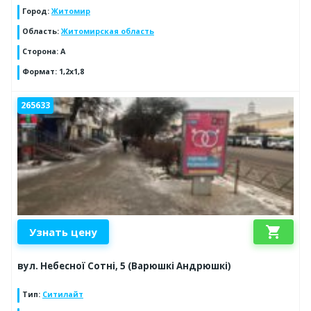
Город
:
Житомир
Область
:
Житомирская область
Сторона
:
А
Формат
:
1,2х1,8
265633
shopping_cart
Узнать цену
вул. Небесної Сотні, 5 (Варюшкі Андрюшкі)
Тип
:
Ситилайт