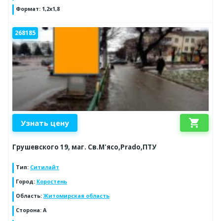
Формат
:
1,2х1,8
268185
shopping_cart
Узнать цену
Грушевского 19, маг. Св.М'ясо,Prado,ПТУ
Тип
:
Ситилайт
Город
:
Коростень
Область
:
Житомирская область
Сторона
:
А