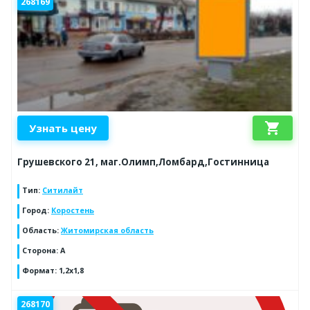
268169
shopping_cart
Узнать цену
Грушевского 21, маг.Олимп,Ломбард,Гостинница
Тип
:
Ситилайт
Город
:
Коростень
Область
:
Житомирская область
Сторона
:
А
Формат
:
1,2х1,8
268170