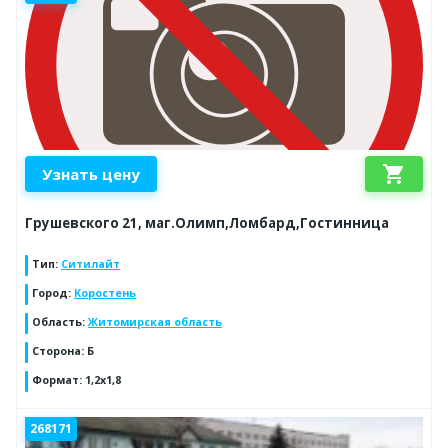
shopping_cart
Узнать цену
Грушевского 21, маг.Олимп,Ломбард,Гостинница
Тип
:
Ситилайт
Город
:
Коростень
Область
:
Житомирская область
Сторона
:
Б
Формат
:
1,2х1,8
268171