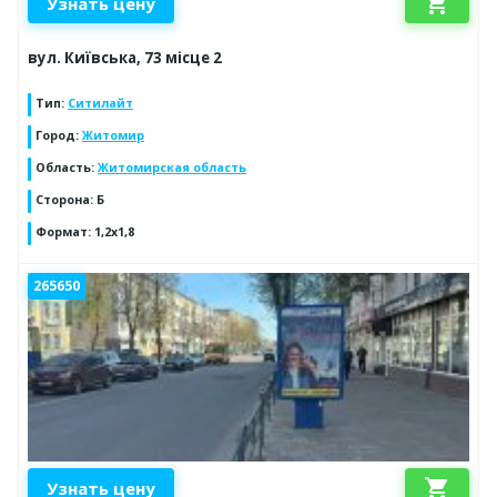
shopping_cart
Узнать цену
вул. Київська, 73 місце 2
Тип
:
Ситилайт
Город
:
Житомир
Область
:
Житомирская область
Сторона
:
Б
Формат
:
1,2х1,8
265650
shopping_cart
Узнать цену