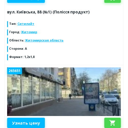
вул. Київська, 88 (№1) (Полісся продукт)
Тип
:
Ситилайт
Город
:
Житомир
Область
:
Житомирская область
Сторона
:
А
Формат
:
1,2х1,8
265651
shopping_cart
Узнать цену