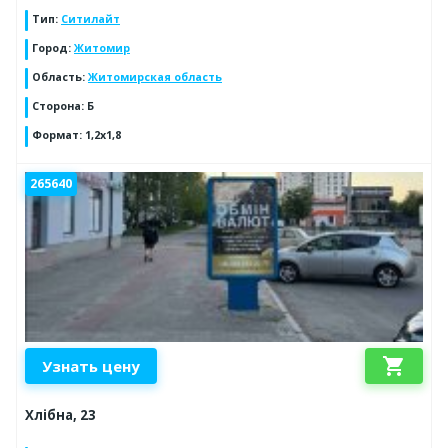
Тип
:
Ситилайт
Город
:
Житомир
Область
:
Житомирская область
Сторона
:
Б
Формат
:
1,2х1,8
265640
shopping_cart
Узнать цену
Хлібна, 23