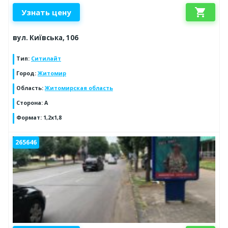
shopping_cart
Узнать цену
вул. Київська, 106
Тип
:
Ситилайт
Город
:
Житомир
Область
:
Житомирская область
Сторона
:
А
Формат
:
1,2х1,8
265646