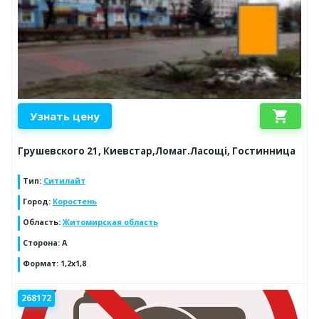
shopping_cart
Узнать цену
Грушевского 21, Киевстар,Ломаг.Ласощі, Гостинница
Тип
:
Ситилайт
Город
:
Коростень
Область
:
Житомирская область
Сторона
:
А
Формат
:
1,2х1,8
268172