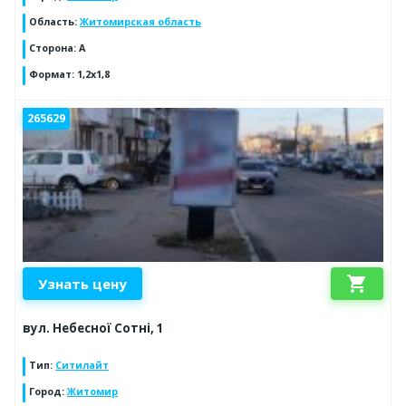
Область
:
Житомирская область
Сторона
:
А
Формат
:
1,2х1,8
265629
shopping_cart
Узнать цену
вул. Небесної Сотні, 1
Тип
:
Ситилайт
Город
:
Житомир