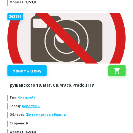
Формат
:
1,2х1,8
268186
shopping_cart
Узнать цену
Грушевского 19, маг. Св.М'ясо,Prado,ПТУ
Тип
:
Ситилайт
Город
:
Коростень
Область
:
Житомирская область
Сторона
:
Б
Формат
:
1,2х1,8