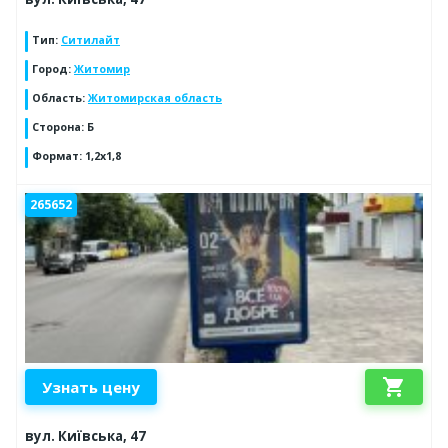
Тип
:
Ситилайт
Город
:
Житомир
Область
:
Житомирская область
Сторона
:
Б
Формат
:
1,2х1,8
265652
shopping_cart
Узнать цену
вул. Київська, 47