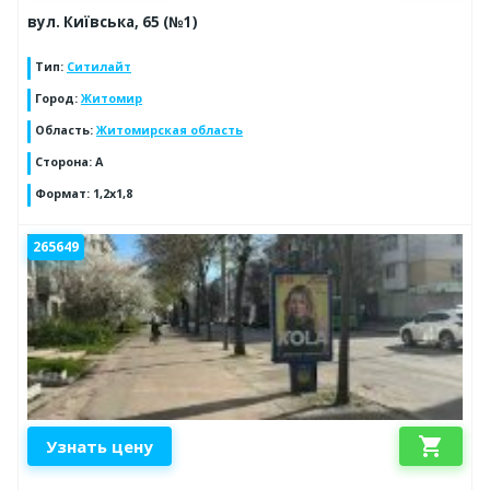
вул. Київська, 65 (№1)
Тип
:
Ситилайт
Город
:
Житомир
Область
:
Житомирская область
Сторона
:
А
Формат
:
1,2х1,8
265649
shopping_cart
Узнать цену