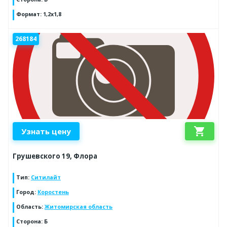
Формат
:
1,2х1,8
268184
shopping_cart
Узнать цену
Грушевского 19, Флора
Тип
:
Ситилайт
Город
:
Коростень
Область
:
Житомирская область
Сторона
:
Б