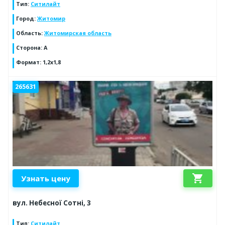
Тип
:
Ситилайт
Город
:
Житомир
Область
:
Житомирская область
Сторона
:
А
Формат
:
1,2х1,8
265631
shopping_cart
Узнать цену
вул. Небесної Сотні, 3
Тип
:
Ситилайт