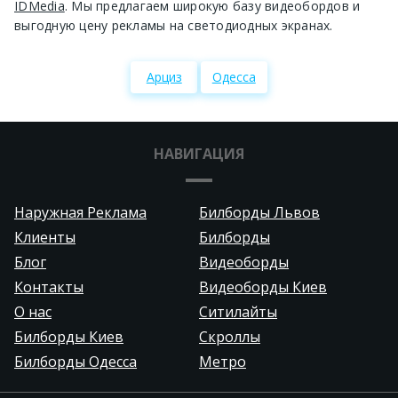
IDMedia
. Мы предлагаем широкую базу видеобордов и
выгодную цену рекламы на светодиодных экранах.
Арциз
Одесса
НАВИГАЦИЯ
Наружная Реклама
Билборды Львов
Клиенты
Билборды
Блог
Видеоборды
Контакты
Видеоборды Киев
О нас
Ситилайты
Билборды Киев
Скроллы
Билборды Одесса
Метро