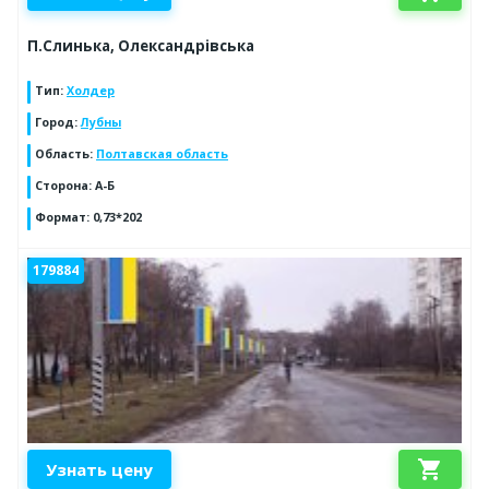
П.Слинька, Олександрівська
Тип
:
Холдер
Город
:
Лубны
Область
:
Полтавская область
Сторона
:
А-Б
Формат
:
0,73*202
179884
shopping_cart
Узнать цену