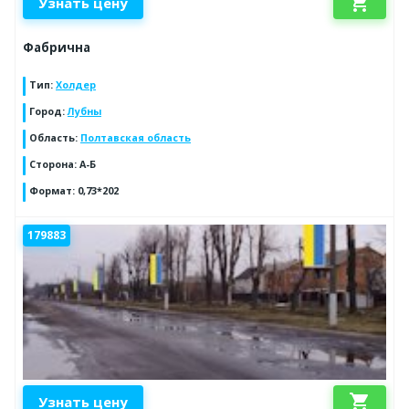
shopping_cart
Узнать цену
Фабрична
Тип
:
Холдер
Город
:
Лубны
Область
:
Полтавская область
Сторона
:
А-Б
Формат
:
0,73*202
179883
shopping_cart
Узнать цену