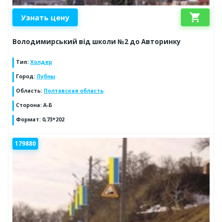
shopping_cart
Узнать цену
Володимирський від школи №2 до Авторинку
Тип
:
Холдер
Город
:
Лубны
Область
:
Полтавская область
Сторона
:
А-Б
Формат
:
0,73*202
179880