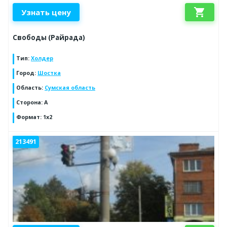
shopping_cart
Узнать цену
Свободы (Райрада)
Тип
:
Холдер
Город
:
Шостка
Область
:
Сумская область
Сторона
:
А
Формат
:
1x2
213491