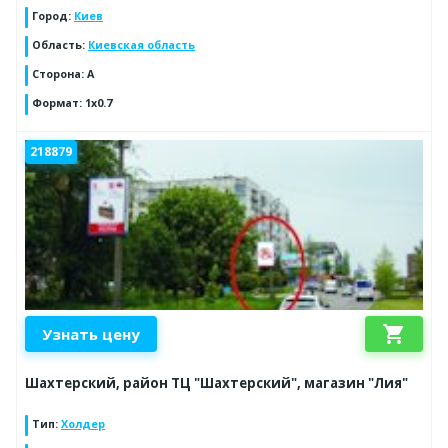
Город
:
Киев
Область
:
Киевская область
Сторона
:
A
Формат
:
1x0.7
218879
shopping_cart
Узнать цену
Шахтерский, район ТЦ "Шахтерский", магазин "Лия"
Тип
:
Холдер