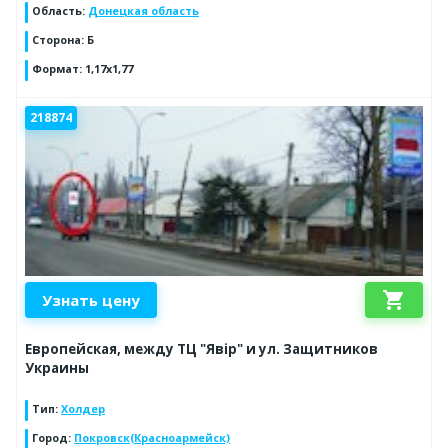
Область
:
Донецкая область
Сторона
:
Б
Формат
:
1,17х1,77
218874
shopping_cart
Узнать цену
Европейская, между ТЦ "Явір" и ул. Защитников
Украины
Тип
:
Холдер
Город
:
Покровск(Красноармейск)