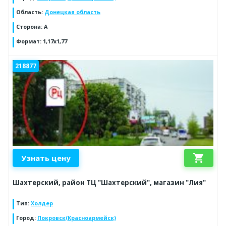
Область
:
Донецкая область
Сторона
:
А
Формат
:
1,17х1,77
218877
shopping_cart
Узнать цену
Шахтерский, район ТЦ "Шахтерский", магазин "Лия"
Тип
:
Холдер
Город
:
Покровск(Красноармейск)