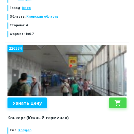
Город
:
Киев
Область
:
Киевская область
Сторона
:
A
Формат
:
1x0.7
226334
shopping_cart
Узнать цену
Конкорс (Южный терминал)
Тип
:
Холдер