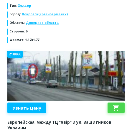
Тип
:
Холдер
Город
:
Покровск(Красноармейск)
Область
:
Донецкая область
Сторона
:
Б
Формат
:
1,17х1,77
218866
shopping_cart
Узнать цену
Европейская, между ТЦ "Явір" и ул. Защитников
Украины