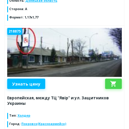
Область
:
Донецкая область
Сторона
:
А
Формат
:
1,17х1,77
218875
shopping_cart
Узнать цену
Европейская, между ТЦ "Явір" и ул. Защитников
Украины
Тип
:
Холдер
Город
:
Покровск(Красноармейск)