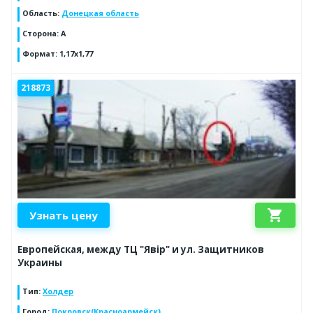
Область
:
Донецкая область
Сторона
:
А
Формат
:
1,17х1,77
218873
shopping_cart
Узнать цену
Европейская, между ТЦ "Явір" и ул. Защитников
Украины
Тип
:
Холдер
Город
:
Покровск(Красноармейск)