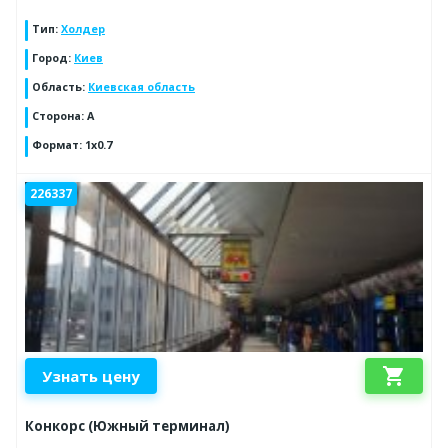
Тип
:
Холдер
Город
:
Киев
Область
:
Киевская область
Сторона
:
A
Формат
:
1x0.7
226337
shopping_cart
Узнать цену
Конкорс (Южный терминал)