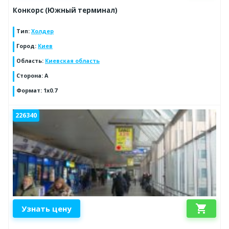
Конкорс (Южный терминал)
Тип
:
Холдер
Город
:
Киев
Область
:
Киевская область
Сторона
:
A
Формат
:
1x0.7
226340
shopping_cart
Узнать цену