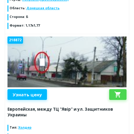
Область
:
Донецкая область
Сторона
:
Б
Формат
:
1,17х1,77
218872
shopping_cart
Узнать цену
Европейская, между ТЦ "Явір" и ул. Защитников
Украины
Тип
:
Холдер