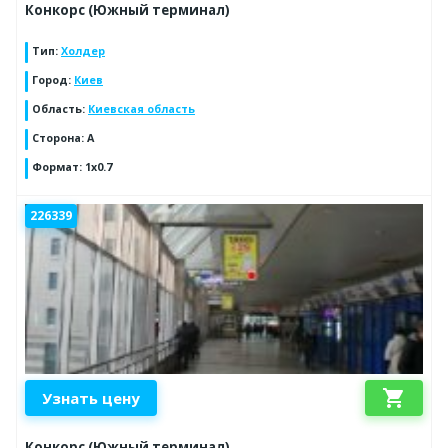
Конкорс (Южный терминал)
Тип
:
Холдер
Город
:
Киев
Область
:
Киевская область
Сторона
:
A
Формат
:
1x0.7
226339
shopping_cart
Узнать цену
Конкорс (Южный терминал)