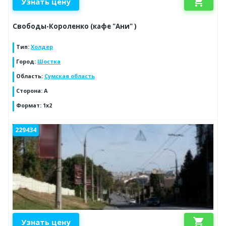
shopping_cart
Узнать цену
Свободы-Короленко (кафе "Ани" )
Тип
:
Холдер
Город
:
Шостка
Область
:
Сумская область
Сторона
:
А
Формат
:
1x2
229434
shopping_cart
Узнать цену