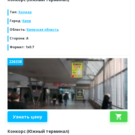
Тип
:
Холдер
Город
:
Киев
Область
:
Киевская область
Сторона
:
A
Формат
:
1x0.7
226338
shopping_cart
Узнать цену
Конкорс (Южный терминал)