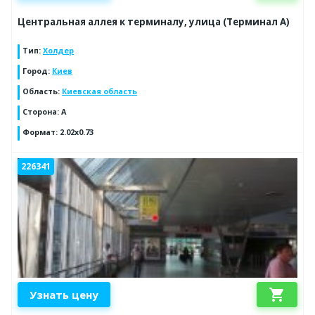
Центральная аллея к терминалу, улица (Терминал А)
Тип
:
Холдер
Город
:
Киев
Область
:
Киевская область
Сторона
:
A
Формат
:
2.02x0.73
226341
shopping_cart
Узнать цену