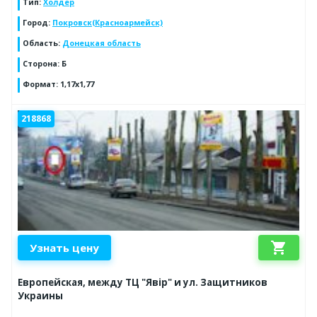
Тип
:
Холдер
Город
:
Покровск(Красноармейск)
Область
:
Донецкая область
Сторона
:
Б
Формат
:
1,17х1,77
218868
shopping_cart
Узнать цену
Европейская, между ТЦ "Явір" и ул. Защитников
Украины