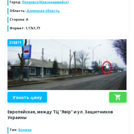
Город
:
Покровск(Красноармейск)
Область
:
Донецкая область
Сторона
:
А
Формат
:
1,17х1,77
218871
shopping_cart
Узнать цену
Европейская, между ТЦ "Явір" и ул. Защитников
Украины
Тип
:
Холдер