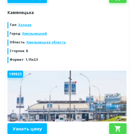
Камянецька
Тип
:
Холдер
Город
:
Хмельницкий
Область
:
Хмельницкая область
Сторона
:
Б
Формат
:
1,15х2,5
199923
shopping_cart
Узнать цену