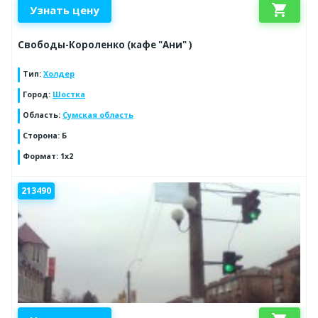
shopping_cart
Узнать цену
Свободы-Короленко (кафе "Ани" )
Тип
:
Холдер
Город
:
Шостка
Область
:
Сумская область
Сторона
:
Б
Формат
:
1x2
213490