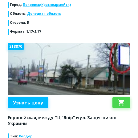
Город
:
Покровск(Красноармейск)
Область
:
Донецкая область
Сторона
:
Б
Формат
:
1,17х1,77
218870
shopping_cart
Узнать цену
Европейская, между ТЦ "Явір" и ул. Защитников
Украины
Тип
:
Холдер