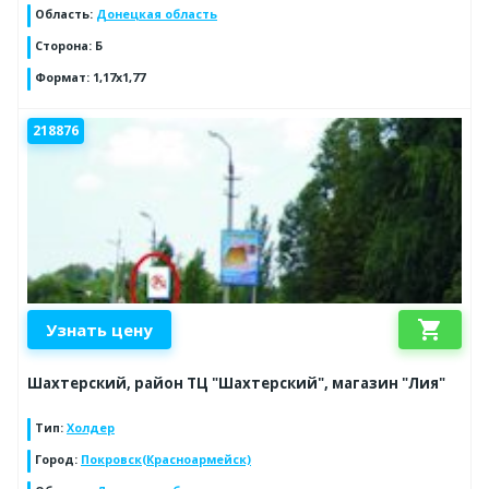
Область
:
Донецкая область
Сторона
:
Б
Формат
:
1,17х1,77
218876
shopping_cart
Узнать цену
Шахтерский, район ТЦ "Шахтерский", магазин "Лия"
Тип
:
Холдер
Город
:
Покровск(Красноармейск)