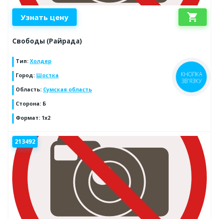
shopping_cart
Узнать цену
Свободы (Райрада)
Тип
:
Холдер
Город
:
Шостка
КНОПКА
ЗВ'ЯЗКУ
Область
:
Сумская область
Сторона
:
Б
Формат
:
1x2
213492