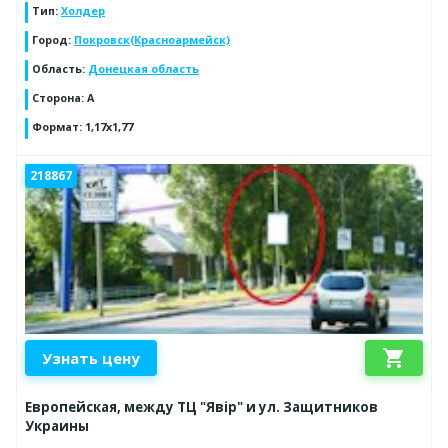
Тип
:
Холдер
Город
:
Покровск(Красноармейск)
Область
:
Донецкая область
Сторона
:
А
Формат
:
1,17х1,77
218867
shopping_cart
Узнать цену
Европейская, между ТЦ "Явір" и ул. Защитников
Украины