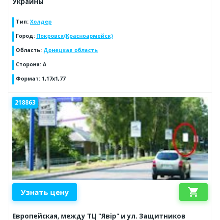
Украины
Тип
:
Холдер
Город
:
Покровск(Красноармейск)
Область
:
Донецкая область
Сторона
:
А
Формат
:
1,17х1,77
218863
shopping_cart
Узнать цену
Европейская, между ТЦ "Явір" и ул. Защитников