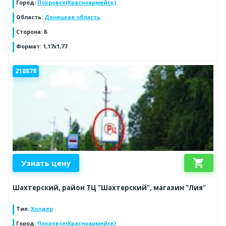
Город
:
Покровск(Красноармейск)
Область
:
Донецкая область
Сторона
:
Б
Формат
:
1,17х1,77
218878
shopping_cart
Узнать цену
Шахтерский, район ТЦ "Шахтерский", магазин "Лия"
Тип
:
Холдер
Город
:
Покровск(Красноармейск)