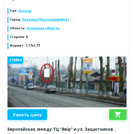
Тип
:
Холдер
Город
:
Покровск(Красноармейск)
Область
:
Донецкая область
Сторона
:
Б
Формат
:
1,17х1,77
218864
shopping_cart
Узнать цену
Европейская, между ТЦ "Явір" и ул. Защитников