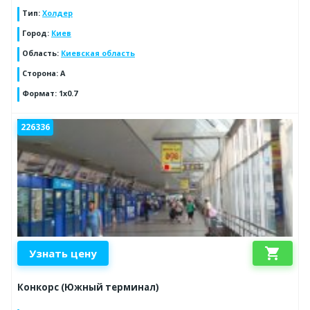
Тип
:
Холдер
Город
:
Киев
Область
:
Киевская область
Сторона
:
A
Формат
:
1x0.7
226336
shopping_cart
Узнать цену
Конкорс (Южный терминал)