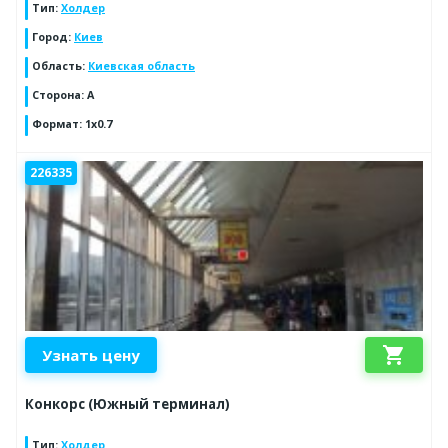
Тип
:
Холдер
Город
:
Киев
Область
:
Киевская область
Сторона
:
A
Формат
:
1x0.7
226335
shopping_cart
Узнать цену
Конкорс (Южный терминал)
Тип
:
Холдер