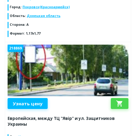
Город
:
Покровск(Красноармейск)
Область
:
Донецкая область
Сторона
:
А
Формат
:
1,17х1,77
218869
shopping_cart
Узнать цену
Европейская, между ТЦ "Явір" и ул. Защитников
Украины