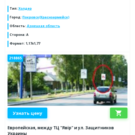
Тип
:
Холдер
Город
:
Покровск(Красноармейск)
Область
:
Донецкая область
Сторона
:
А
Формат
:
1,17х1,77
218865
shopping_cart
Узнать цену
Европейская, между ТЦ "Явір" и ул. Защитников
Украины