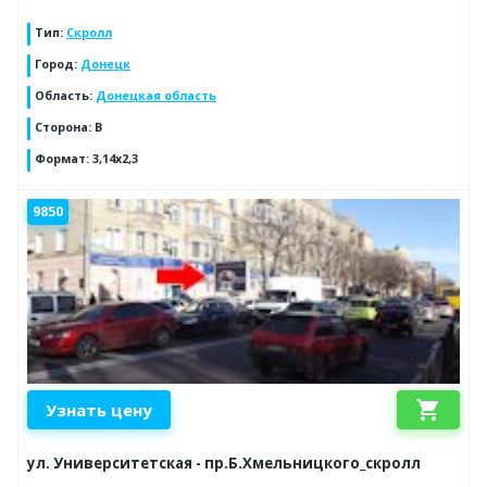
Тип
:
Скролл
Город
:
Донецк
Область
:
Донецкая область
Сторона
:
B
Формат
:
3,14x2,3
9850
shopping_cart
Узнать цену
ул. Университетская - пр.Б.Хмельницкого_скролл