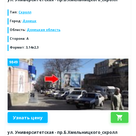
Тип
:
Скролл
Город
:
Донецк
Область
:
Донецкая область
Сторона
:
A
Формат
:
3,14x2,3
9849
shopping_cart
Узнать цену
ул. Университетская - пр.Б.Хмельницкого_скролл