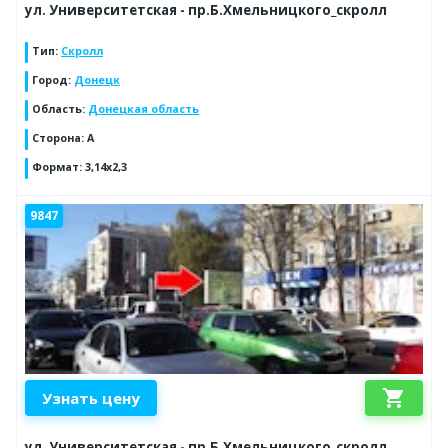
ул. Университетская - пр.Б.Хмельницкого_скролл
Тип
:
Скролл
Город
:
Донецк
Область
:
Донецкая область
Сторона
:
A
Формат
:
3,14x2,3
9847
shopping_cart
Узнать цену
ул. Университетская - пр.Б.Хмельницкого_скролл