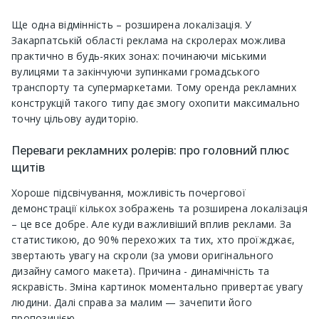
Ще одна відмінність – розширена локалізація. У
Закарпатській області реклама на скролерах можлива
практично в будь-яких зонах: починаючи міськими
вулицями та закінчуючи зупинками громадського
транспорту та супермаркетами. Тому оренда рекламних
конструкцій такого типу дає змогу охопити максимально
точну цільову аудиторію.
Переваги рекламних ролерів: про головний плюс
щитів
Хороше підсвічування, можливість почергової
демонстрації кількох зображень та розширена локалізація
– це все добре. Але куди важливіший вплив реклами. За
статистикою, до 90% перехожих та тих, хто проїжджає,
звертають увагу на скроли (за умови оригінального
дизайну самого макета). Причина - динамічність та
яскравість. Зміна картинок моментально привертає увагу
людини. Далі справа за малим — зачепити його
пропозицією.