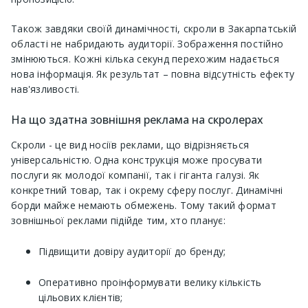
Також завдяки своїй динамічності, скроли в Закарпатській
області не набридають аудиторії. Зображення постійно
змінюються. Кожні кілька секунд перехожим надається
нова інформація. Як результат – повна відсутність ефекту
нав'язливості.
На що здатна зовнішня реклама на скролерах
Скроли - це вид носіїв реклами, що відрізняється
універсальністю. Одна конструкція може просувати
послуги як молодої компанії, так і гіганта галузі. Як
конкретний товар, так і окрему сферу послуг. Динамічні
борди майже немають обмежень. Тому такий формат
зовнішньої реклами підійде тим, хто планує:
Підвищити довіру аудиторії до бренду;
Оперативно проінформувати велику кількість
цільових клієнтів;