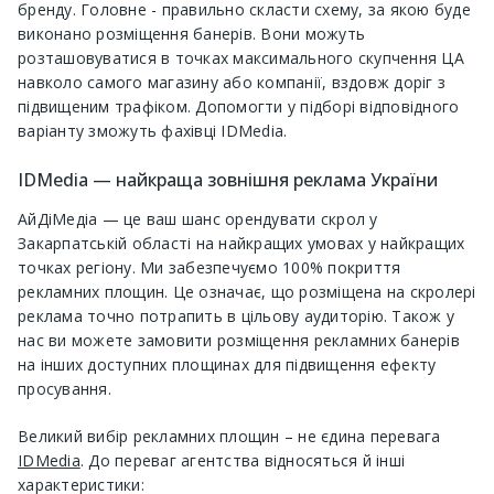
бренду. Головне - правильно скласти схему, за якою буде
виконано розміщення банерів. Вони можуть
розташовуватися в точках максимального скупчення ЦА
навколо самого магазину або компанії, вздовж доріг з
підвищеним трафіком. Допомогти у підборі відповідного
варіанту зможуть фахівці IDMedia.
IDMedia — найкраща зовнішня реклама України
АйДіМедіа — це ваш шанс орендувати скрол у
Закарпатській області на найкращих умовах у найкращих
точках регіону. Ми забезпечуємо 100% покриття
рекламних площин. Це означає, що розміщена на скролері
реклама точно потрапить в цільову аудиторію. Також у
нас ви можете замовити розміщення рекламних банерів
на інших доступних площинах для підвищення ефекту
просування.
Великий вибір рекламних площин – не єдина перевага
IDMedia
. До переваг агентства відносяться й інші
характеристики: