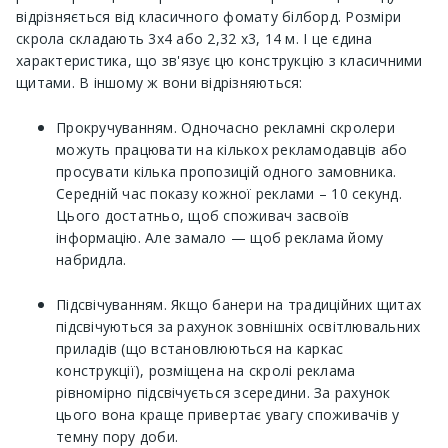
відрізняється від класичного фомату білборд. Розміри
скрола складають 3х4 або 2,32 х3, 14 м. І це єдина
характеристика, що зв'язує цю конструкцію з класичними
щитами. В іншому ж вони відрізняються:
Прокручуванням. Одночасно рекламні скролери
можуть працювати на кількох рекламодавців або
просувати кілька пропозицій одного замовника.
Середній час показу кожної реклами – 10 секунд.
Цього достатньо, щоб споживач засвоїв
інформацію. Але замало — щоб реклама йому
набридла.
Підсвічуванням. Якщо банери на традиційних щитах
підсвічуються за рахунок зовнішніх освітлювальних
приладів (що встановлюються на каркас
конструкції), розміщена на скролі реклама
рівномірно підсвічується зсередини. За рахунок
цього вона краще привертає увагу споживачів у
темну пору доби.