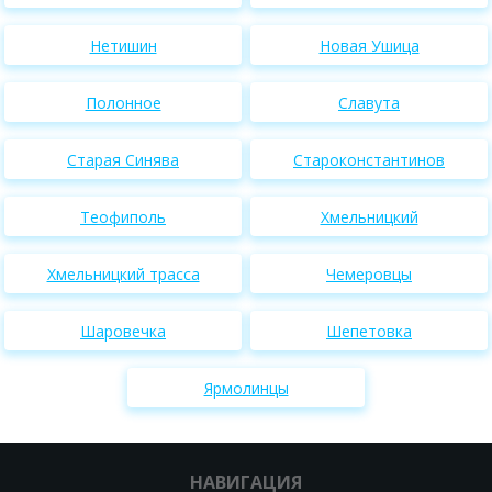
Нетишин
Новая Ушица
Полонное
Славута
Старая Синява
Староконстантинов
Теофиполь
Хмельницкий
Хмельницкий трасса
Чемеровцы
Шаровечка
Шепетовка
Ярмолинцы
НАВИГАЦИЯ