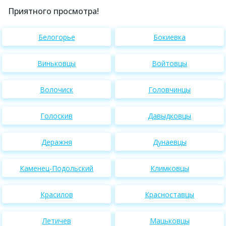
Приятного просмотра!
Белогорье
Бокиевка
Виньковцы
Войтовцы
Волочиск
Головчинцы
Голоскив
Давыдковцы
Деражня
Дунаевцы
Каменец-Подольский
Климковцы
Красилов
Красноставцы
Летичев
Мацьковцы