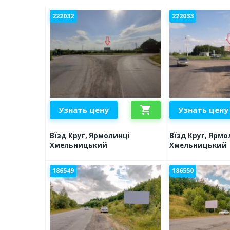
222032
222033
shopping_cart
Узнать цену
Узнать цену
Вїзд Круг, Ярмолинці
Вїзд Круг, Ярмо
Хмельницький
Хмельницький
186549
186550