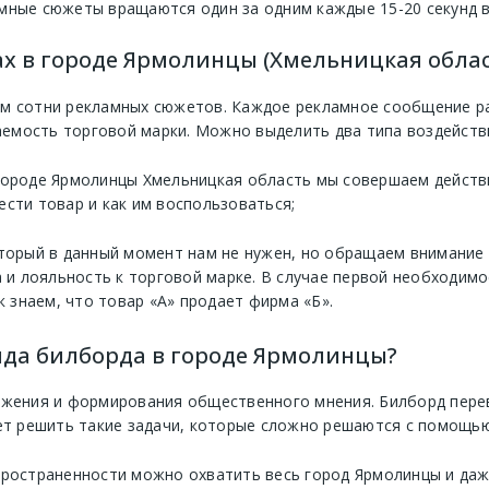
мные сюжеты вращаются один за одним каждые 15-20 секунд в
ах в городе Ярмолинцы (Хмельницкая облас
м сотни рекламных сюжетов. Каждое рекламное сообщение рас
мость торговой марки. Можно выделить два типа воздействи
городе Ярмолинцы Хмельницкая область мы совершаем действи
ести товар и как им воспользоваться;
оторый в данный момент нам не нужен, но обращаем внимание 
и лояльность к торговой марке. В случае первой необходимо
к знаем, что товар «А» продает фирма «Б».
нда билборда в городе Ярмолинцы?
ижения и формирования общественного мнения. Билборд перев
ет решить такие задачи, которые сложно решаются с помощью
пространенности можно охватить весь город Ярмолинцы и даж