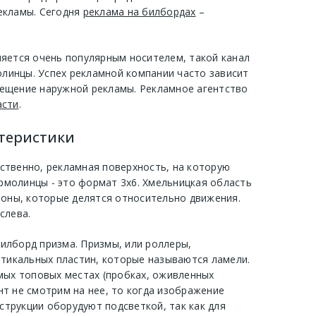
екламы. Сегодня
реклама на билбордах
–
ляется очень популярным носителем, такой канал
линцы. Успех рекламной компании часто зависит
мещение наружной рекламы. Рекламное агентство
асти
.
ктеристики
дственно, рекламная поверхность, на которую
Ярмолинцы - это формат 3х6. Хмельницкая область
роны, которые делятся относительно движения.
слева.
илборд призма. Призмы, или роллеры,
ртикальных пластин, которые называются ламели.
мых топовых местах (пробках, оживленных
нт не смотрим на нее, то когда изображение
струкции оборудуют подсветкой, так как для