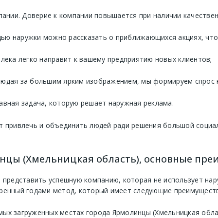
нии. Доверие к компании повышается при наличии качествен
ью наружки можно рассказать о приближающихся акциях, что 
алека легко направит к вашему предприятию новых клиентов;
людая за большим ярким изображением, мы формируем спрос 
авная задача, которую решает наружная реклама.
т привлечь и объединить людей ради решения большой социа
нцы (Хмельницкая область), основные пр
 представить успешную компанию, которая не использует нару
ренный годами метод, который имеет следующие преимуществ
мых загруженных местах города Ярмолинцы (Хмельницкая обла