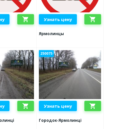
shopping_cart
shopping_cart
ну
Узнать цену
Ярмолинцы
250075
shopping_cart
shopping_cart
ну
Узнать цену
олинці
Городок-Ярмолинці