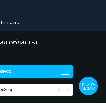
Контакты
ая область)
ПОИСК
КНОПКА
ЗВ'ЯЗКУ
илборд