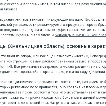
множество интересных мест, в том числе и для размещения р
в бизнеса.
 наружная реклама занимает лидирующую позицию. Билборд яв
льной узнаваемости рекламируемого продукта в городе Ярмо
ов продвижения, одним из самых эффективных считается раз
бластям Украины в том числе и
билборды в Хмельницкой обл
ы (Хмельницкая область), основные хара
остоящая из опоры, или как еще называют - «нога» и, непосре
типа конструкции). Самый распространенный размер в городе 
х4, 4х8. Все рекламные поверхности можно разделить на сто
у движения справа, «Б» сторона - находится по ходу движения 
авливают динамические рекламные поверхности, называемые б
торых рекламное поле вращается, оно состоит из плоских ве
реимущества призм состоит в том, что их устанавливают в са
ские - даже если призма находится с боку и мы в данный моме
к устроен человеческий глаз. Чаще всего такие рекламные кон