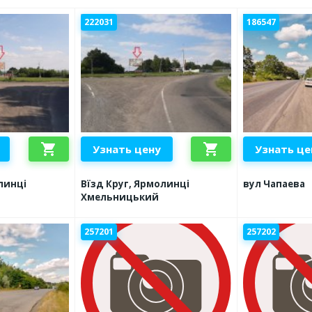
222031
186547
shopping_cart
shopping_cart
Узнать цену
Узнать це
линці
Вїзд Круг, Ярмолинці
вул Чапаева
Хмельницький
257201
257202