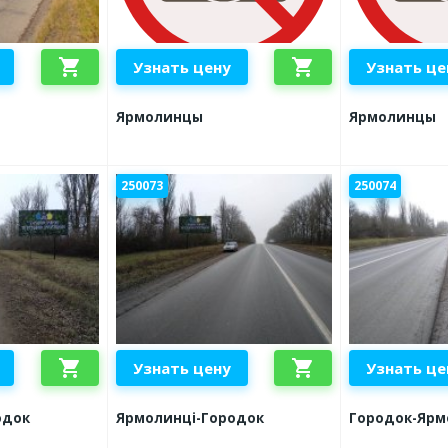
shopping_cart
shopping_cart
Узнать цену
Узнать це
Ярмолинцы
Ярмолинцы
250073
250074
shopping_cart
shopping_cart
Узнать цену
Узнать це
одок
Ярмолинці-Городок
Городок-Ярм