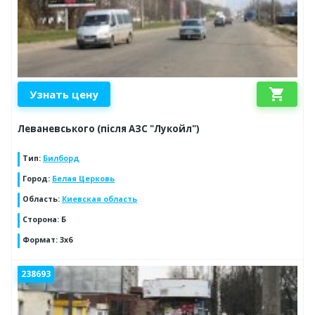
shopping_cart
Узнать цену
Леваневського (після АЗС "Лукойл")
Тип
:
Билборд
Город
:
Белая Церковь
Область
:
Киевская область
Сторона
:
Б
Формат
:
3х6
238693