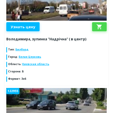
shopping_cart
Узнать цену
Володимира, зупинка "Надрічна" ( в центр)
Тип
:
Билборд
Город
:
Белая Церковь
Область
:
Киевская область
Сторона
:
Б
Формат
:
3х6
122955