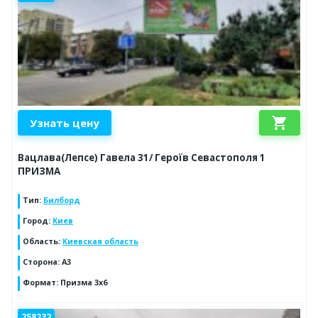
shopping_cart
Узнать цену
Вацлава(Лепсе) Гавела 31/ Героїв Севастополя 1
ПРИЗМА
Тип
:
Билборд
Город
:
Киев
Область
:
Киевская область
Сторона
:
А3
Формат
:
Призма 3х6
258232