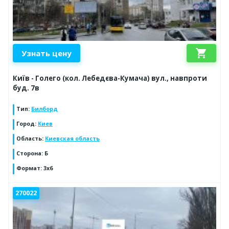
shopping_cart
Узнать цену
Київ - Голего (кол. Лебедєва-Кумача) вул., навпроти
буд. 7в
Тип
:
Билборд
Город
:
Киев
Область
:
Киевская область
Сторона
:
Б
Формат
:
3х6
270022