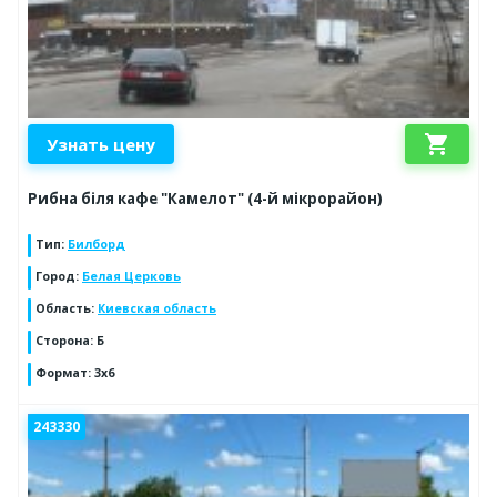
shopping_cart
Узнать цену
Рибна біля кафе "Камелот" (4-й мікрорайон)
Тип
:
Билборд
Город
:
Белая Церковь
Область
:
Киевская область
Сторона
:
Б
Формат
:
3х6
243330