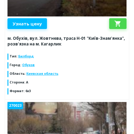
shopping_cart
Узнать цену
м. Обухів, вул. Жовтнева, траса Н-01 "Київ-Знам'янка",
розв'язка на м. Кагарлик
Тип
:
Билборд
Город
:
Обухов
Область
:
Киевская область
Сторона
:
А
Формат
:
6х3
270023