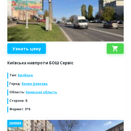
shopping_cart
Узнать цену
Київська навпроти БОШ Сервіс
Тип
:
Билборд
Город
:
Белая Церковь
Область
:
Киевская область
Сторона
:
Б
Формат
:
3*6
269889