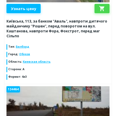
shopping_cart
Узнать цену
Київська, 113, за банком "Аваль", навпроти дитячого
майданчику "Рошен", перед поворотом на вул.
Каштанова, навпроти Фора, Фокстрот, перед маг
Сільпо
Тип
:
Билборд
Город
:
Обухов
Область
:
Киевская область
Сторона
:
А
Формат
:
6х3
134464