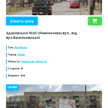
shopping_cart
Узнать цену
Здановської Юлії (Ломоносова) вул., від
вул.Васильківської
Тип
:
Билборд
Город
:
Киев
Область
:
Киевская область
Сторона
:
B
Формат
:
3х6
183497