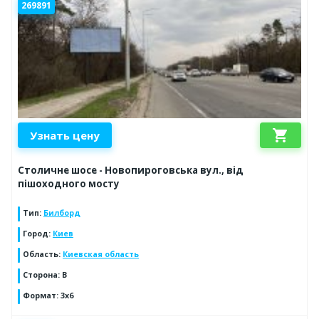
269891
shopping_cart
Узнать цену
Столичне шосе - Новопироговська вул., від
пішоходного мосту
Тип
:
Билборд
Город
:
Киев
Область
:
Киевская область
Сторона
:
B
Формат
:
3х6