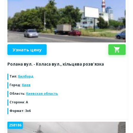
shopping_cart
Узнать цену
Ролана вул. - Коласа вул., кільцева розв'язка
Тип
:
Билборд
Город
:
Киев
Область
:
Киевская область
Сторона
:
A
Формат
:
3х6
258186