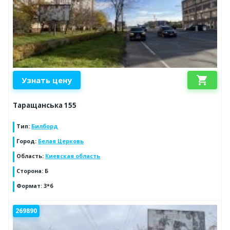
shopping_cart
Узнать цену
Таращанська 155
Тип
:
Билборд
Город
:
Белая Церковь
Область
:
Киевская область
Сторона
:
Б
Формат
:
3*6
269890