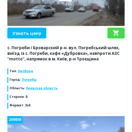
shopping_cart
Узнать цену
с. Погреби / Броварский р-н. вул. Погребський шлях,
виїзд із с. Погреби, кафе «Дубровка», навпроти АЗС
“motto”, напрямок в м. Київ, р-н Троєщина
Тип
:
Билборд
Город
:
Погребы
Область
:
Киевская область
Сторона
:
Б
Формат
:
3x6
269850