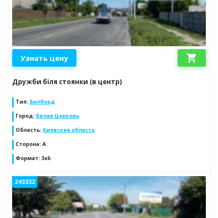
shopping_cart
Узнать цену
Дружби біля стоянки (в центр)
Тип
:
Билборд
Город
:
Белая Церковь
Область
:
Киевская область
Сторона
:
A
Формат
:
3х6
243332