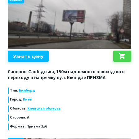
shopping_cart
Узнать цену
Саперно-Слобідська, 150м надземного пішохідного
переходу в напрямку вул. Кіквідзе ПРИЗМА
Тип
:
Билборд
Город
:
Киев
Область
:
Киевская область
Сторона
:
А
Формат
:
Призма 3х6