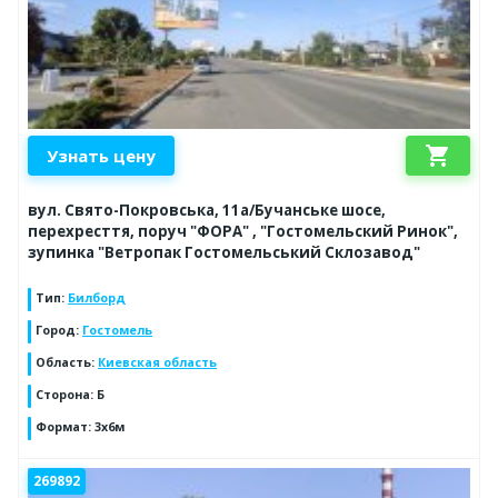
shopping_cart
Узнать цену
вул. Свято-Покровська, 11а/Бучанське шосе,
перехресття, поруч "ФОРА" , "Гостомельский Ринок",
зупинка "Ветропак Гостомельський Склозавод"
Тип
:
Билборд
Город
:
Гостомель
Область
:
Киевская область
Сторона
:
Б
Формат
:
3x6м
269892