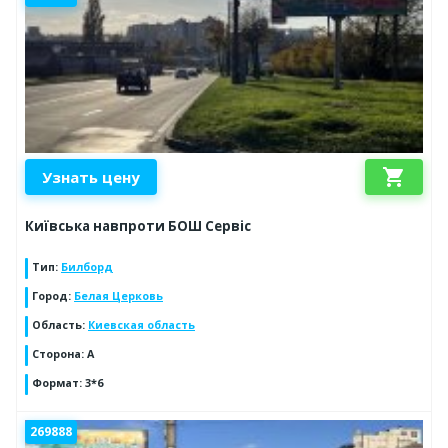
shopping_cart
Узнать цену
Київська навпроти БОШ Сервіс
Тип
:
Билборд
Город
:
Белая Церковь
Область
:
Киевская область
Сторона
:
А
Формат
:
3*6
269888