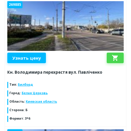
269885
shopping_cart
Узнать цену
Кн. Володимира перехрестя вул. Павліченко
Тип
:
Билборд
Город
:
Белая Церковь
Область
:
Киевская область
Сторона
:
Б
Формат
:
3*6