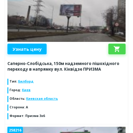
shopping_cart
Узнать цену
Саперно-Слобідська, 150м надземного пішохідного
переходу в напрямку вул. Кіквідзе ПРИЗМА
Тип
:
Билборд
Город
:
Киев
Область
:
Киевская область
Сторона
:
А
Формат
:
Призма 3х6
258216