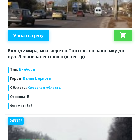
shopping_cart
Узнать цену
Володимира, міст через р.Протока по напрямку до
вул. Леваневаневського (в центр)
Тип
:
Билборд
Город
:
Белая Церковь
Область
:
Киевская область
Сторона
:
Б
Формат
:
3х6
243326