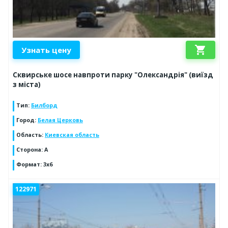
shopping_cart
Узнать цену
Сквирське шосе навпроти парку "Олександрія" (виїзд
з міста)
Тип
:
Билборд
Город
:
Белая Церковь
Область
:
Киевская область
Сторона
:
А
Формат
:
3х6
122971