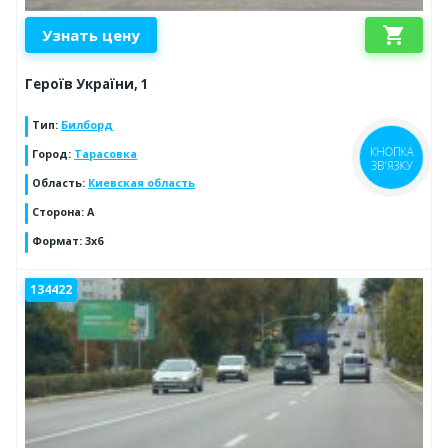
shopping_cart
Узнать цену
Героїв України, 1
Тип
:
Билборд
Город
:
Тарасовка
КНОПКА
ЗВ'ЯЗКУ
Область
:
Киевская область
Сторона
:
A
Формат
:
3x6
134422