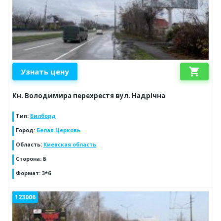
shopping_cart
Узнать цену
Кн. Володимира перехрестя вул. Надрічна
Тип
:
Билборд
Город
:
Белая Церковь
Область
:
Киевская область
Сторона
:
Б
Формат
:
3*6
123006