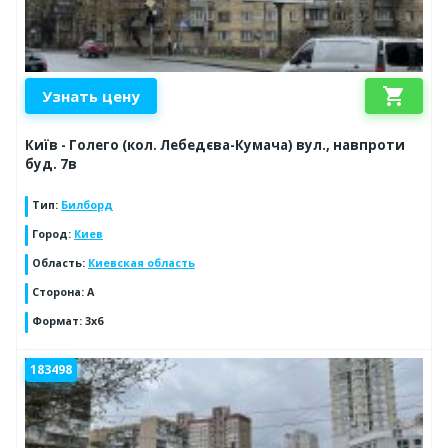
shopping_cart
Узнать цену
Київ - Голего (кол. Лебедєва-Кумача) вул., навпроти
буд. 7в
Тип
:
Билборд
Город
:
Киев
Область
:
Киевская область
Сторона
:
А
Формат
:
3х6
183498