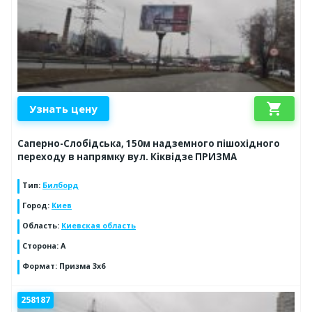
shopping_cart
Узнать цену
Саперно-Слобідська, 150м надземного пішохідного
переходу в напрямку вул. Кіквідзе ПРИЗМА
Тип
:
Билборд
Город
:
Киев
Область
:
Киевская область
Сторона
:
А
Формат
:
Призма 3х6
258187