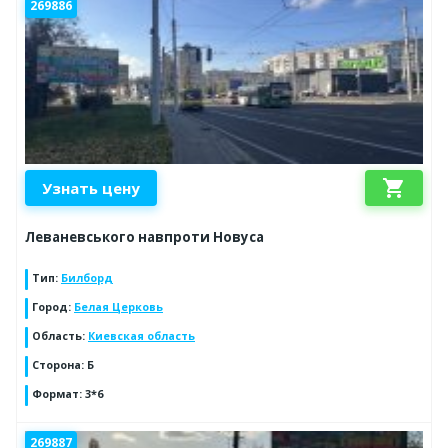
269886
shopping_cart
Узнать цену
Леваневського навпроти Новуса
Тип
:
Билборд
Город
:
Белая Церковь
Область
:
Киевская область
Сторона
:
Б
Формат
:
3*6
269887