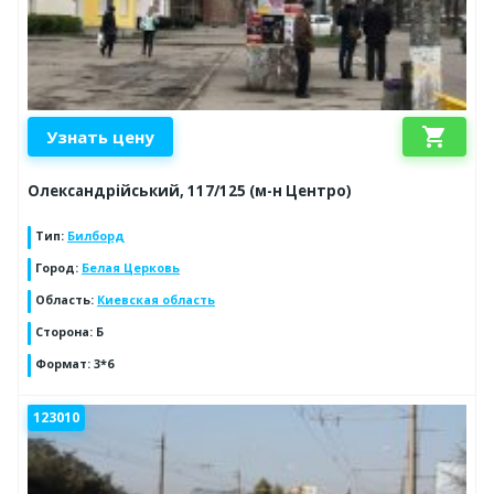
shopping_cart
Узнать цену
Олександрійський, 117/125 (м-н Центро)
Тип
:
Билборд
Город
:
Белая Церковь
Область
:
Киевская область
Сторона
:
Б
Формат
:
3*6
123010