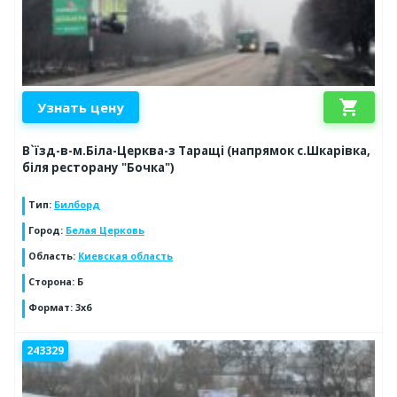
shopping_cart
Узнать цену
В`їзд-в-м.Біла-Церква-з Таращі (напрямок с.Шкарівка,
біля ресторану "Бочка")
Тип
:
Билборд
Город
:
Белая Церковь
Область
:
Киевская область
Сторона
:
Б
Формат
:
3х6
243329