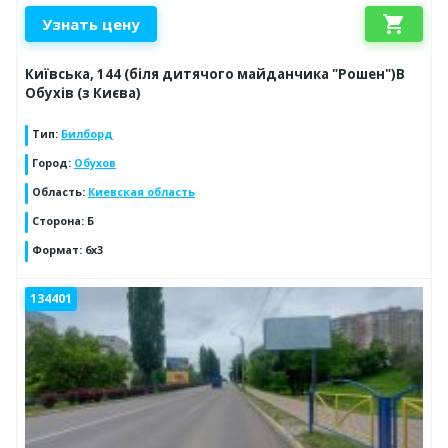
shopping_cart
Узнать цену
Київська, 144 (біля дитячого майданчика "Рошен")В
Обухів (з Києва)
Тип
:
Билборд
Город
:
Обухов
Область
:
Киевская область
Сторона
:
Б
Формат
:
6х3
134401