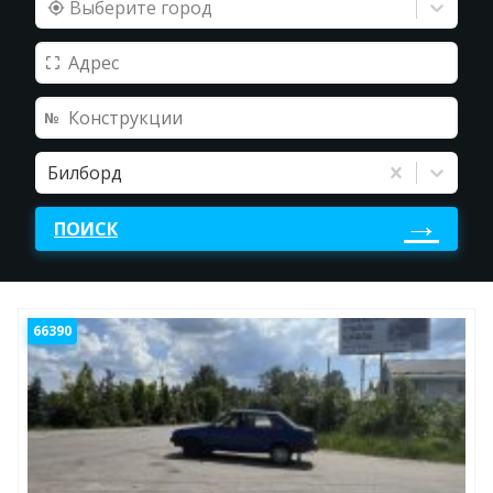
Выберите город
Билборд
ПОИСК
66390