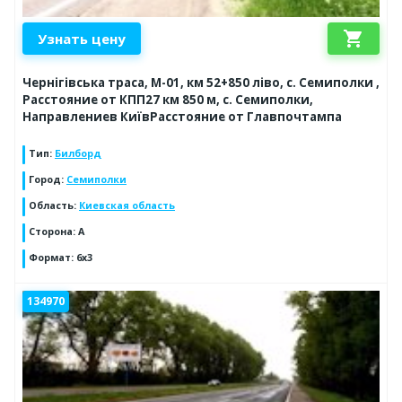
shopping_cart
Узнать цену
Чернігівська траса, М-01, км 52+850 ліво, с. Семиполки ,
Расстояние от КПП27 км 850 м, с. Семиполки,
Направлениев КиївРасстояние от Главпочтампа
Тип
:
Билборд
Город
:
Семиполки
Область
:
Киевская область
Сторона
:
А
Формат
:
6х3
134970