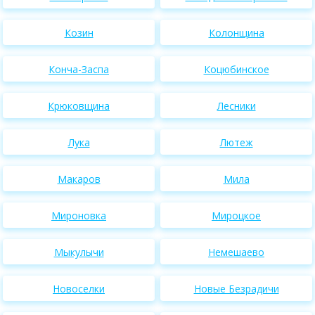
Козин
Колонщина
Конча-Заспа
Коцюбинское
Крюковщина
Лесники
Лука
Лютеж
Макаров
Мила
Мироновка
Мироцкое
Мыкулычи
Немешаево
Новоселки
Новые Безрадичи