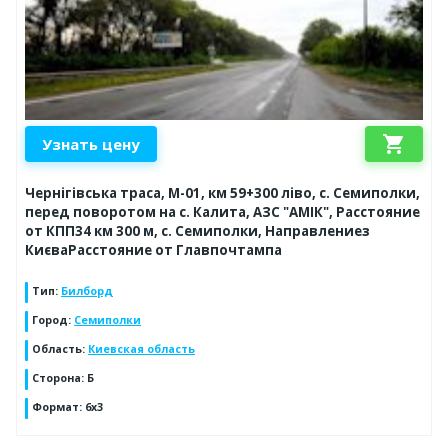
shopping_cart
Узнать цену
Чернігівська траса, М-01, км 59+300 ліво, с. Семиполки,
перед поворотом на с. Калита, АЗС "АМІК", Расстояние
от КПП34 км 300 м, с. Семиполки, Направлениез
КиєваРасстояние от Главпочтампа
Тип
:
Билборд
Город
:
Семиполки
Область
:
Киевская область
Сторона
:
Б
Формат
:
6х3