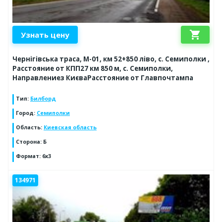
shopping_cart
Узнать цену
Чернігівська траса, М-01, км 52+850 ліво, с. Семиполки ,
Расстояние от КПП27 км 850 м, с. Семиполки,
Направлениез КиєваРасстояние от Главпочтампа
Тип
:
Билборд
Город
:
Семиполки
Область
:
Киевская область
Сторона
:
Б
Формат
:
6х3
134971