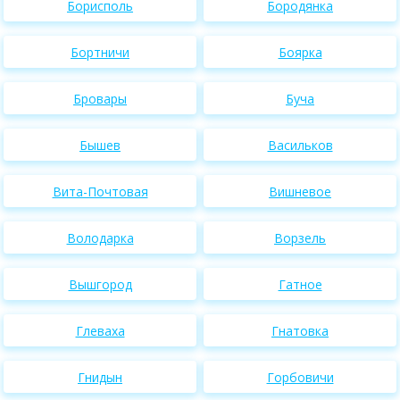
Борисполь
Бородянка
Бортничи
Боярка
Бровары
Буча
Бышев
Васильков
Вита-Почтовая
Вишневое
Володарка
Ворзель
Вышгород
Гатное
Глеваха
Гнатовка
Гнидын
Горбовичи