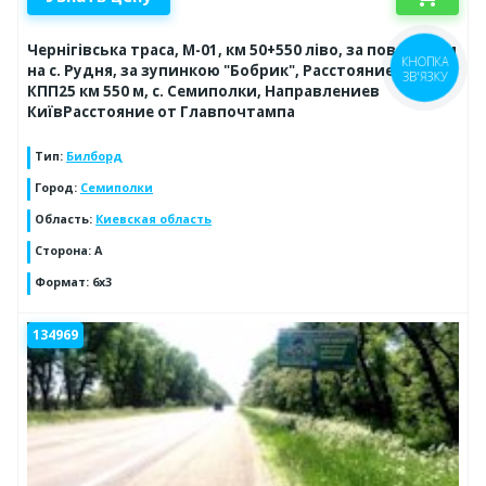
Чернігівська траса, М-01, км 50+550 ліво, за поворотом
КНОПКА
на с. Рудня, за зупинкою "Бобрик", Расстояние от
ЗВ'ЯЗКУ
КПП25 км 550 м, с. Семиполки, Направлениев
КиївРасстояние от Главпочтампа
Тип
:
Билборд
Город
:
Семиполки
Область
:
Киевская область
Сторона
:
А
Формат
:
6х3
134969