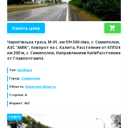
shopping_cart
Узнать цену
Чернігівська траса, М-01, км 59+300 ліво, с. Семиполки,
АЗС "АМІК", поворот на с. Калита, Расстояние от КПП34
км 300 м, с. Семиполки, Направлениев КиївРасстояние
от Главпочтампа
Тип
:
Билборд
Город
:
Семиполки
Область
:
Киевская область
Сторона
:
А
Формат
:
6х3
134972