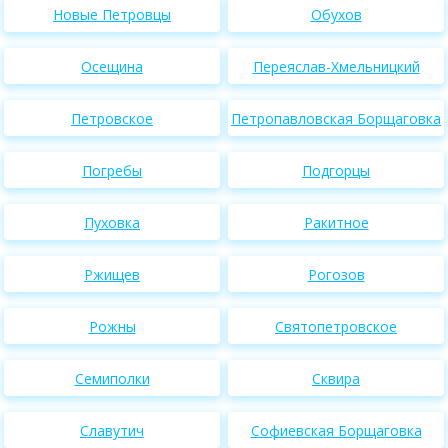
Новые Петровцы
Обухов
Осещина
Переяслав-Хмельницкий
Петровское
Петропавловская Борщаговка
Погребы
Подгорцы
Пуховка
Ракитное
Ржищев
Рогозов
Рожны
Святопетровское
Семиполки
Сквира
Славутич
Софиевская Борщаговка