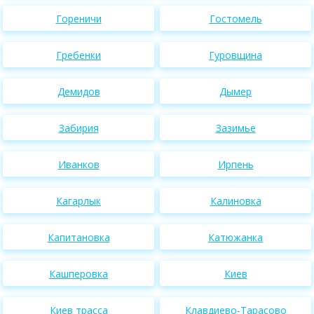
Гореничи
Гостомель
Гребенки
Гуровщина
Демидов
Дымер
Забирия
Зазимье
Иванков
Ирпень
Кагарлык
Калиновка
Капитановка
Катюжанка
Кашперовка
Киев
Киев трасса
Клавдиево-Тарасово