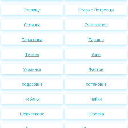
Ставище
Старые Петровцы
Стоянка
Счастливое
Тарасовка
Тараща
Тетиев
Узин
Украинка
Фастов
Ходосовка
Хотяновка
Чабаны
Чайки
Шевченкове
Юровка