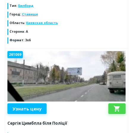
Тип
:
Билборд
Город
:
Ставище
Область
:
Киевская область
Сторона
:
A
Формат
:
3x6
261069
shopping_cart
Узнать цену
Сергія Цимбпла біля Поліції