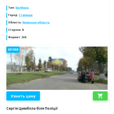
Тип
:
Билборд
Город
:
Ставище
Область
:
Киевская область
Сторона
:
Б
Формат
:
3x6
261068
shopping_cart
Узнать цену
Сергія Цимбпла біля Поліції