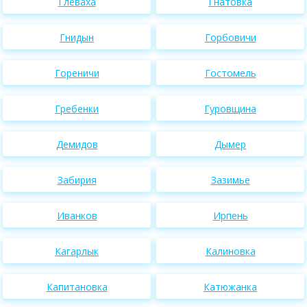
Глеваха
Гнатовка
Гнидын
Горбовичи
Гореничи
Гостомель
Гребенки
Гуровщина
Демидов
Дымер
Забирия
Зазимье
Иванков
Ирпень
Кагарлык
Калиновка
Капитановка
Катюжанка