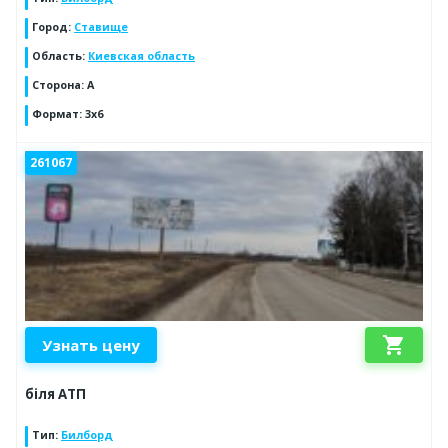
Город
:
Ставище
Область
:
Киевская область
Сторона
:
A
Формат
:
3x6
261067
shopping_cart
Узнать цену
біля АТП
Тип
:
Билборд