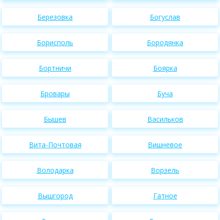
Березовка
Богуслав
Борисполь
Бородянка
Бортничи
Боярка
Бровары
Буча
Бышев
Васильков
Вита-Почтовая
Вишневое
Володарка
Ворзель
Вышгород
Гатное