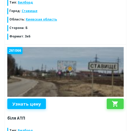
Тип
:
Билборд
Город
:
Ставище
Область
:
Киевская область
Сторона
:
Б
Формат
:
3x6
261066
shopping_cart
Узнать цену
біля АТП
Тип
:
Билборд