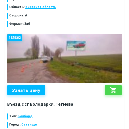
Область
:
Киевская область
Сторона
:
A
Формат
:
3x6
185862
shopping_cart
Узнать цену
Въезд с ст Володарки, Тетиева
Тип
:
Билборд
Город
:
Ставище