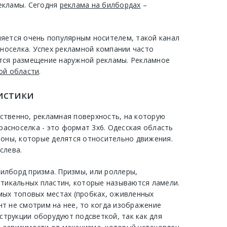
екламы. Сегодня
реклама на билбордах
–
ляется очень популярным носителем, такой канал
носелка. Успех рекламной компании часто
ется размещение наружной рекламы. Рекламное
ой области
.
истики
дственно, рекламная поверхность, на которую
расноселка - это формат 3х6. Одесская область
роны, которые делятся относительно движения.
слева.
илборд призма. Призмы, или роллеры,
ртикальных пластин, которые называются ламели.
мых топовых местах (пробках, оживленных
нт не смотрим на нее, то когда изображение
струкции оборудуют подсветкой, так как для