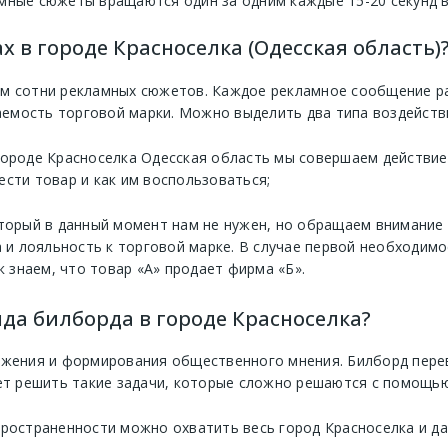
мные сюжеты вращаются один за одним каждые 15-20 секунд в
х в городе Красноселка (Одесская область)
м сотни рекламных сюжетов. Каждое рекламное сообщение рас
мость торговой марки. Можно выделить два типа воздействи
городе Красноселка Одесская область мы совершаем действие 
ести товар и как им воспользоваться;
оторый в данный момент нам не нужен, но обращаем внимание 
и лояльность к торговой марке. В случае первой необходимо
к знаем, что товар «А» продает фирма «Б».
да билборда в городе Красноселка?
ижения и формирования общественного мнения. Билборд перев
ет решить такие задачи, которые сложно решаются с помощью
пространенности можно охватить весь город Красноселка и да