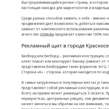
быстроразвивающийся регион страны, в котором 
настоящая находка для маркетологов и владельце
Среди разных способов заявить о себе - именно
продвижения дает возможность добиться максима
зависит от комплексного использования различн
агентство
IDMedia
предлагает клиентам 100% пок
Рекламный щит в городе Красносел
Билборд или бигборд – рекламная конструкция, с
клеят плакат или монтируют баннер (зависит от 
представлена билбордами таких форматов 3х12, 3
Сторона «А» - сторона, которая находится по ход
В самых загруженных и популярных местах устан
представляют собой рекламные конструкции, в ко
Всего на призме может размещаться 3 сюжета. П
перекрестках, центральных улицах), они динамиче
начнет меняться мы обратим на нее внимание, та