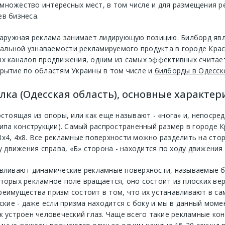
множество интересных мест, в том числе и для размещения р
в бизнеса.
 наружная реклама занимает лидирующую позицию. Билборд яв
льной узнаваемости рекламируемого продукта в городе Крас
ых каналов продвижения, одним из самых эффективных счита
рытие по областям Украины в том числе и
билборды в Одесск
ка (Одесская область), основные характер
остоящая из опоры, или как еще называют - «нога» и, непосре
типа конструкции). Самый распространенный размер в городе К
х4, 4х8. Все рекламные поверхности можно разделить на сто
у движения справа, «Б» сторона - находится по ходу движения 
авливают динамические рекламные поверхности, называемые б
торых рекламное поле вращается, оно состоит из плоских ве
реимущества призм состоит в том, что их устанавливают в са
ские - даже если призма находится с боку и мы в данный моме
к устроен человеческий глаз. Чаще всего такие рекламные кон