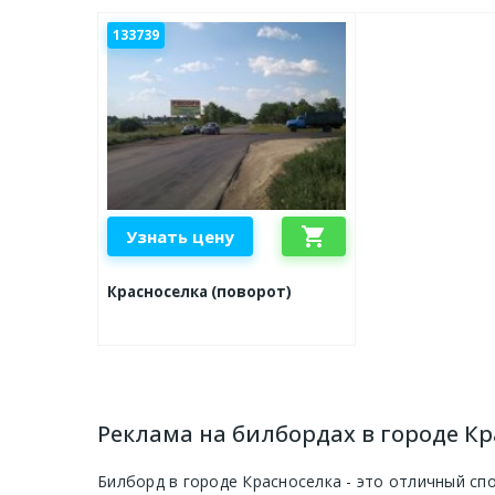
133739
shopping_cart
Узнать цену
Красноселка (поворот)
Реклама на билбордах в городе Кр
Билборд в городе Красноселка - это отличный сп