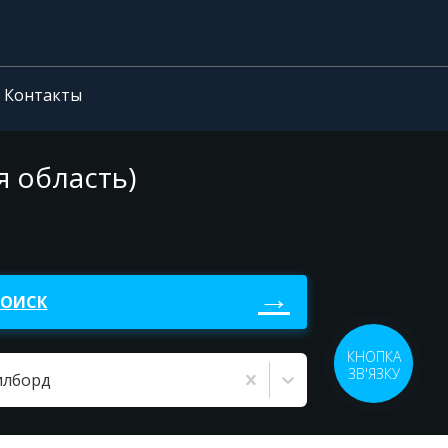
Контакты
я область)
ПОИСК
КНОПКА
ЗВ'ЯЗКУ
илборд