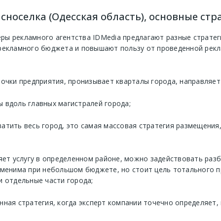
носелка (Одесская область), основные стр
ы рекламного агентства IDMedia предлагают разные стратег
рекламного бюджета и повышают пользу от проведенной рекл
точки предприятия, пронизывает кварталы города, направляе
 вдоль главных магистралей города;
ватить весь город, это самая массовая стратегия размещения
ляет услугу в определенном районе, можно задействовать раз
рименима при небольшом бюджете, но стоит цель тотального 
и отдельные части города;
нная стратегия, когда эксперт компании точечно определяет, 