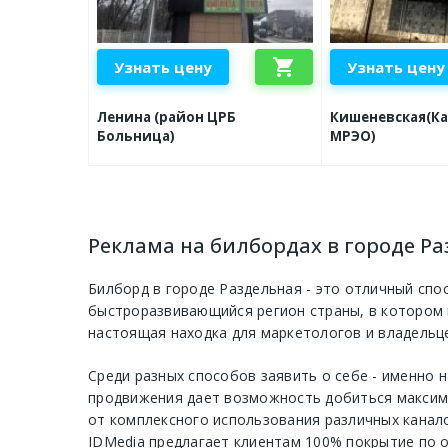
shopping_cart
Узнать цену
Узнать цену
Ленина (район ЦРБ
Кишеневская(К
Больница)
МРЭО)
Реклама на билбордах в городе Ра
Билборд в городе Раздельная - это отличный спо
быстроразвивающийся регион страны, в котором 
настоящая находка для маркетологов и владельце
Среди разных способов заявить о себе - именно
продвижения дает возможность добиться максима
от комплексного использования различных канал
IDMedia
предлагает клиентам 100% покрытие по о