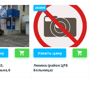
265899
shopping_cart
shopping_cart
ну
Узнать цену
3,
Ленина (район ЦРБ
ьна,6
Больница)