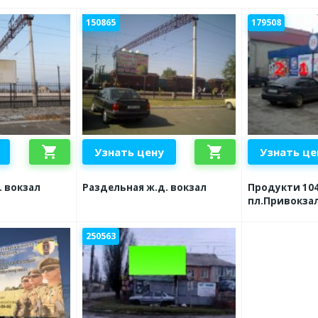
150865
179508
shopping_cart
shopping_cart
Узнать цену
Узнать це
. вокзал
Раздельная ж.д. вокзал
Продукти 104
пл.Привокзал
250563