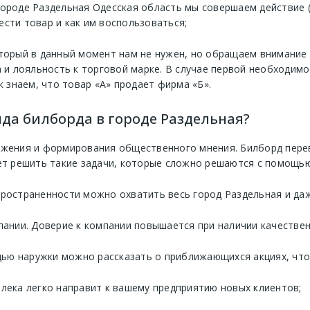
городе Раздельная Одесская область мы совершаем действие (
ести товар и как им воспользоваться;
оторый в данный момент нам не нужен, но обращаем внимание 
и лояльность к торговой марке. В случае первой необходимо
к знаем, что товар «А» продает фирма «Б».
да билборда в городе Раздельная?
ижения и формирования общественного мнения. Билборд перев
ет решить такие задачи, которые сложно решаются с помощью
пространенности можно охватить весь город Раздельная и даж
нии. Доверие к компании повышается при наличии качествен
ью наружки можно рассказать о приближающихся акциях, что 
алека легко направит к вашему предприятию новых клиентов;