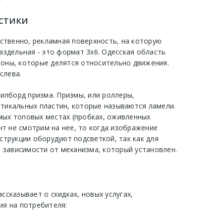
истики
дственно, рекламная поверхность, на которую
аздельная - это формат 3х6. Одесская область
роны, которые делятся относительно движения.
слева.
илборд призма. Призмы, или роллеры,
ртикальных пластин, которые называются ламели.
мых топовых местах (пробках, оживленных
нт не смотрим на нее, то когда изображение
струкции оборудуют подсветкой, так как для
 зависимости от механизма, который установлен.
сказывает о скидках, новых услугах,
я на потребителя: