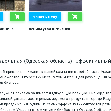
shopping_cart
shopping_cart
Узнать цену
алинина
Ленина угол Шевченко
здельная (Одесская область) - эффективны
соб привлечь внимание к вашей компании в любой части Укра
множество интересных мест, в том числе и для размещения р
в бизнеса.
 наружная реклама занимает лидирующую позицию. Билборд яв
льной узнаваемости рекламируемого продукта в городе Разде
ов продвижения, одним из самых эффективных считается раз
бластям Украины в том числе и
билборды в Одесской област