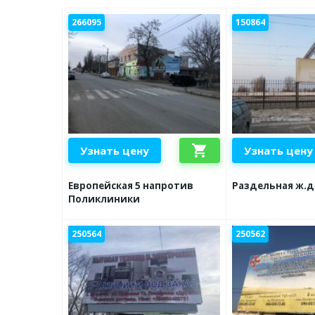
266095
150864
shopping_cart
Узнать цену
Узнать цену
Европейская 5 напротив
Раздельная ж.д
Поликлиники
250564
250562