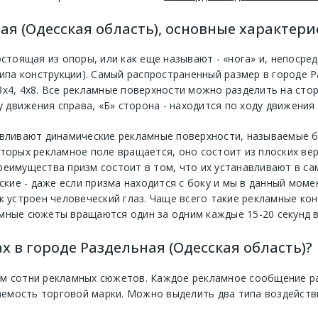
я (Одесская область), основные характер
остоящая из опоры, или как еще называют - «нога» и, непосре
типа конструкции). Самый распространенный размер в городе Р
х4, 4х8. Все рекламные поверхности можно разделить на сто
у движения справа, «Б» сторона - находится по ходу движения 
авливают динамические рекламные поверхности, называемые б
торых рекламное поле вращается, оно состоит из плоских ве
реимущества призм состоит в том, что их устанавливают в са
ские - даже если призма находится с боку и мы в данный моме
к устроен человеческий глаз. Чаще всего такие рекламные кон
мные сюжеты вращаются один за одним каждые 15-20 секунд в
х в городе Раздельная (Одесская область)?
м сотни рекламных сюжетов. Каждое рекламное сообщение рас
мость торговой марки. Можно выделить два типа воздействи