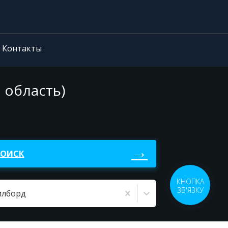
Контакты
 область)
ПОИСК
КНОПКА
ЗВ'ЯЗКУ
илборд