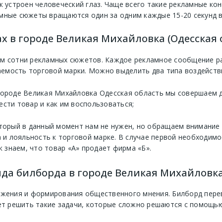
к устроен человеческий глаз. Чаще всего такие рекламные кон
мные сюжеты вращаются один за одним каждые 15-20 секунд в
х в городе Великая Михайловка (Одесская 
м сотни рекламных сюжетов. Каждое рекламное сообщение рас
мость торговой марки. Можно выделить два типа воздействи
городе Великая Михайловка Одесская область мы совершаем д
ести товар и как им воспользоваться;
оторый в данный момент нам не нужен, но обращаем внимание 
и лояльность к торговой марке. В случае первой необходимо
к знаем, что товар «А» продает фирма «Б».
да билборда в городе Великая Михайловк
ижения и формирования общественного мнения. Билборд перев
ет решить такие задачи, которые сложно решаются с помощью