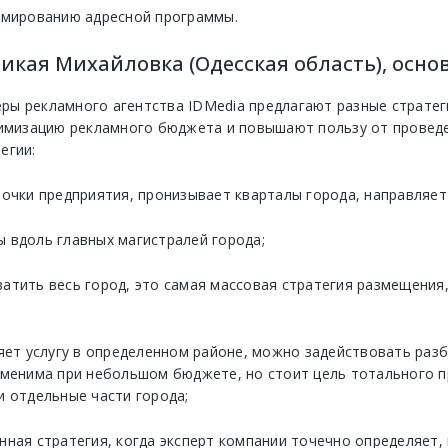
рмированию адресной программы.
кая Михайловка (Одесская область), осно
ы рекламного агентства IDMedia предлагают разные стратег
тимизацию рекламного бюджета и повышают пользу от проведе
егии:
точки предприятия, пронизывает кварталы города, направляе
 вдоль главных магистралей города;
ватить весь город, это самая массовая стратегия размещения
ляет услугу в определенном районе, можно задействовать раз
рименима при небольшом бюджете, но стоит цель тотального 
и отдельные части города;
нная стратегия, когда эксперт компании точечно определяет, 