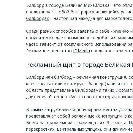
Билборд в городе Великая Михайловка - это отл
представляет собой быстроразвивающийся регион
билбордах
– настоящая находка для маркетологов
Среди разных способов заявить о себе - именно
продвижения дает возможность добиться максима
часто зависит от комплексного использования р
Рекламное агентство
IDMedia
предлагает клиента
Рекламный щит в городе Великая 
Билборд или бигборд – рекламная конструкция, с
клеят плакат или монтируют баннер (зависит от 
область представлена билбордами таких формато
движения. Сторона «А» - сторона, которая находи
В самых загруженных и популярных местах устан
представляют собой рекламные конструкции, в ко
Всего на призме может размещаться 3 сюжета. П
перекрестках, центральных улицах), они динамиче