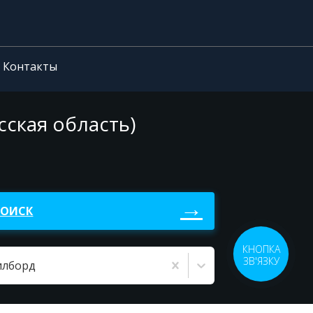
Контакты
ская область)
ПОИСК
КНОПКА
ЗВ'ЯЗКУ
илборд