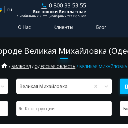
0 800 33 53 55
phone
ru
Все звонки Бесплатные
с мобильных и стационарных телефонов
О Нас
Клиенты
Блог
ороде Великая Михайловка (Одес
home
БИЛБОРД
ОДЕССКАЯ ОБЛАСТЬ
ВЕЛИКАЯ МИХАЙЛОВКА
Великая Михайловка
Б