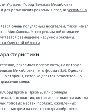
сти Украины. Город Великая Михайловка
 и для размещения рекламы. Сегодня
реклама на
ляется очень популярным носителем, такой канал
кая Михайловка. Успех рекламной компании
считается размещение наружной рекламы.
ы в Одесской области
.
характеристики
дственно, рекламная поверхность, на которую
еликая Михайловка - это формат 3х6. Одесская
ь на стороны, которые делятся относительно
 движения слева.
илборд призма. Призмы, или роллеры,
ртикальных пластин, которые называются ламели.
мых топовых местах (пробках, оживленных
нт не смотрим на нее, то когда изображение