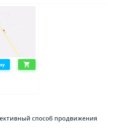
shopping_cart
ну
ффективный способ продвижения