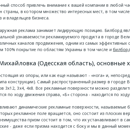
ичный способ привлечь внимание к вашей компании в любой ча
 страны, в котором множество интересных мест, в том числе
 и владельцев бизнеса.
 наружная реклама занимает лидирующую позицию. Билборд яв
льной узнаваемости рекламируемого продукта в городе Вели
азличных каналов продвижения, одним из самых эффективных 
м 100% покрытие по областям Украины в том числе и
билборд
Михайловка (Одесская область), основные 
остоящая из опоры, или как еще называют - «нога» и, непосре
типа конструкции). Самый распространенный размер в городе В
в 3х12, 3х4, 4х8. Все рекламные поверхности можно разделит
тся по ходу движения справа, «Б» сторона - находится по ходу
авливают динамические рекламные поверхности, называемые б
торых рекламное поле вращается, оно состоит из плоских ве
реимущества призм состоит в том, что их устанавливают в са
ские - даже если призма находится с боку и мы в данный моме