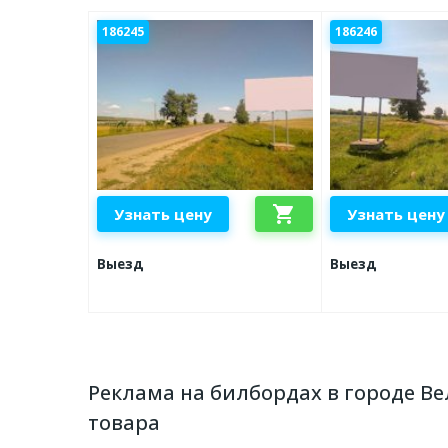
186245
186246
shopping_cart
Узнать цену
Узнать цену
Выезд
Выезд
Реклама на билбордах в городе В
товара