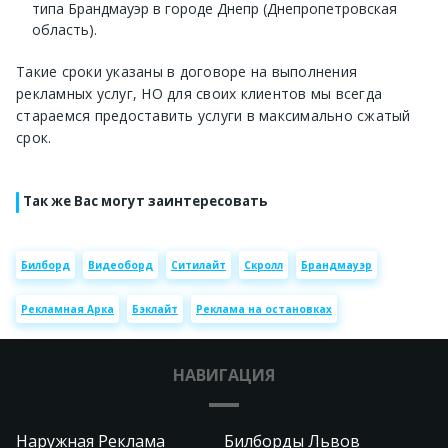
типа Брандмауэр в городе Днепр (Днепропетровская
область).
Такие сроки указаны в договоре на выполнения
рекламных услуг, НО для своих клиентов мы всегда
стараемся предоставить услуги в максимально сжатый
срок.
Так же Вас могут заинтересовать
Билборд
Видеоборд
Ситилайт
Скролл
Брандмауэр
Рекламная Арка
Бэклайт
Реклама на остановках
НАВИГАЦИЯ
Наружная Реклама
Билборды Львов