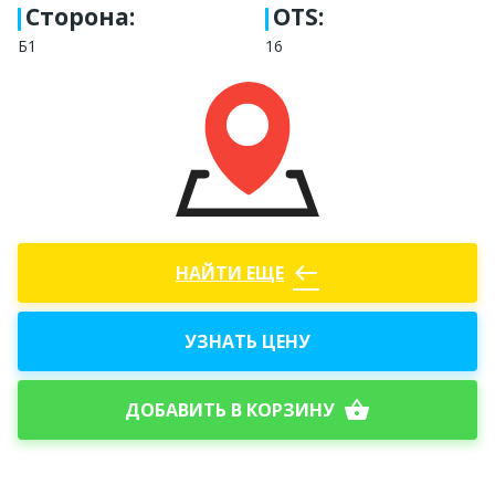
Сторона
:
OTS:
Б1
16
west
НАЙТИ ЕЩЕ
УЗНАТЬ ЦЕНУ
shopping_basket
ДОБАВИТЬ В КОРЗИНУ