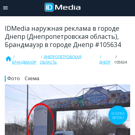
IDMedia наружная реклама в городе
Днепр (Днепропетровская область),
Брандмауэр в городе Днепр #105634
ДНЕПРОПЕТРОВСКАЯ
home
БРАНДМАУЭР
ОБЛАСТЬ
ДНЕПР
105634
Фото
Схема
КНОПКА
ЗВ'ЯЗКУ