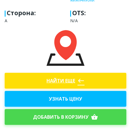
Сторона
:
OTS:
А
N/A
west
НАЙТИ ЕЩЕ
УЗНАТЬ ЦЕНУ
shopping_basket
ДОБАВИТЬ В КОРЗИНУ