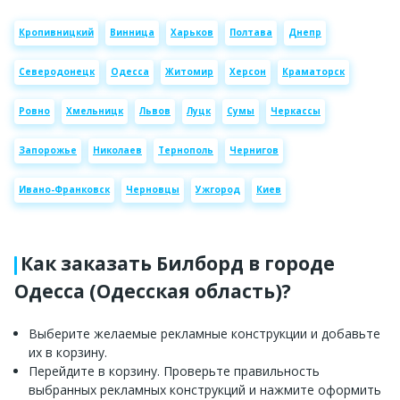
Кропивницкий
Винница
Харьков
Полтава
Днепр
Северодонецк
Одесса
Житомир
Херсон
Краматорск
Ровно
Хмельницк
Львов
Луцк
Сумы
Черкассы
Запорожье
Николаев
Тернополь
Чернигов
Ивано-Франковск
Черновцы
Ужгород
Киев
Как заказать Билборд в городе
Одесса (Одесская область)?
Выберите желаемые рекламные конструкции и добавьте
их в корзину.
Перейдите в корзину. Проверьте правильность
выбранных рекламных конструкций и нажмите оформить