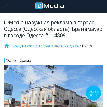
IDMedia наружная реклама в городе
Одесса (Одесская область), Брандмауэр
в городе Одесса #114809
home
БРАНДМАУЭР
ОДЕССКАЯ ОБЛАСТЬ
ОДЕССА
114809
Фото
Схема
КНОПКА
ЗВ'ЯЗКУ