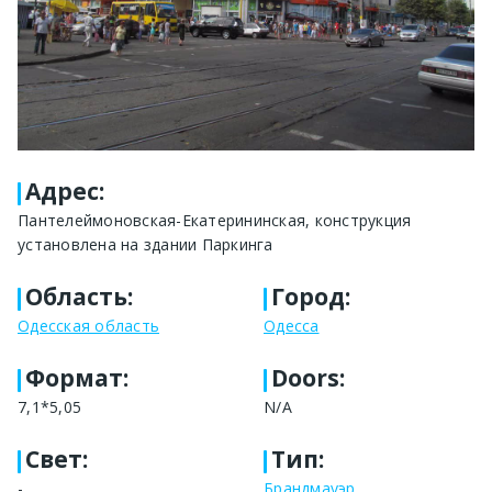
Адрес
:
Пантелеймоновская-Екатерининская, конструкция
установлена на здании Паркинга
Область
:
Город
:
Одесская область
Одесса
Формат
:
Doors:
7,1*5,05
N/A
Свет
:
Тип
:
-
Брандмауэр