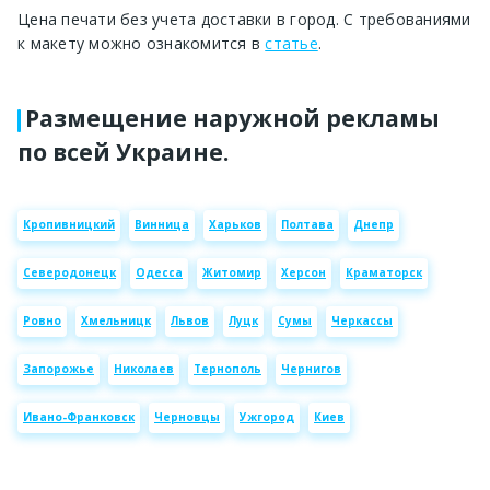
Цена печати без учета доставки в город. С требованиями
к макету можно ознакомится в
статье
.
Размещение наружной рекламы
по всей Украине.
Кропивницкий
Винница
Харьков
Полтава
Днепр
Северодонецк
Одесса
Житомир
Херсон
Краматорск
Ровно
Хмельницк
Львов
Луцк
Сумы
Черкассы
Запорожье
Николаев
Тернополь
Чернигов
Ивано-Франковск
Черновцы
Ужгород
Киев