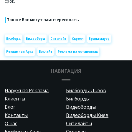
срок.
Так же Вас могут заинтересовать
Билборд
Видеоборд
Ситилайт
Скролл
Брандмауэр
Рекламная Арка
Бэклайт
Реклама на остановках
НАВИГАЦИЯ
Наружная Реклама
Билборды Львов
Клиенты
Билборды
Блог
Видеоборды
Контакты
Видеоборды Киев
О нас
Ситилайты
Билборды Киев
Скроллы