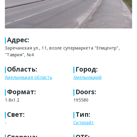
Адрес
:
Заречанская ул., 11, возле супермаркета "Епицентр",
"Таврия", №4
Область
:
Город
:
Хмельницкая область
Хмельницкий
Формат
:
Doors:
1.8x1.2
195580
Свет
:
Тип
:
-
Ситилайт
Сторона
:
OTS: