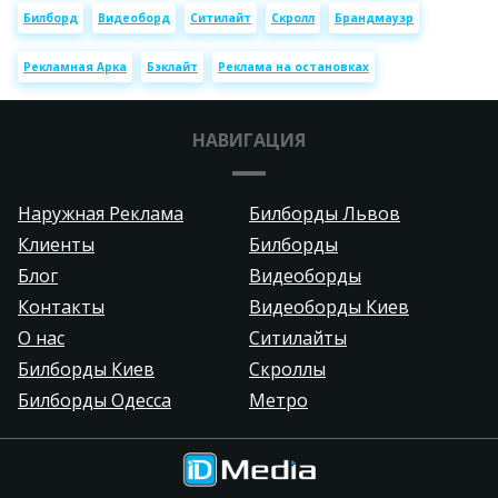
Билборд
Видеоборд
Ситилайт
Скролл
Брандмауэр
Рекламная Арка
Бэклайт
Реклама на остановках
НАВИГАЦИЯ
Наружная Реклама
Билборды Львов
Клиенты
Билборды
Блог
Видеоборды
Контакты
Видеоборды Киев
О нас
Ситилайты
Билборды Киев
Скроллы
Билборды Одесса
Метро