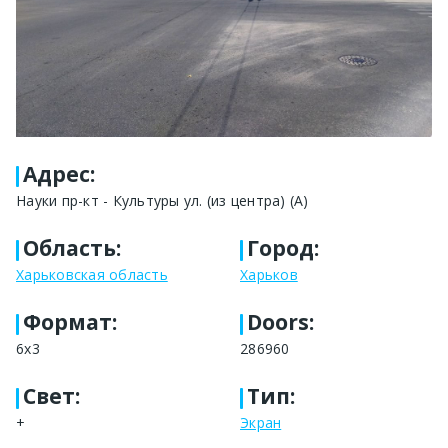
Адрес
:
Науки пр-кт - Культуры ул. (из центра) (А)
Область
:
Город
:
Харьковская область
Харьков
Формат
:
Doors:
6х3
286960
Свет
:
Тип
:
+
Экран