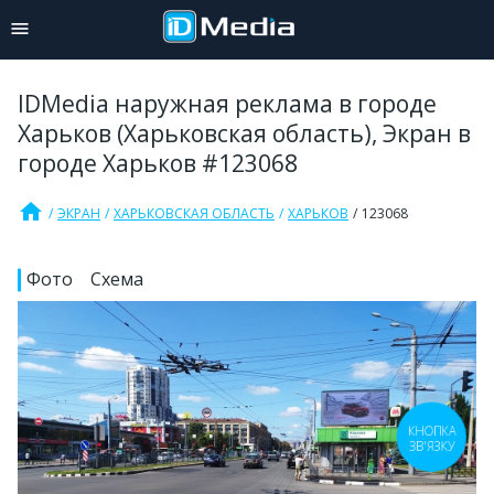
IDMedia наружная реклама в городе
Харьков (Харьковская область), Экран в
городе Харьков #123068
home
ЭКРАН
ХАРЬКОВСКАЯ ОБЛАСТЬ
ХАРЬКОВ
123068
Фото
Схема
КНОПКА
ЗВ'ЯЗКУ