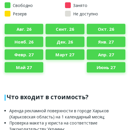
Свободно
Занято
Резерв
Не доступно
Авг. 26
Сент. 26
Окт. 26
Нояб. 26
Дек. 26
Янв. 27
Февр. 27
Март 27
Апр. 27
Май 27
Июнь 27
Что входит в стоимость?
Аренда рекламной поверхности в городе Харьков
(Харьковская область) на 1 календарный месяц;
Проверка макета у юриста на соответствие
Законодательству Украины;