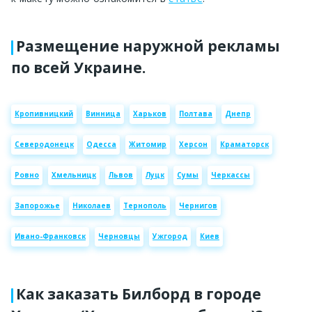
Размещение наружной рекламы
по всей Украине.
Кропивницкий
Винница
Харьков
Полтава
Днепр
Северодонецк
Одесса
Житомир
Херсон
Краматорск
Ровно
Хмельницк
Львов
Луцк
Сумы
Черкассы
Запорожье
Николаев
Тернополь
Чернигов
Ивано-Франковск
Черновцы
Ужгород
Киев
Как заказать Билборд в городе