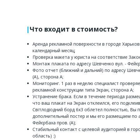
Что входит в стоимость?
Аренда рекламной поверхности в городе Харьков 
календарный месяц;
Проверка макета у юриста на соответствие Зако
Монтаж плаката по адресу Шевченко вул. - Фейєрб
Фото отчет (ближний и дальний) по адресу Шевче
(А), сторона А;
Мониторинг. 1 раз в неделю специалист проверя
рекламной конструкции типа Экран, сторона А;
Устранение брака. Если в течение периода разм
что ваш плакат на Экран отклеился, его подклеи
Світлодіодний борд 6х3 облетел полностью, Вы 
дополнительный постер и мы его размещаем по а
Фейєрбаха пров. (А);
Стабильный контакт с целевой аудиторией в гор
область) :)