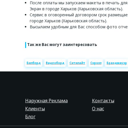
После оплаты мы запускаем макеты в печать для
Экран в городе Харьков (Харьковская область).
Сервис в оговоренный договором срок размещае
городе Харьков (Харьковская область).
Высылаем удобным для Вас способом фото отче
Так же Вас могут заинтересовать
Билборд
Видеоборд
Ситилайт
Скролл
Брандмауэр
Наружная Реклама
Контакты
Клиенты
О нас
Блог