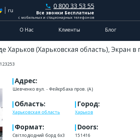
0 800 33 53 55
phone
ru
Все звонки Бесплатные
с мобильных и стационарных телефонов
О Нас
Клиенты
Блог
е Харьков (Харьковская область), Экран в
123253
Адрес
:
Шевченко вул. - Фейєрбаха пров. (А)
Область
:
Город
:
Харьковская область
Харьков
Формат
:
Doors:
Світлодіодний борд 6х3
151416