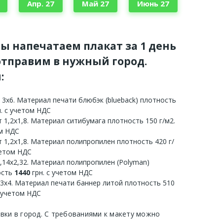
Апр. 27
Май 27
Июнь 27
мы напечатаем плакат за 1 день
тправим в нужный город.
:
 3х6. Материал печати блюбэк (blueback) плотность
. с учетом НДС
 1,2х1,8. Материал ситибумага плотность 150 г/м2.
ом НДС
 1,2х1,8. Материал полипропилен плотность 420 г/
четом НДС
3,14х2,32. Материал полипропилен (Polyman)
ость
1440
грн. с учетом НДС
 3х4. Материал печати баннер литой плотность 510
с учетом НДС
авки в город. С требованиями к макету можно