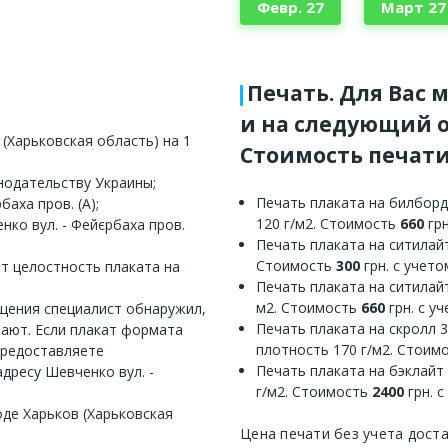
Февр. 27
Март 27
Печать. Для Вас 
и на следующий о
(Харьковская область) на 1
Стоимость печати
нодательству Украины;
Печать плаката на билборд
аха пров. (А);
120 г/м2. Стоимость
660
грн
нко вул. - Фейєрбаха пров.
Печать плаката на ситилайт
Стоимость
300
грн. с учет
ет целостность плаката на
Печать плаката на ситилайт
м2. Стоимость
660
грн. с у
ещения специалист обнаружил,
Печать плаката на скролл 
вают. Если плакат формата
плотность 170 г/м2. Стоим
предоставляете
Печать плаката на бэклайт
дресу Шевченко вул. -
г/м2. Стоимость
2400
грн. 
оде Харьков (Харьковская
Цена печати без учета дост