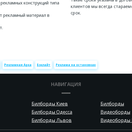
 рекламных конструкций типа
клиентов мы всегда стараем
срок.
т рекламный материал в
т.
Рекламная Арка
Бэклайт
Реклама на остановках
НАВИГАЦИЯ
Билборды Киев
Билборды
Билборды Одесса
Видеоборды
Билборды Львов
Видеоборды 