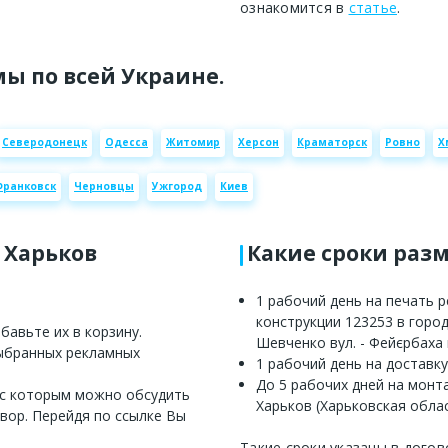
ознакомится в
статье
.
ы по всей Украине.
Северодонецк
Одесса
Житомир
Херсон
Краматорск
Ровно
Х
Франковск
Черновцы
Ужгород
Киев
 Харьков
Какие сроки раз
1 рабочий день на печать 
конструкции 123253 в город
авьте их в корзину.
Шевченко вул. - Фейєрбаха 
выбранных рекламных
1 рабочий день на доставку
До 5 рабочих дней на монт
 с которым можно обсудить
Харьков (Харьковская облас
вор. Перейдя по ссылке Вы
Такие сроки указаны в догов