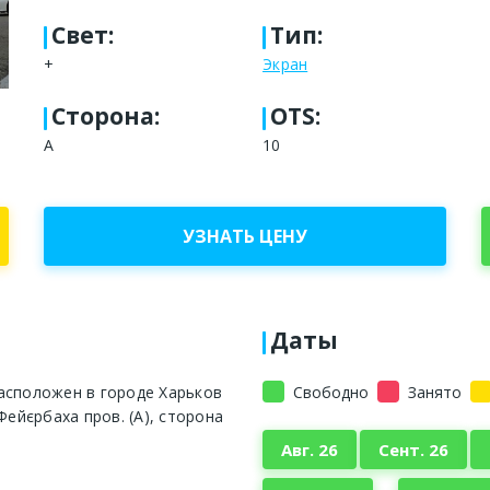
Свет
:
Тип
:
+
Экран
Сторона
:
OTS:
А
10
УЗНАТЬ ЦЕНУ
Даты
асположен в городе Харьков
Свободно
Занято
Фейєрбаха пров. (А), сторона
Авг. 26
Сент. 26