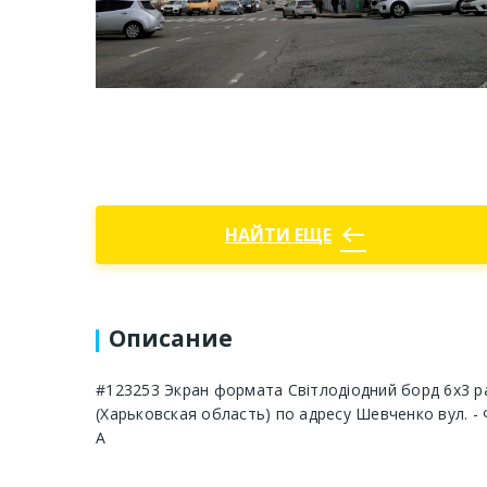
west
НАЙТИ ЕЩЕ
Описание
#123253 Экран формата Світлодіодний борд 6х3 р
(Харьковская область) по адресу Шевченко вул. - 
А