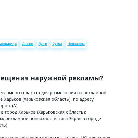
мельницк
Львов
Луцк
Сумы
Черкассы
мещения наружной рекламы?
рекламного плаката для размещения на рекламной
е Харьков (Харьковская область), по адресу
пров. (А)
 в город Харьков (Харьковская область);
аж рекламной поверхности типа Экран в городе
ть).
оре на выполнения рекламных услуг, НО для своих