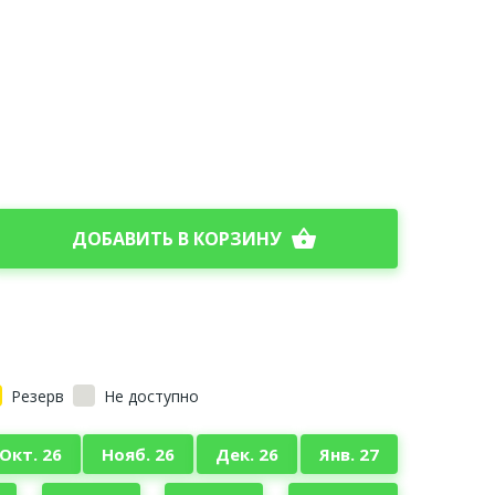
shopping_basket
ДОБАВИТЬ В КОРЗИНУ
Резерв
Не доступно
Окт. 26
Нояб. 26
Дек. 26
Янв. 27