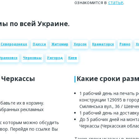
ознакомится в
статье
.
ы по всей Украине.
Северодонецк
Одесса
Житомир
Херсон
Краматорск
Ровно
Х
Франковск
Черновцы
Ужгород
Киев
е Черкассы
Какие сроки раз
1 рабочий день на печать 
конструкции 129095 в город
авьте их в корзину.
Смілянська вул., 36 / Шевче
выбранных рекламных
1 рабочий день на доставку
До 5 рабочих дней на монт
 с которым можно обсудить
Черкассы (Черкасская облас
вор. Перейдя по ссылке Вы
Такие сроки указаны в догов