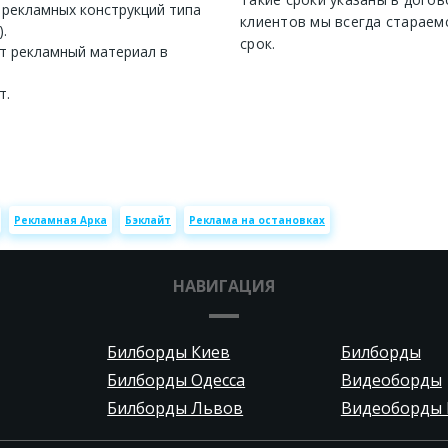
 рекламных конструкций типа
клиентов мы всегда стараем
.
срок.
т рекламный материал в
т.
Рекламная Арка
Бэклайт
Реклама на остановках
НАВИГАЦИЯ
Билборды Киев
Билборды
Билборды Одесса
Видеоборды
Билборды Львов
Видеоборды 