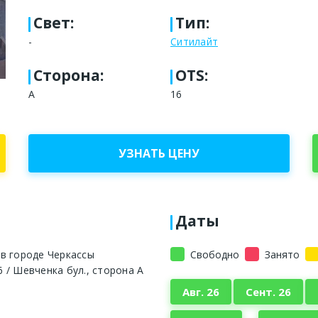
Свет
:
Тип
:
-
Ситилайт
Сторона
:
OTS:
A
16
УЗНАТЬ ЦЕНУ
Даты
в городе Черкассы
Свободно
Занято
6 / Шевченка бул., сторона A
Авг. 26
Сент. 26