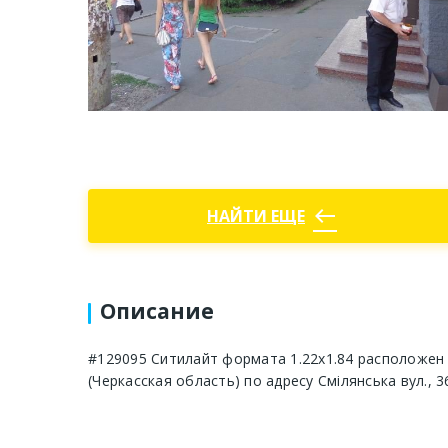
west
НАЙТИ ЕЩЕ
Описание
#129095 Ситилайт формата 1.22х1.84 расположен 
(Черкасская область) по адресу Смілянська вул., 3