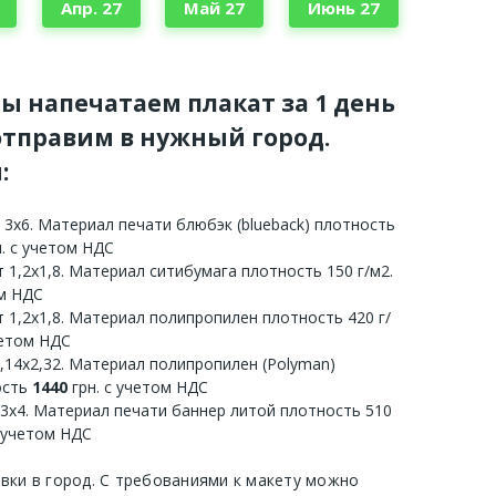
Апр. 27
Май 27
Июнь 27
мы напечатаем плакат за 1 день
тправим в нужный город.
:
 3х6. Материал печати блюбэк (blueback) плотность
. с учетом НДС
 1,2х1,8. Материал ситибумага плотность 150 г/м2.
ом НДС
 1,2х1,8. Материал полипропилен плотность 420 г/
четом НДС
3,14х2,32. Материал полипропилен (Polyman)
ость
1440
грн. с учетом НДС
 3х4. Материал печати баннер литой плотность 510
с учетом НДС
авки в город. С требованиями к макету можно