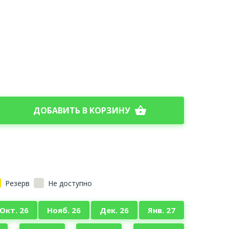
shopping_basket
ДОБАВИТЬ В КОРЗИНУ
Резерв
Не доступно
Окт. 26
Нояб. 26
Дек. 26
Янв. 27