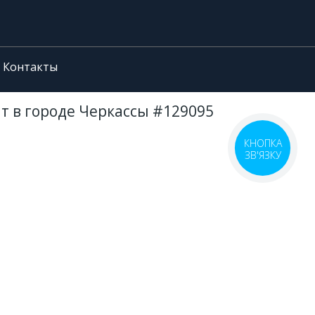
Контакты
йт в городе Черкассы #129095
КНОПКА
ЗВ'ЯЗКУ