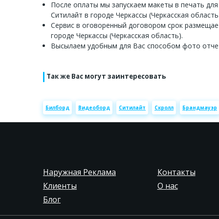
После оплаты мы запускаем макеты в печать для
Ситилайт в городе Черкассы (Черкасская область)
Сервис в оговоренный договором срок размещае
городе Черкассы (Черкасская область).
Высылаем удобным для Вас способом фото отче
Так же Вас могут заинтересовать
Билборд
Видеоборд
Ситилайт
Скролл
Брандмауэр
Наружная Реклама
Контакты
Клиенты
О нас
Блог