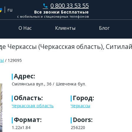
0 800 33 53 55
phone
ru
Все звонки Бесплатные
с мобильных и стационарных телефонов
О Нас
Клиенты
Блог
е Черкассы (Черкасская область), Ситила
СЫ
129095
Адрес
:
Смілянська вул., 36 / Шевченка бул.
Область
:
Город
:
Черкасская область
Черкассы
Формат
:
Doors:
1.22х1.84
256220