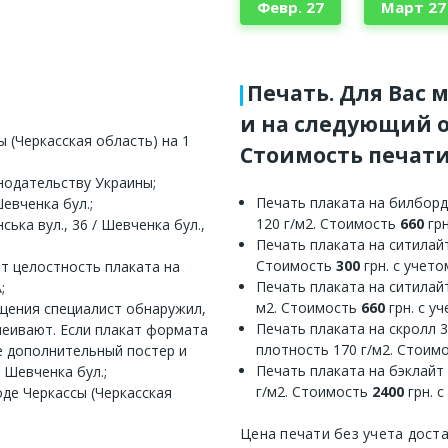
Февр. 27
Март 27
Печать. Для Вас 
и на следующий о
 (Черкасская область) на 1
Стоимость печати
нодательству Украины;
Печать плаката на билборд
евченка бул.;
120 г/м2. Стоимость
660
грн
ька вул., 36 / Шевченка бул.,
Печать плаката на ситилайт
Стоимость
300
грн. с учет
ет целостность плаката на
Печать плаката на ситилайт
;
м2. Стоимость
660
грн. с у
ещения специалист обнаружил,
Печать плаката на скролл 
леивают. Если плакат формата
плотность 170 г/м2. Стоим
е дополнительный постер и
Печать плаката на бэклайт
 Шевченка бул.;
г/м2. Стоимость
2400
грн. 
де Черкассы (Черкасская
Цена печати без учета дост