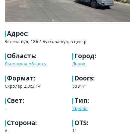
Адрес
:
Зелена вул, 186 / Бузкова вул, в центр
Область
:
Город
:
Львовская область
Львов
Формат
:
Doors:
Скролер 2.3х3.14
50817
Свет
:
Тип
:
-
Скролл
Сторона
:
OTS:
A
11