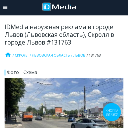
IDMedia наружная реклама в городе
Львов (Львовская область), Скролл в
городе Львов #131763
home
СКРОЛЛ
ЛЬВОВСКАЯ ОБЛАСТЬ
ЛЬВОВ
131763
Фото
Схема
КНОПКА
ЗВ'ЯЗКУ