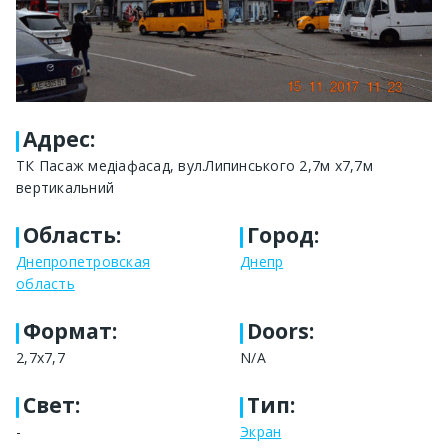
Адрес
:
ТК Пасаж медіафасад, вул.Липинського 2,7м х7,7м
вертикальний
Область
:
Город
:
Днепропетровская
Днепр
область
Формат
:
Doors:
2,7х7,7
N/A
Свет
:
Тип
:
-
Экран