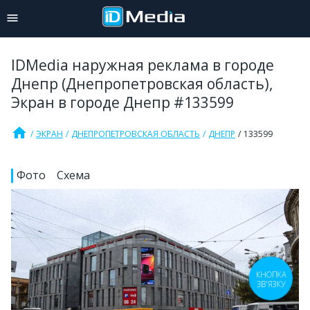
IDMedia наружная реклама в городе
Днепр (Днепропетровская область),
Экран в городе Днепр #133599
home
ЭКРАН
ДНЕПРОПЕТРОВСКАЯ ОБЛАСТЬ
ДНЕПР
133599
Фото
Схема
КНОПКА
ЗВ'ЯЗКУ