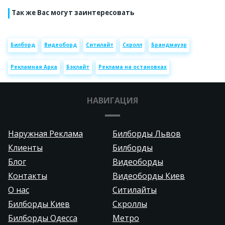
Так же Вас могут заинтересовать
Билборд
Видеоборд
Ситилайт
Скролл
Брандмауэр
Рекламная Арка
Бэклайт
Реклама на остановках
НАВИГАЦИЯ
Наружная Реклама
Билборды Львов
Клиенты
Билборды
Блог
Видеоборды
Контакты
Видеоборды Киев
О нас
Ситилайты
Билборды Киев
Скроллы
Билборды Одесса
Метро