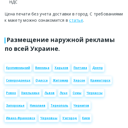
НДС
Цена печати без учета доставки в город. С требованиями
к макету можно ознакомится в
статье
.
Размещение наружной рекламы
по всей Украине.
Кропивницкий
Винница
Харьков
Полтава
Днепр
Северодонецк
Одесса
Житомир
Херсон
Краматорск
Ровно
Хмельницк
Львов
Луцк
Сумы
Черкассы
Запорожье
Николаев
Тернополь
Чернигов
Ивано-Франковск
Черновцы
Ужгород
Киев