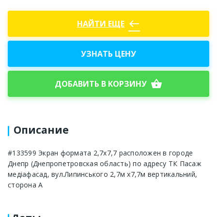
west
НАЙТИ ЕЩЕ
УЗНАТЬ ЦЕНУ
shopping_basket
ДОБАВИТЬ В КОРЗИНУ
Описание
#133599 Экран формата 2,7х7,7 расположен в городе
Днепр (Днепропетровская область) по адресу ТК Пасаж
медіафасад, вул.Липинського 2,7м х7,7м вертикальний,
сторона А