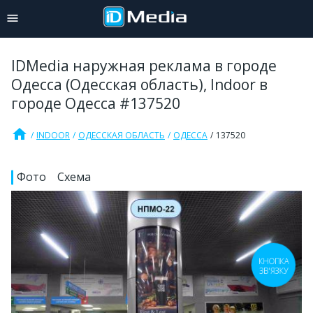
IDMedia наружная реклама в городе
Одесса (Одесская область), Indoor в
городе Одесса #137520
home
INDOOR
ОДЕССКАЯ ОБЛАСТЬ
ОДЕССА
137520
Фото
Схема
КНОПКА
ЗВ'ЯЗКУ