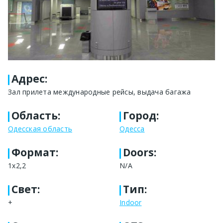
Адрес
:
Зал прилета международные рейсы, выдача багажа
Область
:
Город
:
Одесская область
Одесса
Формат
:
Doors:
1х2,2
N/A
Свет
:
Тип
:
+
Indoor