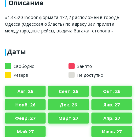
Описание
#137520 Indoor формата 1х2,2 расположен в городе
Одесса (Одесская область) по адресу Зал прилета
международные рейсы, выдача багажа, сторона -
Даты
Свободно
Занято
Резерв
Не доступно
Авг. 26
Сент. 26
Окт. 26
Нояб. 26
Дек. 26
Янв. 27
Февр. 27
Март 27
Апр. 27
Май 27
Июнь 27