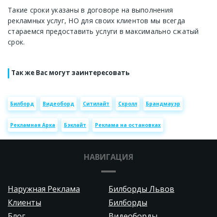
Такие сроки указаны в договоре на выполнения
рекламных услуг, НО для своих клиентов мы всегда
стараемся предоставить услуги в максимально сжатый
срок.
Так же Вас могут заинтересовать
Билборд
Видеоборд
Ситилайт
Скролл
Брандмауэр
Рекламная Арка
Бэклайт
Реклама на остановках
НАВИГАЦИЯ
Наружная Реклама
Билборды Львов
Клиенты
Билборды
Блог
Видеоборды