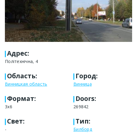
Адрес
:
Політехнічна, 4
Область
:
Город
:
Винницкая область
Винница
Формат
:
Doors:
3х6
269842
Свет
:
Тип
:
-
Билборд