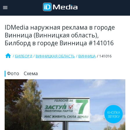
IDMedia наружная реклама в городе
Винница (Винницкая область),
Билборд в городе Винница #141016
home
БИЛБОРД
ВИННИЦКАЯ ОБЛАСТЬ
ВИННИЦА
141016
Фото
Схема
КНОПКА
ЗВ'ЯЗКУ