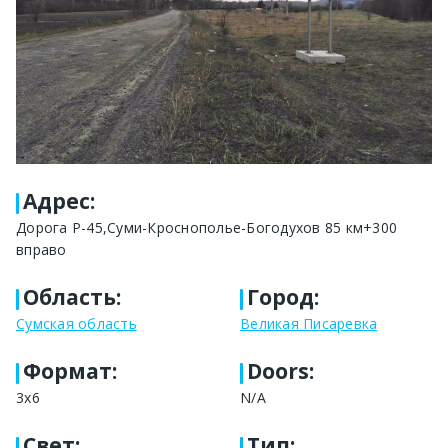
Адрес
:
Дорога Р-45,Суми-Кроснополье-Богодухов 85 км+300
вправо
Область
:
Город
:
Сумская область
Великая Писаревка
Формат
:
Doors:
3х6
N/A
Свет
:
Тип
: