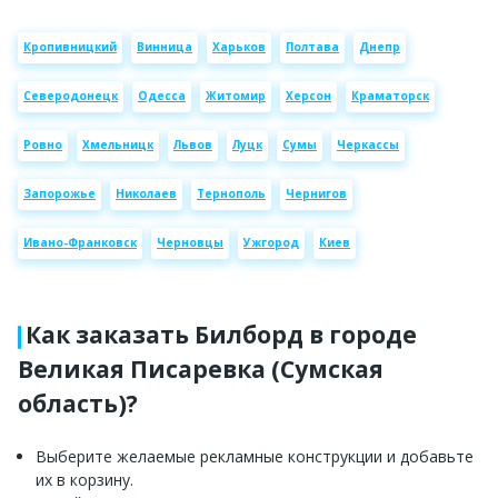
Кропивницкий
Винница
Харьков
Полтава
Днепр
Северодонецк
Одесса
Житомир
Херсон
Краматорск
Ровно
Хмельницк
Львов
Луцк
Сумы
Черкассы
Запорожье
Николаев
Тернополь
Чернигов
Ивано-Франковск
Черновцы
Ужгород
Киев
Как заказать Билборд в городе
Великая Писаревка (Сумская
область)?
Выберите желаемые рекламные конструкции и добавьте
их в корзину.