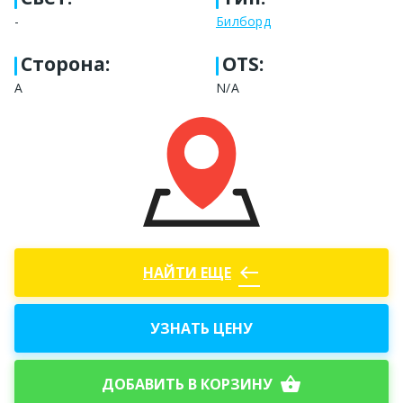
-
Билборд
Сторона
:
OTS:
А
N/A
west
НАЙТИ ЕЩЕ
УЗНАТЬ ЦЕНУ
shopping_basket
ДОБАВИТЬ В КОРЗИНУ