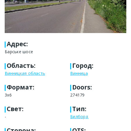
Адрес
:
Барське шосе
Область
:
Город
:
Винницкая область
Винница
Формат
:
Doors:
3x6
274179
Свет
:
Тип
:
-
Билборд
Сторона
:
OTS: