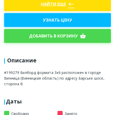
west
НАЙТИ ЕЩЕ
УЗНАТЬ ЦЕНУ
shopping_basket
ДОБАВИТЬ В КОРЗИНУ
Описание
#199279 Билборд формата 3x6 расположен в городе
Винница (Винницкая область) по адресу Барське шосе,
сторона B
Даты
Свободно
Занято