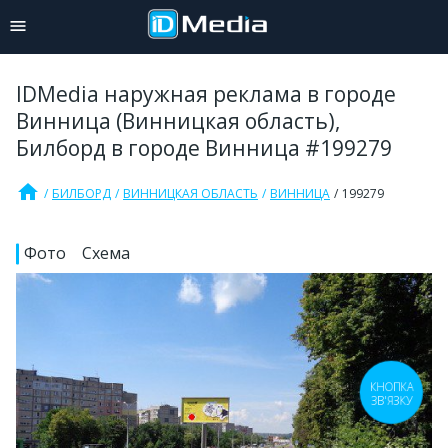
IDMedia наружная реклама в городе
Винница (Винницкая область),
Билборд в городе Винница #199279
home
БИЛБОРД
ВИННИЦКАЯ ОБЛАСТЬ
ВИННИЦА
199279
Фото
Схема
КНОПКА
ЗВ'ЯЗКУ