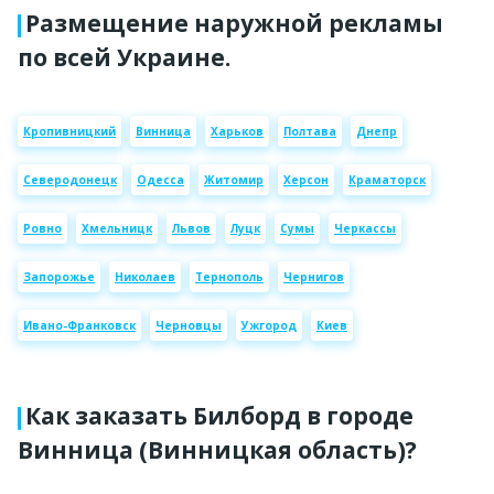
Размещение наружной рекламы
по всей Украине.
Кропивницкий
Винница
Харьков
Полтава
Днепр
Северодонецк
Одесса
Житомир
Херсон
Краматорск
Ровно
Хмельницк
Львов
Луцк
Сумы
Черкассы
Запорожье
Николаев
Тернополь
Чернигов
Ивано-Франковск
Черновцы
Ужгород
Киев
Как заказать Билборд в городе
Винница (Винницкая область)?