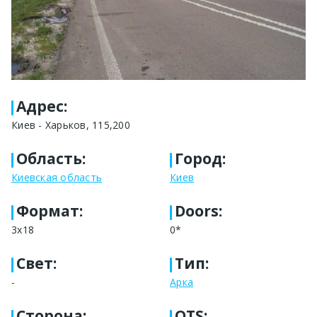
Адрес
:
Киев - Харьков, 115,200
Область
:
Город
:
Киевская область
Киев
Формат
:
Doors:
3x18
0*
Свет
:
Тип
:
-
Арка
Сторона
:
OTS: