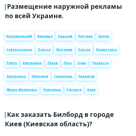
Размещение наружной рекламы
по всей Украине.
Кропивницкий
Винница
Харьков
Полтава
Днепр
Северодонецк
Одесса
Житомир
Херсон
Краматорск
Ровно
Хмельницк
Львов
Луцк
Сумы
Черкассы
Запорожье
Николаев
Тернополь
Чернигов
Ивано-Франковск
Черновцы
Ужгород
Киев
Как заказать Билборд в городе
Киев (Киевская область)?