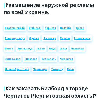
Размещение наружной рекламы
по всей Украине.
Кропивницкий
Винница
Харьков
Полтава
Днепр
Северодонецк
Одесса
Житомир
Херсон
Краматорск
Ровно
Хмельницк
Львов
Луцк
Сумы
Черкассы
Запорожье
Николаев
Тернополь
Чернигов
Ивано-Франковск
Черновцы
Ужгород
Киев
Как заказать Билборд в городе
Чернигов (Черниговская область)?