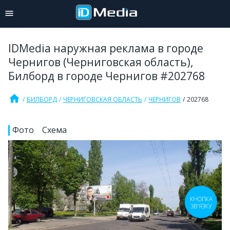
IDMedia наружная реклама в городе
Чернигов (Черниговская область),
Билборд в городе Чернигов #202768
home
БИЛБОРД
ЧЕРНИГОВСКАЯ ОБЛАСТЬ
ЧЕРНИГОВ
202768
Фото
Схема
КНОПКА
ЗВ'ЯЗКУ