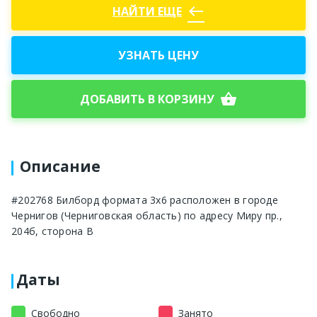
west
НАЙТИ ЕЩЕ
УЗНАТЬ ЦЕНУ
shopping_basket
ДОБАВИТЬ В КОРЗИНУ
Описание
#202768 Билборд формата 3x6 расположен в городе
Чернигов (Черниговская область) по адресу Миру пр.,
204б, сторона B
Даты
Свободно
Занято