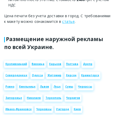
НДС
Цена печати без учета доставки в город. С требованиями
к макету можно ознакомится в
статье
.
Размещение наружной рекламы
по всей Украине.
Кропивницкий
Винница
Харьков
Полтава
Днепр
Северодонецк
Одесса
Житомир
Херсон
Краматорск
Ровно
Хмельницк
Львов
Луцк
Сумы
Черкассы
Запорожье
Николаев
Тернополь
Чернигов
Ивано-Франковск
Черновцы
Ужгород
Киев