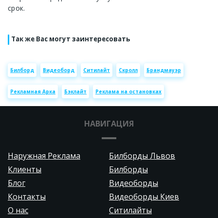
срок.
Так же Вас могут заинтересовать
Билборд
Видеоборд
Ситилайт
Скролл
Брандмауэр
Рекламная Арка
Бэклайт
Реклама на остановках
НАВИГАЦИЯ
Наружная Реклама
Билборды Львов
Клиенты
Билборды
Блог
Видеоборды
Контакты
Видеоборды Киев
О нас
Ситилайты