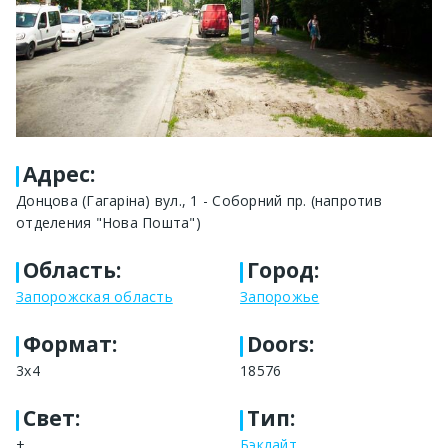
Адрес
:
Донцова (Гагаріна) вул., 1 - Соборний пр. (напротив
отделения "Нова Пошта")
Область
:
Город
:
Запорожская область
Запорожье
Формат
:
Doors:
3х4
18576
Свет
:
Тип
:
+
Бэклайт