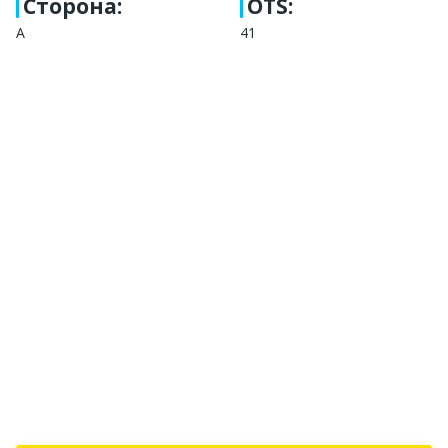
Сторона
:
OTS:
А
41