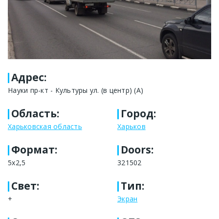
Адрес
:
Науки пр-кт - Культуры ул. (в центр) (А)
Область
:
Город
:
Харьковская область
Харьков
Формат
:
Doors:
5х2,5
321502
Свет
:
Тип
:
+
Экран