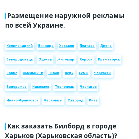
Размещение наружной рекламы
по всей Украине.
Кропивницкий
Винница
Харьков
Полтава
Днепр
Северодонецк
Одесса
Житомир
Херсон
Краматорск
Ровно
Хмельницк
Львов
Луцк
Сумы
Черкассы
Запорожье
Николаев
Тернополь
Чернигов
Ивано-Франковск
Черновцы
Ужгород
Киев
Как заказать Билборд в городе
Харьков (Харьковская область)?