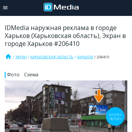
IDMedia наружная реклама в городе
Харьков (Харьковская область), Экран в
городе Харьков #206410
home
ЭКРАН
ХАРЬКОВСКАЯ ОБЛАСТЬ
ХАРЬКОВ
206410
Фото
Схема
КНОПКА
ЗВ'ЯЗКУ