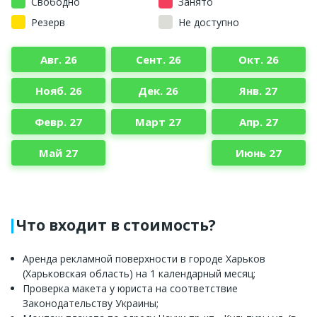
Свободно
Занято
Резерв
Не доступно
Авг. 26
Сент. 26
Окт. 26
Нояб. 26
Дек. 26
Янв. 27
Февр. 27
Март 27
Апр. 27
Май 27
Июнь 27
Что входит в стоимость?
Аренда рекламной поверхности в городе Харьков
(Харьковская область) на 1 календарный месяц;
Проверка макета у юриста на соответствие
Законодательству Украины;