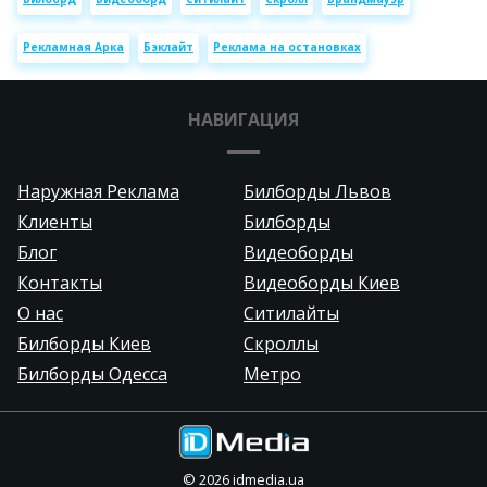
Рекламная Арка
Бэклайт
Реклама на остановках
НАВИГАЦИЯ
Наружная Реклама
Билборды Львов
Клиенты
Билборды
Блог
Видеоборды
Контакты
Видеоборды Киев
О нас
Ситилайты
Билборды Киев
Скроллы
Билборды Одесса
Метро
©
2026
idmedia.ua