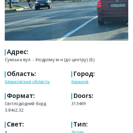
Адрес
:
Сумська вул. - Іподрому м-н (до центру) (Б)
Область
:
Город
:
Харьковская область
Харьков
Формат
:
Doors:
Світлодіодний борд
313469
3.84х2.32
Свет
:
Тип
:
+
Экран