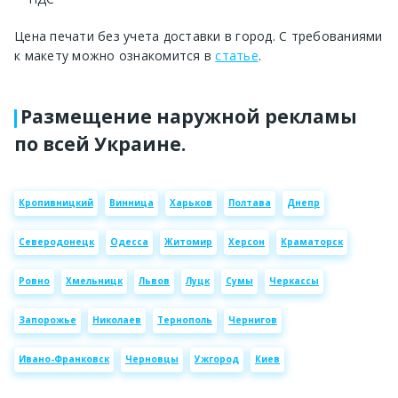
Цена печати без учета доставки в город. С требованиями
к макету можно ознакомится в
статье
.
Размещение наружной рекламы
по всей Украине.
Кропивницкий
Винница
Харьков
Полтава
Днепр
Северодонецк
Одесса
Житомир
Херсон
Краматорск
Ровно
Хмельницк
Львов
Луцк
Сумы
Черкассы
Запорожье
Николаев
Тернополь
Чернигов
Ивано-Франковск
Черновцы
Ужгород
Киев