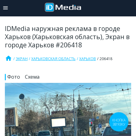
IDMedia наружная реклама в городе
Харьков (Харьковская область), Экран в
городе Харьков #206418
home
ЭКРАН
ХАРЬКОВСКАЯ ОБЛАСТЬ
ХАРЬКОВ
206418
Фото
Схема
КНОПКА
ЗВ'ЯЗКУ