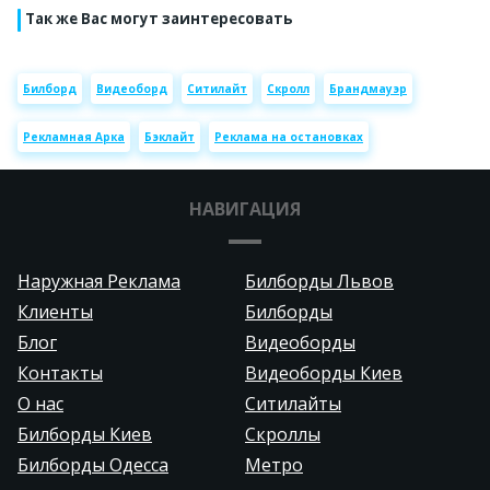
Так же Вас могут заинтересовать
Билборд
Видеоборд
Ситилайт
Скролл
Брандмауэр
Рекламная Арка
Бэклайт
Реклама на остановках
НАВИГАЦИЯ
Наружная Реклама
Билборды Львов
Клиенты
Билборды
Блог
Видеоборды
Контакты
Видеоборды Киев
О нас
Ситилайты
Билборды Киев
Скроллы
Билборды Одесса
Метро