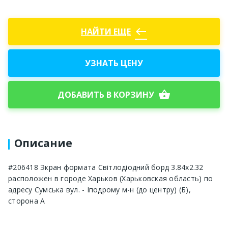
west
НАЙТИ ЕЩЕ
УЗНАТЬ ЦЕНУ
shopping_basket
ДОБАВИТЬ В КОРЗИНУ
Описание
#206418 Экран формата Світлодіодний борд 3.84х2.32
расположен в городе Харьков (Харьковская область) по
адресу Сумська вул. - Іподрому м-н (до центру) (Б),
сторона А